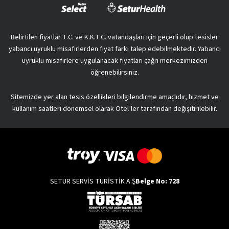
Belirtilen fiyatlar T.C. ve K.K.T.C. vatandaşları için geçerli olup tesisler
yabancı uyruklu misafirlerden fiyat farkı talep edebilmektedir. Yabancı
uyruklu misafirlere uygulanacak fiyatları çağrı merkezimizden
öğrenebilirsiniz.
Sitemizde yer alan tesis özellikleri bilgilendirme amaçlıdır, hizmet ve
kullanım saatleri dönemsel olarak Otel’ler tarafından değişitirilebilir.
SETUR SERVİS TURİSTİK A.Ş
Belge No: 728