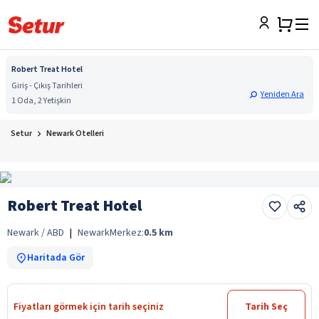
Robert Treat Hotel
Giriş - Çıkış Tarihleri
Yeniden Ara
1 Oda, 2 Yetişkin
Setur
Newark Otelleri
Robert Treat Hotel
Newark / ABD
|
Newark
Merkez:
0.5
km
Haritada Gör
Fiyatları görmek için tarih seçiniz
Tarih Seç