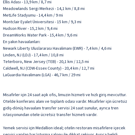
Ellis Adası - 13,9 km / 8,7 mi
Meadowlands Sergi Merkezi - 14,1 km / 8,8 mi
MetLife Stadyumu - 14,4 km / 9 mi
Montclair Eyalet Üniversitesi - 15 km / 9,3 mi
Hudson River - 15,2 km / 9,4 mi
DreamWorks Water Park - 15,4 km / 9,6 mi
En yakın havaalanları:
Newark Liberty Uluslararası Havalimanı (EWR) - 7,4 km / 4,6 mi
Linden, NJ (LDJ) - 17,4 km / 10,8 mi
Teterboro, New Jersey (TEB) - 20,1 km / 12,5 mi
Caldwell, NJ (CDW-Essex County) - 20,4 km / 12,7 mi
LaGuardia Havalimanı (LGA) - 46,7 km / 29 mi
Misafirler için 24 saat açık ofis, limuzin hizmeti ve hızlı giriş mevcuttur.
Otelde konferans alanı ve toplantı odası vardır. Misafirler için ücretsiz
gidiş-dönüş havaalanı transfer servisi 24 saat sunulur, ayrıca tren
istasyonundan otele ücretsiz transfer hizmeti vardır.
Yemek servisi için Medallion ideal; otelin restoranı misafirlere içecek
servisi yapılan bar/oturma salonu ile dikkat çekiyor. Ayrıca belirli