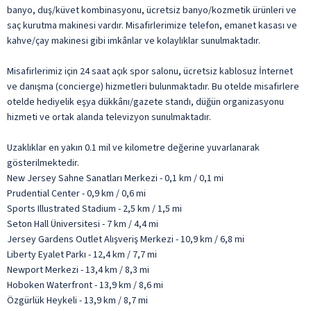
banyo, duş/küvet kombinasyonu, ücretsiz banyo/kozmetik ürünleri ve
saç kurutma makinesi vardır. Misafirlerimize telefon, emanet kasası ve
kahve/çay makinesi gibi imkânlar ve kolaylıklar sunulmaktadır.
Misafirlerimiz için 24 saat açık spor salonu, ücretsiz kablosuz İnternet
ve danışma (concierge) hizmetleri bulunmaktadır. Bu otelde misafirlere
otelde hediyelik eşya dükkânı/gazete standı, düğün organizasyonu
hizmeti ve ortak alanda televizyon sunulmaktadır.
Uzaklıklar en yakın 0.1 mil ve kilometre değerine yuvarlanarak
gösterilmektedir.
New Jersey Sahne Sanatları Merkezi - 0,1 km / 0,1 mi
Prudential Center - 0,9 km / 0,6 mi
Sports Illustrated Stadium - 2,5 km / 1,5 mi
Seton Hall Üniversitesi - 7 km / 4,4 mi
Jersey Gardens Outlet Alışveriş Merkezi - 10,9 km / 6,8 mi
Liberty Eyalet Parkı - 12,4 km / 7,7 mi
Newport Merkezi - 13,4 km / 8,3 mi
Hoboken Waterfront - 13,9 km / 8,6 mi
Özgürlük Heykeli - 13,9 km / 8,7 mi