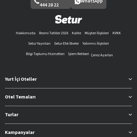
WhatsApp
444 28 22
Hakkımızda
Resmi Tatiller 2026
Kalite
Müşteri İlişkileri
KVKK
Setur Yayınları
Setur Etik İlkeler
Yatırımcı İlişkileri
Bilgi Toplumu Hizmetleri
İşlem Rehberi
Çerez Ayarları
Yurt İçi Oteller
Otel Temaları
Turlar
Kampanyalar