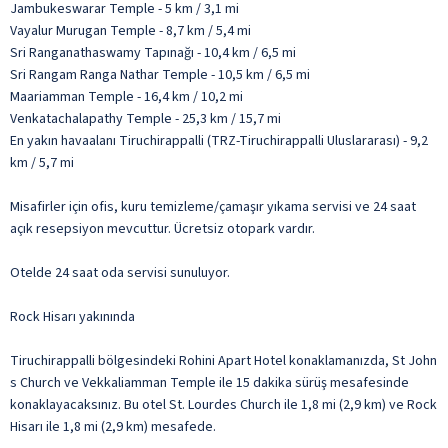
Jambukeswarar Temple - 5 km / 3,1 mi
Vayalur Murugan Temple - 8,7 km / 5,4 mi
Sri Ranganathaswamy Tapınağı - 10,4 km / 6,5 mi
Sri Rangam Ranga Nathar Temple - 10,5 km / 6,5 mi
Maariamman Temple - 16,4 km / 10,2 mi
Venkatachalapathy Temple - 25,3 km / 15,7 mi
En yakın havaalanı Tiruchirappalli (TRZ-Tiruchirappalli Uluslararası) - 9,2
km / 5,7 mi
Misafirler için ofis, kuru temizleme/çamaşır yıkama servisi ve 24 saat
açık resepsiyon mevcuttur. Ücretsiz otopark vardır.
Otelde 24 saat oda servisi sunuluyor.
Rock Hisarı yakınında
Tiruchirappalli bölgesindeki Rohini Apart Hotel konaklamanızda, St John
s Church ve Vekkaliamman Temple ile 15 dakika sürüş mesafesinde
konaklayacaksınız. Bu otel St. Lourdes Church ile 1,8 mi (2,9 km) ve Rock
Hisarı ile 1,8 mi (2,9 km) mesafede.