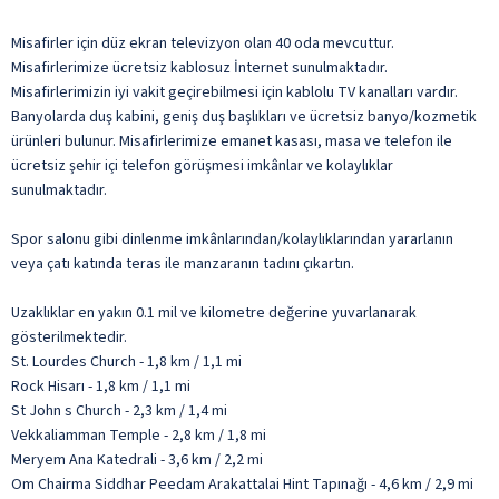
Misafirler için düz ekran televizyon olan 40 oda mevcuttur.
Misafirlerimize ücretsiz kablosuz İnternet sunulmaktadır.
Misafirlerimizin iyi vakit geçirebilmesi için kablolu TV kanalları vardır.
Banyolarda duş kabini, geniş duş başlıkları ve ücretsiz banyo/kozmetik
ürünleri bulunur. Misafirlerimize emanet kasası, masa ve telefon ile
ücretsiz şehir içi telefon görüşmesi imkânlar ve kolaylıklar
sunulmaktadır.
Spor salonu gibi dinlenme imkânlarından/kolaylıklarından yararlanın
veya çatı katında teras ile manzaranın tadını çıkartın.
Uzaklıklar en yakın 0.1 mil ve kilometre değerine yuvarlanarak
gösterilmektedir.
St. Lourdes Church - 1,8 km / 1,1 mi
Rock Hisarı - 1,8 km / 1,1 mi
St John s Church - 2,3 km / 1,4 mi
Vekkaliamman Temple - 2,8 km / 1,8 mi
Meryem Ana Katedrali - 3,6 km / 2,2 mi
Om Chairma Siddhar Peedam Arakattalai Hint Tapınağı - 4,6 km / 2,9 mi