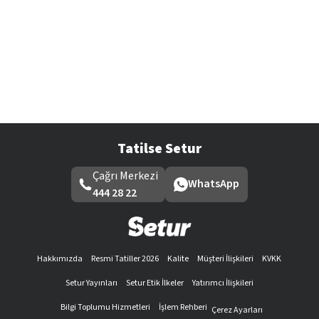
Tatilse Setur
Çağrı Merkezi
WhatsApp
444 28 22
Hakkımızda
Resmi Tatiller 2026
Kalite
Müşteri İlişkileri
KVKK
Setur Yayınları
Setur Etik İlkeler
Yatırımcı İlişkileri
Bilgi Toplumu Hizmetleri
İşlem Rehberi
Çerez Ayarları