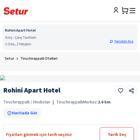
Rohini Apart Hotel
Giriş - Çıkış Tarihleri
Yeniden Ara
1 Oda, 2 Yetişkin
Setur
Tiruchirappalli Otelleri
Rohini Apart Hotel
Tiruchirappalli / Hindistan
|
Tiruchirappalli
Merkez:
2.6
km
Haritada Gör
Fiyatları görmek için tarih seçiniz
Tarih Seç