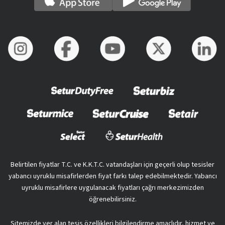
Belirtilen fiyatlar T.C. ve K.K.T.C. vatandaşları için geçerli olup tesisler
yabancı uyruklu misafirlerden fiyat farkı talep edebilmektedir. Yabancı
uyruklu misafirlere uygulanacak fiyatları çağrı merkezimizden
öğrenebilirsiniz.
Sitemizde yer alan tesis özellikleri bilgilendirme amaçlıdır, hizmet ve