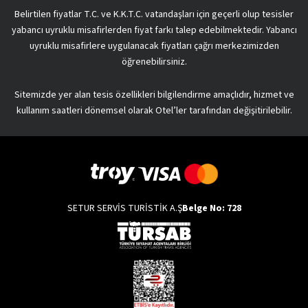
Belirtilen fiyatlar T.C. ve K.K.T.C. vatandaşları için geçerli olup tesisler
yabancı uyruklu misafirlerden fiyat farkı talep edebilmektedir. Yabancı
uyruklu misafirlere uygulanacak fiyatları çağrı merkezimizden
öğrenebilirsiniz.
Sitemizde yer alan tesis özellikleri bilgilendirme amaçlıdır, hizmet ve
kullanım saatleri dönemsel olarak Otel’ler tarafından değişitirilebilir.
SETUR SERVİS TURİSTİK A.Ş
Belge No: 728