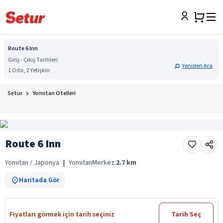
Route 6 Inn
Giriş - Çıkış Tarihleri
Yeniden Ara
1 Oda, 2 Yetişkin
Setur
Yomitan Otelleri
Route 6 Inn
Yomitan / Japonya
|
Yomitan
Merkez:
2.7
km
Haritada Gör
Fiyatları görmek için tarih seçiniz
Tarih Seç