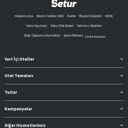
Hakkımızda
Resmi Tatiller 2026
Kalite
Müşteri İlişkileri
KVKK
Setur Yayınları
Setur Etik İlkeler
Yatırımcı İlişkileri
Bilgi Toplumu Hizmetleri
İşlem Rehberi
Çerez Ayarları
Yurt İçi Oteller
Otel Temaları
Turlar
Kampanyalar
Diğer Hizmetlerimiz