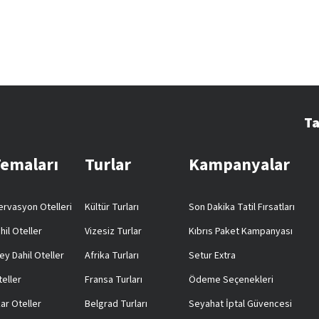
Ta
Temaları
Turlar
Kampanyalar
rvasyon Otelleri
Kültür Turları
Son Dakika Tatil Fırsatları
hil Oteller
Vizesiz Turlar
Kıbrıs Paket Kampanyası
ey Dahil Oteller
Afrika Turları
Setur Extra
teller
Fransa Turları
Ödeme Seçenekleri
ar Oteller
Belgrad Turları
Seyahat İptal Güvencesi