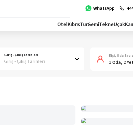
WhatsApp
444
Otel
Kıbrıs
Tur
Gemi
Tekne
Uçak
Ka
Giriş - Çıkış Tarihleri
Kişi, Oda Sayıs
Giriş - Çıkış Tarihleri
1 Oda, 2 Ye