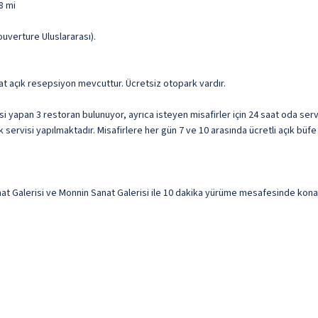
8 mi
ouverture Uluslararası).
aat açık resepsiyon mevcuttur. Ücretsiz otopark vardır.
isi yapan 3 restoran bulunuyor, ayrıca isteyen misafirler için 24 saat oda se
ervisi yapılmaktadır. Misafirlere her gün 7 ve 10 arasında ücretli açık büfe 
 Galerisi ve Monnin Sanat Galerisi ile 10 dakika yürüme mesafesinde konaklay