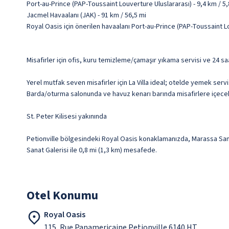
Port-au-Prince (PAP-Toussaint Louverture Uluslararası) - 9,4 km / 5,
Jacmel Havaalanı (JAK) - 91 km / 56,5 mi
Royal Oasis için önerilen havaalanı Port-au-Prince (PAP-Toussaint L
Misafirler için ofis, kuru temizleme/çamaşır yıkama servisi ve 24 s
Yerel mutfak seven misafirler için La Villa ideal; otelde yemek serv
Barda/oturma salonunda ve havuz kenarı barında misafirlere içecek s
St. Peter Kilisesi yakınında
Petionville bölgesindeki Royal Oasis konaklamanızda, Marassa Sanat
Sanat Galerisi ile 0,8 mi (1,3 km) mesafede.
Otel Konumu
Royal Oasis
115, Rue Panamericaine Petionville 6140 HT