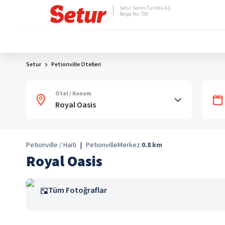
Setur Servis Turistik A.Ş.
Belge No: 728
Setur
Petionville Otelleri
Otel / Konum
Petionville / Haiti
|
Petionville
Merkez:
0.8
km
Royal Oasis
Tüm Fotoğraflar