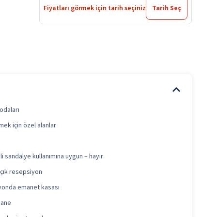
Fiyatları görmek için tarih seçiniz
Tarih Seç
odaları
mek için özel alanlar
li sandalye kullanımına uygun – hayır
açık resepsiyon
yonda emanet kasası
hane