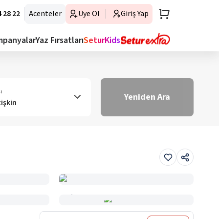
 28 22
Acenteler
Üye Ol
Giriş Yap
mpanyalar
Yaz Fırsatları
SeturKids
ı
Yeniden Ara
tişkin
Haritada Gör