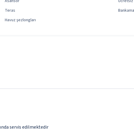
Asansör
Ücretsiz
Teras
Bankama
Havuz şezlongları
ğında servis edilmektedir