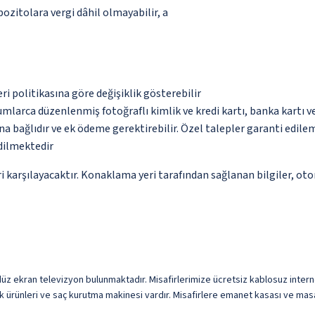
pozitolara vergi dâhil olmayabilir, a
eri politikasına göre değişiklik gösterebilir
umlarca düzenlenmiş fotoğraflı kimlik ve kredi kartı, banka kartı v
na bağlıdır ve ek ödeme gerektirebilir. Özel talepler garanti edile
edilmektedir
 karşılayacaktır. Konaklama yeri tarafından sağlanan bilgiler, otoma
düz ekran televizyon bulunmaktadır. Misafirlerimize ücretsiz kablosuz internet
k ürünleri ve saç kurutma makinesi vardır. Misafirlere emanet kasası ve masa 