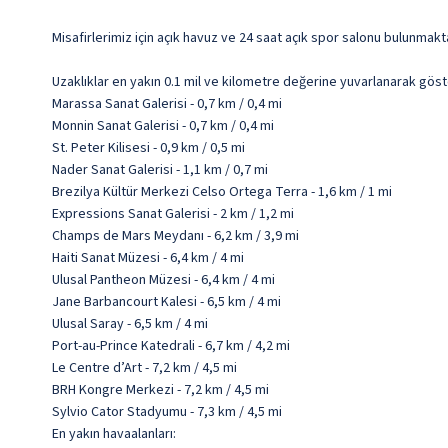
Misafirlerimiz için açık havuz ve 24 saat açık spor salonu bulunmak
Uzaklıklar en yakın 0.1 mil ve kilometre değerine yuvarlanarak göst
Marassa Sanat Galerisi - 0,7 km / 0,4 mi
Monnin Sanat Galerisi - 0,7 km / 0,4 mi
St. Peter Kilisesi - 0,9 km / 0,5 mi
Nader Sanat Galerisi - 1,1 km / 0,7 mi
Brezilya Kültür Merkezi Celso Ortega Terra - 1,6 km / 1 mi
Expressions Sanat Galerisi - 2 km / 1,2 mi
Champs de Mars Meydanı - 6,2 km / 3,9 mi
Haiti Sanat Müzesi - 6,4 km / 4 mi
Ulusal Pantheon Müzesi - 6,4 km / 4 mi
Jane Barbancourt Kalesi - 6,5 km / 4 mi
Ulusal Saray - 6,5 km / 4 mi
Port-au-Prince Katedrali - 6,7 km / 4,2 mi
Le Centre d’Art - 7,2 km / 4,5 mi
BRH Kongre Merkezi - 7,2 km / 4,5 mi
Sylvio Cator Stadyumu - 7,3 km / 4,5 mi
En yakın havaalanları: