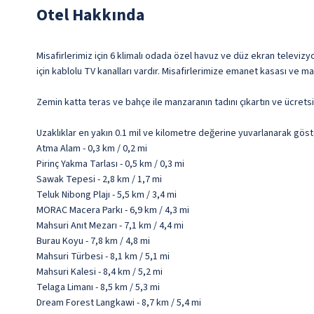
Otel Hakkında
Misafirlerimiz için 6 klimalı odada özel havuz ve düz ekran televizyo
için kablolu TV kanalları vardır. Misafirlerimize emanet kasası ve ma
Zemin katta teras ve bahçe ile manzaranın tadını çıkartın ve ücretsi
Uzaklıklar en yakın 0.1 mil ve kilometre değerine yuvarlanarak göst
Atma Alam - 0,3 km / 0,2 mi
Pirinç Yakma Tarlası - 0,5 km / 0,3 mi
Sawak Tepesi - 2,8 km / 1,7 mi
Teluk Nibong Plajı - 5,5 km / 3,4 mi
MORAC Macera Parkı - 6,9 km / 4,3 mi
Mahsuri Anıt Mezarı - 7,1 km / 4,4 mi
Burau Koyu - 7,8 km / 4,8 mi
Mahsuri Türbesi - 8,1 km / 5,1 mi
Mahsuri Kalesi - 8,4 km / 5,2 mi
Telaga Limanı - 8,5 km / 5,3 mi
Dream Forest Langkawi - 8,7 km / 5,4 mi