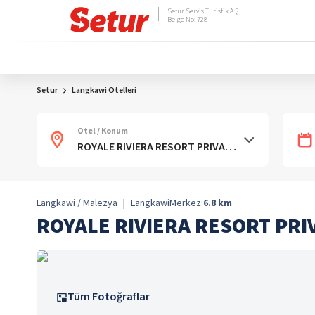
Setur Servis Turistik A.Ş.
Belge No: 728
Setur
Langkawi Otelleri
Otel / Konum
Langkawi / Malezya
|
Langkawi
Merkez:
6.8
km
ROYALE RIVIERA RESORT PRI
Tüm Fotoğraflar