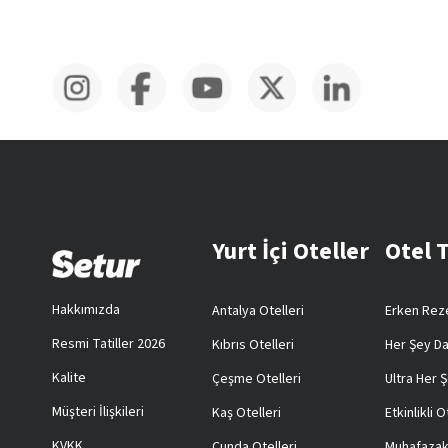
Yurt İçi Oteller
Otel 
Hakkımızda
Antalya Otelleri
Erken Reze
Resmi Tatiller 2026
Kıbrıs Otelleri
Her Şey Da
Kalite
Çeşme Otelleri
Ultra Her Ş
Müşteri İlişkileri
Kaş Otelleri
Etkinlikli O
KVKK
Cunda Otelleri
Muhafazak