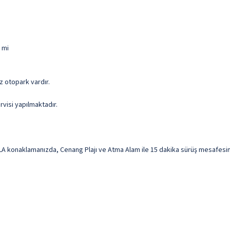
 mi
iz otopark vardır.
rvisi yapılmaktadır.
onaklamanızda, Cenang Plajı ve Atma Alam ile 15 dakika sürüş mesafesinde 