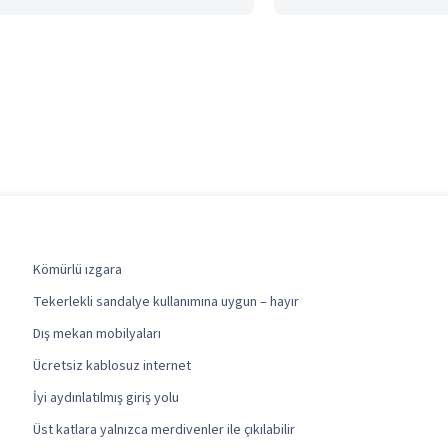
Kömürlü ızgara
Tekerlekli sandalye kullanımına uygun – hayır
Dış mekan mobilyaları
Ücretsiz kablosuz internet
İyi aydınlatılmış giriş yolu
Üst katlara yalnızca merdivenler ile çıkılabilir