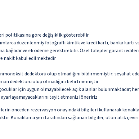
eri politikasına göre değişiklik gösterebilir
umlarca düzenlenmiş fotoğraflı kimlik ve kredi kartı, banka kartı v
na bağlıdır ve ek ödeme gerektirebilir. Özel talepler garanti edile
ve nakit kabul edilmektedir
monoksit dedektörü olup olmadığını bildirmemiştir; seyahat ederke
uman dedektörü olup olmadığını belirtmemiştir
çocuklar için uygun olmayabilecek açık alanlar bulunmaktadır; he
p ayarlayamayacaklarını teyit etmenizi öneririz
lerin önceden rezervasyon onayındaki bilgileri kullanarak konakla
ktır. Konaklama yeri tarafından sağlanan bilgiler, otomatik çeviri a