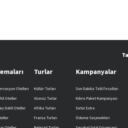
Ta
Temaları
Turlar
Kampanyalar
rvasyon Otelleri
Kültür Turları
Son Dakika Tatil Fırsatları
hil Oteller
Vizesiz Turlar
Kıbrıs Paket Kampanyası
ey Dahil Oteller
Afrika Turları
Setur Extra
teller
Fransa Turları
Ödeme Seçenekleri
ar Oteller
Belgrad Turları
Seyahat İptal Güvencesi