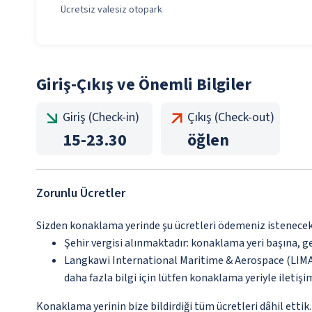
Ücretsiz valesiz otopark
Giriş-Çıkış ve Önemli Bilgiler
Giriş (Check-in)
Çıkış (Check-out)
15
-
23.30
öğlen
Zorunlu Ücretler
Sizden konaklama yerinde şu ücretleri ödemeniz istenecektir
Şehir vergisi alınmaktadır: konaklama yeri başına, g
Langkawi International Maritime & Aerospace (LIMA), 
daha fazla bilgi için lütfen konaklama yeriyle iletişi
Konaklama yerinin bize bildirdiği tüm ücretleri dâhil ettik.