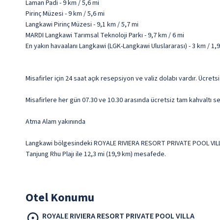
Laman Padi - 9 km / 5,6 mi
Pirinç Müzesi - 9 km / 5,6 mi
Langkawi Pirinç Müzesi - 9,1 km / 5,7 mi
MARDI Langkawi Tarımsal Teknoloji Parkı - 9,7 km / 6 mi
En yakın havaalanı Langkawi (LGK-Langkawi Uluslararası) - 3 km / 1,9
Misafirler için 24 saat açık resepsiyon ve valiz dolabı vardır. Ücrets
Misafirlere her gün 07.30 ve 10.30 arasında ücretsiz tam kahvaltı se
Atma Alam yakınında
Langkawi bölgesindeki ROYALE RIVIERA RESORT PRIVATE POOL VILLA k
Tanjung Rhu Plajı ile 12,3 mi (19,9 km) mesafede.
Otel Konumu
ROYALE RIVIERA RESORT PRIVATE POOL VILLA