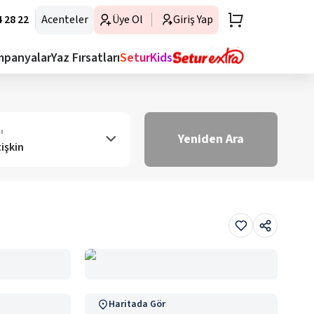
 28 22
Acenteler
Üye Ol
Giriş Yap
mpanyalar
Yaz Fırsatları
SeturKids
ı
Yeniden Ara
tişkin
Haritada Gör