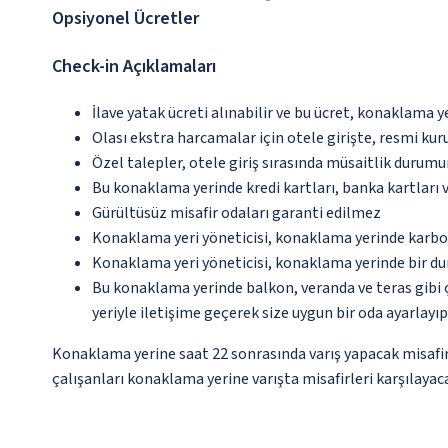
Opsiyonel Ücretler
Check-in Açıklamaları
İlave yatak ücreti alınabilir ve bu ücret, konaklama y
Olası ekstra harcamalar için otele girişte, resmi kur
Özel talepler, otele giriş sırasında müsaitlik durumu
Bu konaklama yerinde kredi kartları, banka kartları 
Gürültüsüz misafir odaları garanti edilmez
Konaklama yeri yöneticisi, konaklama yerinde karbon
Konaklama yeri yöneticisi, konaklama yerinde bir d
Bu konaklama yerinde balkon, veranda ve teras gibi 
yeriyle iletişime geçerek size uygun bir oda ayarlayı
Konaklama yerine saat 22 sonrasında varış yapacak misafir
çalışanları konaklama yerine varışta misafirleri karşılayaca