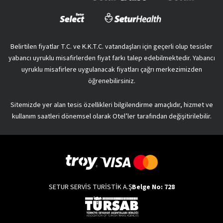
Belirtilen fiyatlar T.C. ve K.K.T.C. vatandaşları için geçerli olup tesisler
yabancı uyruklu misafirlerden fiyat farkı talep edebilmektedir. Yabancı
uyruklu misafirlere uygulanacak fiyatları çağrı merkezimizden
öğrenebilirsiniz.
Sitemizde yer alan tesis özellikleri bilgilendirme amaçlıdır, hizmet ve
kullanım saatleri dönemsel olarak Otel’ler tarafından değişitirilebilir.
SETUR SERVİS TURİSTİK A.Ş
Belge No: 728