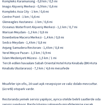
Kompleks Karamunsing - 0,8 km / 0,5 mi
Imago Alışveriş Merkezi - 0,9 km / 0,6 mi
Kompleks Asia City - 1 km / 0,6 mi
Centre Point - 1 km / 0,6 mi
Gleneagles Hastanesi - 1 km / 0,6 mi
Oceanus Waterfront Alışveriş Merkezi - 1,1 km / 0,7 mi
Warisan Meydanı - 1,3 km / 0,8 mi
Downbelow Macera Merkezi - 1,4 km / 0,8 mi
Sedco Meydanı - 1,4 km / 0,8 mi
Anjung Samudera Restoranı - 1,4 km / 0,8 mi
Yerel Meyve Pazarı - 1,5 km / 0,9 mi
İslam Medeniyeti Müzesi - 1,5 km / 1 mi
Tercih edilen havaalanı Sabah Oriental Hotel Kota Kinabalu (BKI-Kota
Kinabalu Uluslararası) - 7,3 km / 4,6 mi mesafede
Misafirler için ofis, 24 saat açık resepsiyon ve valiz dolabı mevcuttur.
(ücretli) otopark vardır.
Restoranda yemek servisi yapılıyor, ayrıca otelde belirli saatlerde oda
servisi sunuluyor. Barda/oturma salonunda misafirlerimize içecek