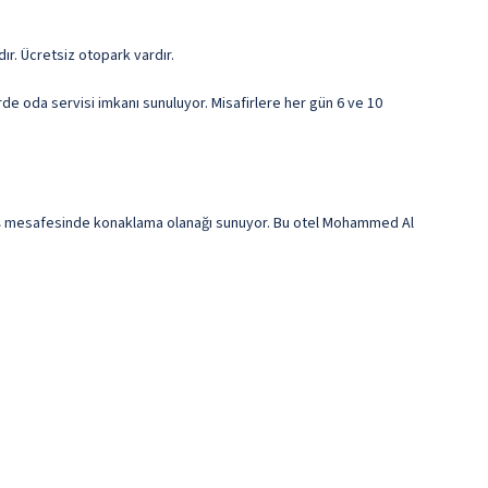
ır. Ücretsiz otopark vardır.
rde oda servisi imkanı sunuluyor. Misafirlere her gün 6 ve 10
rüş mesafesinde konaklama olanağı sunuyor. Bu otel Mohammed Al