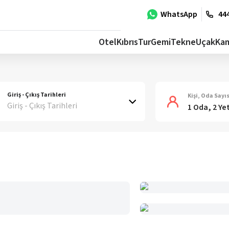
WhatsApp
444
Otel
Kıbrıs
Tur
Gemi
Tekne
Uçak
Ka
Giriş - Çıkış Tarihleri
Kişi, Oda Sayıs
Giriş - Çıkış Tarihleri
1 Oda, 2 Ye