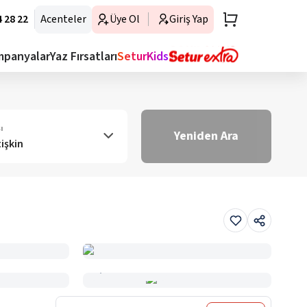
 28 22
Acenteler
Üye Ol
Giriş Yap
mpanyalar
Yaz Fırsatları
SeturKids
ı
Yeniden Ara
tişkin
Haritada Gör