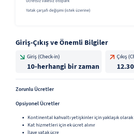
Ücretsiz valesiz otopark
Yatak çarşafı değişimi (istek üzerine)
Giriş-Çıkış ve Önemli Bilgiler
Giriş (Check-in)
Çıkış (
10
-
herhangi bir zaman
12.30
Zorunlu Ücretler
Opsiyonel Ücretler
Kontinental kahvaltı yetişkinler için yaklaşık olarak
Kat hizmetleri için ek ücret alınır
İlave yatak ücre