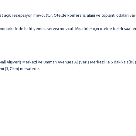
at açık resepsiyon mevcuttur. Otelde konferans alanı ve toplantı odaları vard
ında/kafede hafif yemek servisi mevcut. Misafirler için otelde belirli saatle
all Alışveriş Merkezi ve Umman Avenues Alışveriş Merkezi ile 5 dakika sü
3 mi (3,7 km) mesafede.