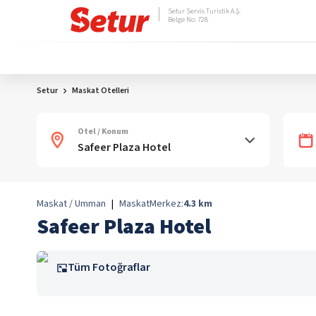
Setur Servis Turistik A.Ş.
Belge No: 728
Setur
Maskat Otelleri
Otel / Konum
Maskat / Umman
|
Maskat
Merkez:
4.3
km
Safeer Plaza Hotel
Tüm Fotoğraflar