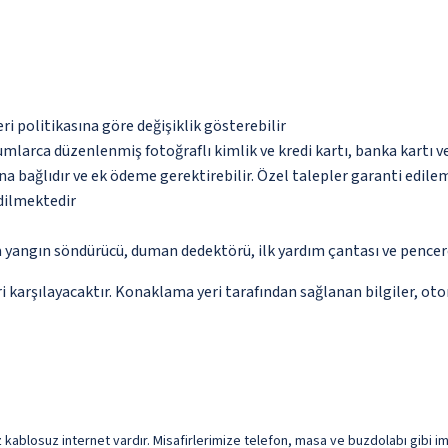
eri politikasına göre değişiklik gösterebilir
umlarca düzenlenmiş fotoğraflı kimlik ve kredi kartı, banka kartı v
na bağlıdır ve ek ödeme gerektirebilir. Özel talepler garanti edile
edilmektedir
a yangın söndürücü, duman dedektörü, ilk yardım çantası ve pencer
 karşılayacaktır. Konaklama yeri tarafından sağlanan bilgiler, otoma
 kablosuz internet vardır. Misafirlerimize telefon, masa ve buzdolabı gibi im