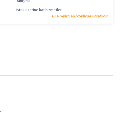
Danışma
İstek üzerine kat hizmetleri
ile belirtilen özellikler ücretlidir.
r