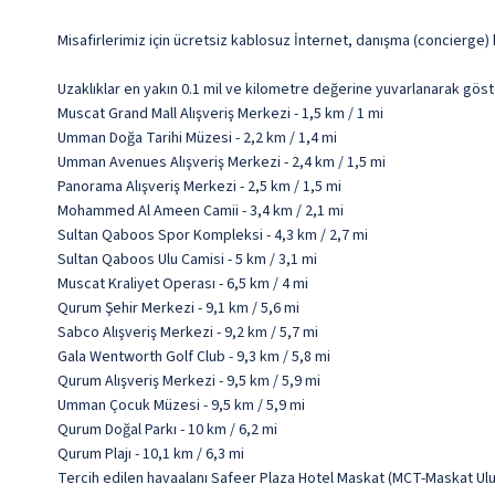
Misafirlerimiz için ücretsiz kablosuz İnternet, danışma (concierge)
Uzaklıklar en yakın 0.1 mil ve kilometre değerine yuvarlanarak göst
Muscat Grand Mall Alışveriş Merkezi - 1,5 km / 1 mi
Umman Doğa Tarihi Müzesi - 2,2 km / 1,4 mi
Umman Avenues Alışveriş Merkezi - 2,4 km / 1,5 mi
Panorama Alışveriş Merkezi - 2,5 km / 1,5 mi
Mohammed Al Ameen Camii - 3,4 km / 2,1 mi
Sultan Qaboos Spor Kompleksi - 4,3 km / 2,7 mi
Sultan Qaboos Ulu Camisi - 5 km / 3,1 mi
Muscat Kraliyet Operası - 6,5 km / 4 mi
Qurum Şehir Merkezi - 9,1 km / 5,6 mi
Sabco Alışveriş Merkezi - 9,2 km / 5,7 mi
Gala Wentworth Golf Club - 9,3 km / 5,8 mi
Qurum Alışveriş Merkezi - 9,5 km / 5,9 mi
Umman Çocuk Müzesi - 9,5 km / 5,9 mi
Qurum Doğal Parkı - 10 km / 6,2 mi
Qurum Plajı - 10,1 km / 6,3 mi
Tercih edilen havaalanı Safeer Plaza Hotel Maskat (MCT-Maskat Ulu