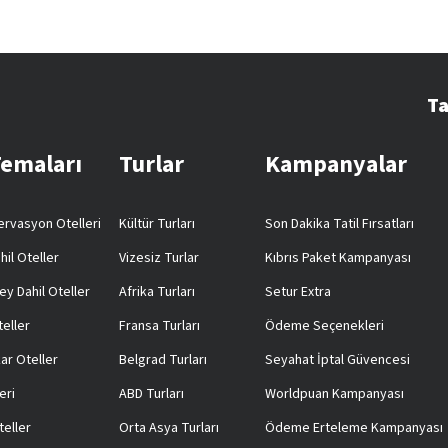
Ta
Temaları
Turlar
Kampanyalar
rvasyon Otelleri
Kültür Turları
Son Dakika Tatil Fırsatları
hil Oteller
Vizesiz Turlar
Kıbrıs Paket Kampanyası
ey Dahil Oteller
Afrika Turları
Setur Extra
teller
Fransa Turları
Ödeme Seçenekleri
ar Oteller
Belgrad Turları
Seyahat İptal Güvencesi
eri
ABD Turları
Worldpuan Kampanyası
teller
Orta Asya Turları
Ödeme Erteleme Kampanyası