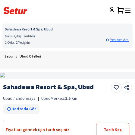
Sahadewa Resort & Spa, Ubud
Giriş - Çıkış Tarihleri
Yeniden Ara
1 Oda, 2 Yetişkin
Setur
Ubud Otelleri
Sahadewa Resort & Spa, Ubud
Ubud / Endonezya
|
Ubud
Merkez:
1.5
km
Haritada Gör
Fiyatları görmek için tarih seçiniz
Tarih Seç