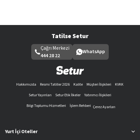
Tatilse Setur
Çağrı Merkezi
WhatsApp
444 28 22
Hakkımızda
Resmi Tatiller 2026
Kalite
Müşteri İlişkileri
KVKK
Setur Yayınları
Setur Etik İlkeler
Yatırımcı İlişkileri
Bilgi Toplumu Hizmetleri
İşlem Rehberi
Çerez Ayarları
Yurt İçi Oteller