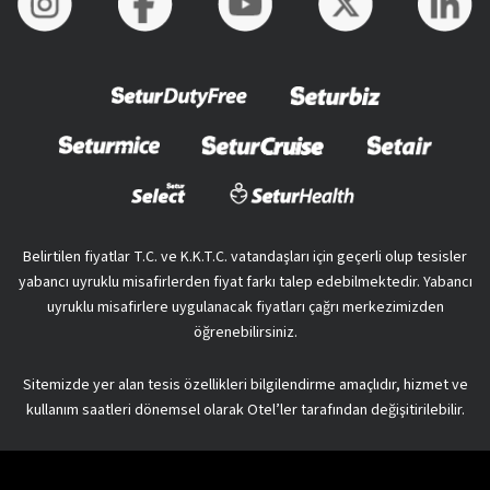
Belirtilen fiyatlar T.C. ve K.K.T.C. vatandaşları için geçerli olup tesisler
yabancı uyruklu misafirlerden fiyat farkı talep edebilmektedir. Yabancı
uyruklu misafirlere uygulanacak fiyatları çağrı merkezimizden
öğrenebilirsiniz.
Sitemizde yer alan tesis özellikleri bilgilendirme amaçlıdır, hizmet ve
kullanım saatleri dönemsel olarak Otel’ler tarafından değişitirilebilir.