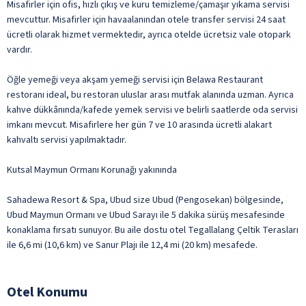
Misafirler için ofis, hızlı çıkış ve kuru temizleme/çamaşır yıkama servisi
mevcuttur. Misafirler için havaalanından otele transfer servisi 24 saat
ücretli olarak hizmet vermektedir, ayrıca otelde ücretsiz vale otopark
vardır.
Öğle yemeği veya akşam yemeği servisi için Belawa Restaurant
restoranı ideal, bu restoran uluslar arası mutfak alanında uzman. Ayrıca
kahve dükkânında/kafede yemek servisi ve belirli saatlerde oda servisi
imkanı mevcut. Misafirlere her gün 7 ve 10 arasında ücretli alakart
kahvaltı servisi yapılmaktadır.
Kutsal Maymun Ormanı Korunağı yakınında
Sahadewa Resort & Spa, Ubud size Ubud (Pengosekan) bölgesinde,
Ubud Maymun Ormanı ve Ubud Sarayı ile 5 dakika sürüş mesafesinde
konaklama fırsatı sunuyor. Bu aile dostu otel Tegallalang Çeltik Terasları
ile 6,6 mi (10,6 km) ve Sanur Plajı ile 12,4 mi (20 km) mesafede.
Otel Konumu