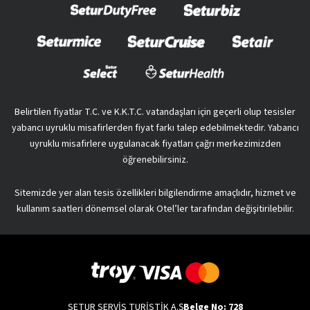
Belirtilen fiyatlar T.C. ve K.K.T.C. vatandaşları için geçerli olup tesisler
yabancı uyruklu misafirlerden fiyat farkı talep edebilmektedir. Yabancı
uyruklu misafirlere uygulanacak fiyatları çağrı merkezimizden
öğrenebilirsiniz.
Sitemizde yer alan tesis özellikleri bilgilendirme amaçlıdır, hizmet ve
kullanım saatleri dönemsel olarak Otel’ler tarafından değişitirilebilir.
SETUR SERVİS TURİSTİK A.Ş
Belge No: 728