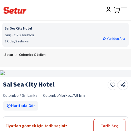
Sai Sea City Hotel
Giriş - Çıkış Tarihleri
Yeniden Ara
1 Oda, 2 Yetişkin
Setur
Colombo Otelleri
Sai Sea City Hotel
Colombo / Sri Lanka
|
Colombo
Merkez:
7.9
km
Haritada Gör
Fiyatları görmek için tarih seçiniz
Tarih Seç