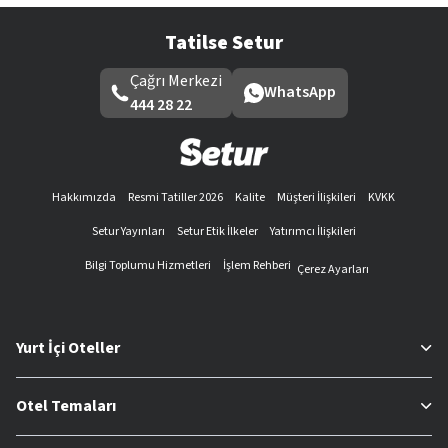
Tatilse Setur
Çağrı Merkezi
WhatsApp
444 28 22
Hakkımızda
Resmi Tatiller 2026
Kalite
Müşteri İlişkileri
KVKK
Setur Yayınları
Setur Etik İlkeler
Yatırımcı İlişkileri
Bilgi Toplumu Hizmetleri
İşlem Rehberi
Çerez Ayarları
Yurt İçi Oteller
Otel Temaları