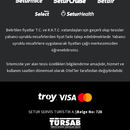
Belirtilen fiyatlar T.C. ve K.K.T.C. vatandaşları için geçerli olup tesisler
yabancı uyruklu misafirlerden fiyat farkı talep edebilmektedir. Yabancı
uyruklu misafirlere uygulanacak fiyatları çağrı merkezimizden
öğrenebilirsiniz.
Sitemizde yer alan tesis özellikleri bilgilendirme amaçlıdır, hizmet ve
kullanım saatleri dönemsel olarak Otel’ler tarafından değişitirilebilir.
SETUR SERVİS TURİSTİK A.Ş
Belge No: 728