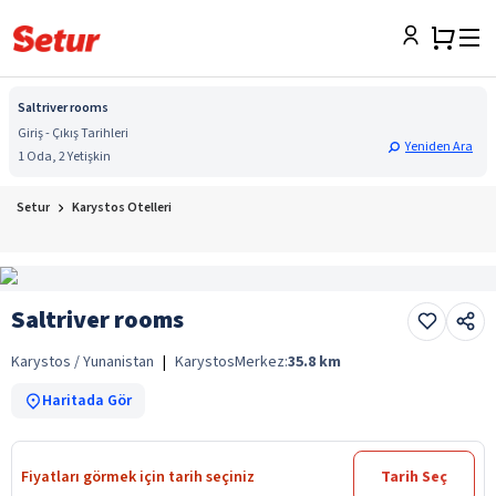
Saltriver rooms
Giriş - Çıkış Tarihleri
Yeniden Ara
1 Oda, 2 Yetişkin
Setur
Karystos Otelleri
Saltriver rooms
Karystos / Yunanistan
|
Karystos
Merkez:
35.8
km
Haritada Gör
Fiyatları görmek için tarih seçiniz
Tarih Seç