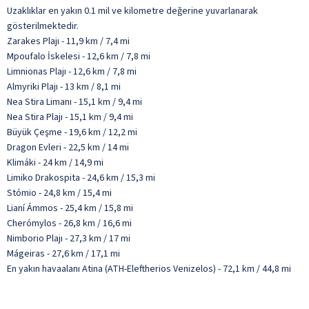
Uzaklıklar en yakın 0.1 mil ve kilometre değerine yuvarlanarak
gösterilmektedir.
Zarakes Plajı - 11,9 km / 7,4 mi
Mpoufalo İskelesi - 12,6 km / 7,8 mi
Limnionas Plajı - 12,6 km / 7,8 mi
Almyriki Plajı - 13 km / 8,1 mi
Nea Stira Limanı - 15,1 km / 9,4 mi
Nea Stira Plajı - 15,1 km / 9,4 mi
Büyük Çeşme - 19,6 km / 12,2 mi
Dragon Evleri - 22,5 km / 14 mi
Klimáki - 24 km / 14,9 mi
Limiko Drakospita - 24,6 km / 15,3 mi
Stómio - 24,8 km / 15,4 mi
Lianí Ámmos - 25,4 km / 15,8 mi
Cherómylos - 26,8 km / 16,6 mi
Nimborio Plajı - 27,3 km / 17 mi
Mágeiras - 27,6 km / 17,1 mi
En yakın havaalanı Atina (ATH-Eleftherios Venizelos) - 72,1 km / 44,8 mi