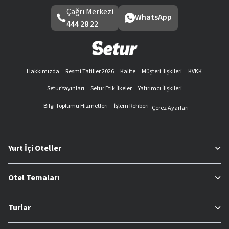
Çağrı Merkezi
WhatsApp
444 28 22
Hakkımızda
Resmi Tatiller 2026
Kalite
Müşteri İlişkileri
KVKK
Setur Yayınları
Setur Etik İlkeler
Yatırımcı İlişkileri
Bilgi Toplumu Hizmetleri
İşlem Rehberi
Çerez Ayarları
Yurt İçi Oteller
Otel Temaları
Turlar