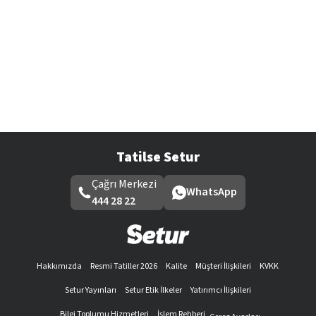
Tatilse Setur
Çağrı Merkezi
WhatsApp
444 28 22
Hakkımızda
Resmi Tatiller 2026
Kalite
Müşteri İlişkileri
KVKK
Setur Yayınları
Setur Etik İlkeler
Yatırımcı İlişkileri
Bilgi Toplumu Hizmetleri
İşlem Rehberi