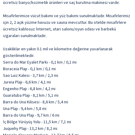
ücretsiz banyo/kozmetik ürünleri ve saç kurutma makinesi vardır.
Misafirlerimize vücut bakımı ve yüz bakımı sunulmaktadır. Misafirlerimiz
için 2, 2 açık yüzme havuzu ve sauna mevcuttur. Bu otelde misafirlere
ücretsiz kablosuz İnternet, atari salonu/oyun odası ve barbekü
ızgaraları sunulmaktadır.
Uzaklıklar en yakın 0.1 mil ve kilometre değerine yuvarlanarak
gösterilmektedir.
Serra do Mar Eyalet Parkı - 0,1 km / 0,1 mi
Boraceia Plajı - 0,1 km / 0,1 mi
Sao Luiz Kalesi - 3,7 km / 2,3 mi
Jureia Plajı - 6,6 km / 4,1 mi
Engenho Plajı - 6,8 km / 4,2 mi
Guaratuba Plajı - 8,2 km / 5,1 mi
Barra do Una Kilisesi - 8,6 km / 5,4 mi
Una Plajı - 9,4 km / 5,8 mi
Barra do Una Plajı - 9,7 km / 6 mi
İç Bölge Yürüyüş Yolu - 11,5 km / 7,1 mi
Juquehy Plajı - 13,2 km / 8,2 mi