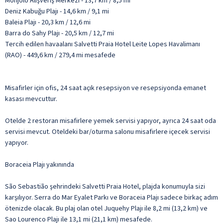
Monjolo Alışveriş Merkezi - 13,7 km / 8,5 mi
Deniz Kabuğu Plajı - 14,6 km / 9,1 mi
Baleia Plajı - 20,3 km / 12,6 mi
Barra do Sahy Plajı - 20,5 km / 12,7 mi
Tercih edilen havaalanı Salvetti Praia Hotel Leite Lopes Havalimanı
(RAO) - 449,6 km / 279,4 mi mesafede
Misafirler için ofis, 24 saat açık resepsiyon ve resepsiyonda emanet
kasası mevcuttur.
Otelde 2 restoran misafirlere yemek servisi yapıyor, ayrıca 24 saat oda
servisi mevcut. Oteldeki bar/oturma salonu misafirlere içecek servisi
yapıyor.
Boraceia Plajı yakınında
São Sebastião şehrindeki Salvetti Praia Hotel, plajda konumuyla sizi
karşılıyor. Serra do Mar Eyalet Parkı ve Boraceia Plajı sadece birkaç adım
ötenizde olacak. Bu plaj olan otel Juquehy Plajı ile 8,2 mi (13,2 km) ve
Sao Lourenco Plajı ile 13,1 mi (21,1 km) mesafede.