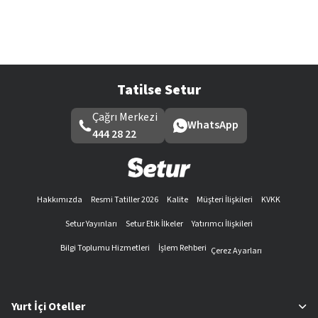
Tatilse Setur
Çağrı Merkezi
WhatsApp
444 28 22
Hakkımızda
Resmi Tatiller 2026
Kalite
Müşteri İlişkileri
KVKK
Setur Yayınları
Setur Etik İlkeler
Yatırımcı İlişkileri
Bilgi Toplumu Hizmetleri
İşlem Rehberi
Çerez Ayarları
Yurt İçi Oteller