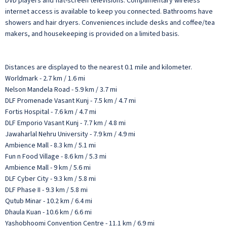
DVD players and flat-screen televisions. Complimentary wireless
internet access is available to keep you connected. Bathrooms have
showers and hair dryers. Conveniences include desks and coffee/tea
makers, and housekeeping is provided on a limited basis.
Distances are displayed to the nearest 0.1 mile and kilometer.
Worldmark - 2.7 km / 1.6 mi
Nelson Mandela Road - 5.9 km / 3.7 mi
DLF Promenade Vasant Kunj - 7.5 km / 4.7 mi
Fortis Hospital - 7.6 km / 4.7 mi
DLF Emporio Vasant Kunj - 7.7 km / 4.8 mi
Jawaharlal Nehru University - 7.9 km / 4.9 mi
Ambience Mall - 8.3 km / 5.1 mi
Fun n Food Village - 8.6 km / 5.3 mi
Ambience Mall - 9 km / 5.6 mi
DLF Cyber City - 9.3 km / 5.8 mi
DLF Phase II - 9.3 km / 5.8 mi
Qutub Minar - 10.2 km / 6.4 mi
Dhaula Kuan - 10.6 km / 6.6 mi
Yashobhoomi Convention Centre - 11.1 km / 6.9 mi