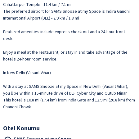
Chhattarpur Temple - 11.4 km / 7.1 mi
The preferred airport for SAMS Snooze at my Space is Indira Gandhi
International Airport (DEL) - 2.9 km / 1.8 mi
Featured amenities include express check-out and a 24-hour front
desk.
Enjoy a meal at the restaurant, or stay in and take advantage of the
hotel s 24-hour room service.
In New Delhi (Vasant Vihar)
With a stay at SAMS Snooze at my Space in New Delhi (Vasant Vihar),
you ll be within a 15-minute drive of DLF Cyber City and Qutub Minar.
This hotel is 10.8 mi (17.4 km) from India Gate and 12.9 mi (20.8 km) from
Chandni Chowk.
Otel Konumu
SAMS Snooze at my Space