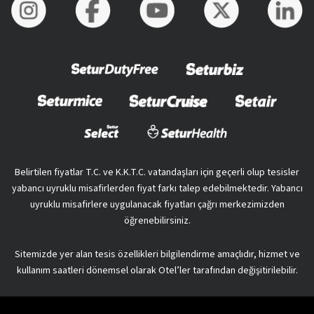
Belirtilen fiyatlar T.C. ve K.K.T.C. vatandaşları için geçerli olup tesisler
yabancı uyruklu misafirlerden fiyat farkı talep edebilmektedir. Yabancı
uyruklu misafirlere uygulanacak fiyatları çağrı merkezimizden
öğrenebilirsiniz.
Sitemizde yer alan tesis özellikleri bilgilendirme amaçlıdır, hizmet ve
kullanım saatleri dönemsel olarak Otel’ler tarafından değişitirilebilir.