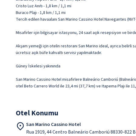
Cristo Luz Anıtı - 1,8 km / 1,1 mi
Buraco Plajı - 1,8 km / 1,1 mi
Tercih edilen havaalanı San Marino Cassino Hotel Navegantes (NVT-M
Misafirler için bilgisayar istasyonu, 24 saat açık resepsiyon ve bird
Akşam yemeği için otelin restoranı San Marino ideal, ayrıca belirli
ücretsiz açık büfe kahvaltı servisi yapılmaktadır.
Güney İskelesi yakınında
San Marino Cassino Hotel misafirlere Balneário Camboriú (Balneário
otel Beto Carrero World ile 23,4 mi (37,7 km) ve Itapema Plajı ile 1
Otel Konumu
San Marino Cassino Hotel
Rua 1919, 44 Centro Balneário Camboriú 88330-822 