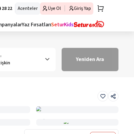
 28 22
Acenteler
Üye Ol
Giriş Yap
mpanyalar
Yaz Fırsatları
SeturKids
ı
Yeniden Ara
tişkin
Haritada Gör