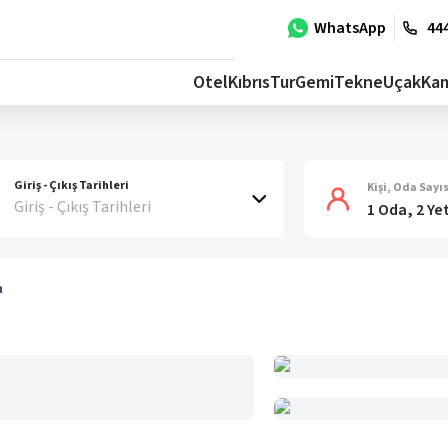
WhatsApp
444
Otel
Kıbrıs
Tur
Gemi
Tekne
Uçak
Ka
Giriş - Çıkış Tarihleri
Kişi, Oda Sayıs
Giriş - Çıkış Tarihleri
1 Oda, 2 Ye
m