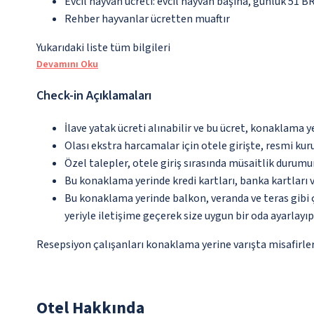
Evcil hayvan ücreti: evcil hayvan başına, günlük 51 BR
Rehber hayvanlar ücretten muaftır
Yukarıdaki liste tüm bilgileri
Devamını Oku
Check-in Açıklamaları
İlave yatak ücreti alınabilir ve bu ücret, konaklama y
Olası ekstra harcamalar için otele girişte, resmi kur
Özel talepler, otele giriş sırasında müsaitlik durumu
Bu konaklama yerinde kredi kartları, banka kartları 
Bu konaklama yerinde balkon, veranda ve teras gibi 
yeriyle iletişime geçerek size uygun bir oda ayarlayı
Resepsiyon çalışanları konaklama yerine varışta misafirleri
Otel Hakkında