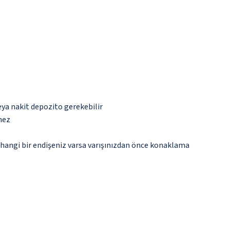
eya nakit depozito gerekebilir
mez
rhangi bir endişeniz varsa varışınızdan önce konaklama