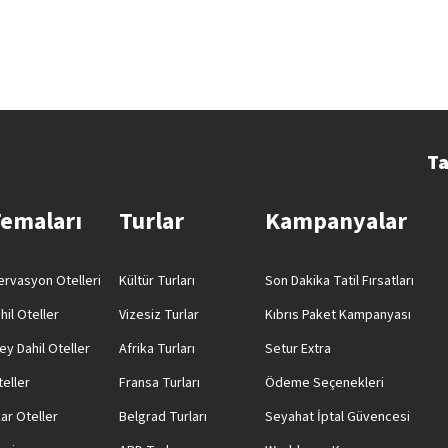
Ta
Temaları
Turlar
Kampanyalar
rvasyon Otelleri
Kültür Turları
Son Dakika Tatil Fırsatları
hil Oteller
Vizesiz Turlar
Kıbrıs Paket Kampanyası
ey Dahil Oteller
Afrika Turları
Setur Extra
teller
Fransa Turları
Ödeme Seçenekleri
ar Oteller
Belgrad Turları
Seyahat İptal Güvencesi