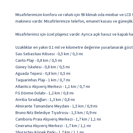
Misafirlerimizin konforu ve rahatı için 98 klimalı oda minibar ve L
makinesi vardır. Misafirlerimize telefon, emanet kasası ve güneşlik
Misafirlerimiz için özel plajımız vardır. Ayrıca açık havuz ve kapalı
Uzaklıklar en yakın 0.1 mil ve kilometre değerine yuvarlanarak göst
Sao Sebastiao Kilisesi - 0,5 km / 0,3 mi
Canto Plajı - 0,8 km / 0,5 mi
Güney İskelesi - 0,8 km / 0,5 mi
Aguada Tepesi - 0,8 km / 0,5 mi
Taquarinhas Plajı - 1 km / 0,7 mi
Atlantico Alışveriş Merkezi - 1,1 km / 0,7 mi
FG Dönme Dolabı - 1,2 km / 0,8 mi
Aririba Sıradağları - 1,3 km / 0,8 mi
Almirante Tamandare Meydanı - 1,5 km / 0,9 mi
Bruno Nitz Belediye Tiyatrosu - 1,5 km / 0,9 mi
Camboriu Praia Alışveriş Merkezi - 1,7 km / 1,1 mi
Cinerama Alışveriş Merkezi - 1,7 km / 1,1 mi
Shurastey Köpek Parkı - 1,7 km / 1,1 mi