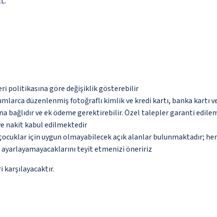
L.
eri politikasına göre değişiklik gösterebilir
umlarca düzenlenmiş fotoğraflı kimlik ve kredi kartı, banka kartı v
na bağlıdır ve ek ödeme gerektirebilir. Özel talepler garanti edile
ve nakit kabul edilmektedir
çocuklar için uygun olmayabilecek açık alanlar bulunmaktadır; he
p ayarlayamayacaklarını teyit etmenizi öneririz
 karşılayacaktır.