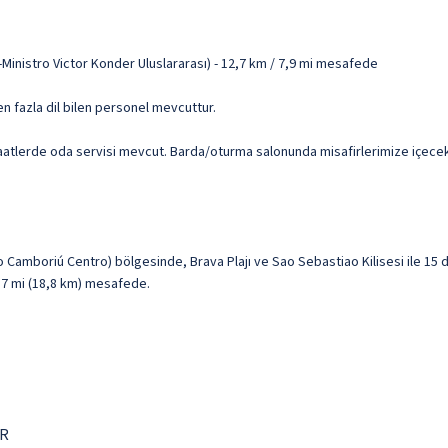
inistro Victor Konder Uluslararası) - 12,7 km / 7,9 mi mesafede
en fazla dil bilen personel mevcuttur.
 saatlerde oda servisi mevcut. Barda/oturma salonunda misafirlerimize içecek
 Camboriú Centro) bölgesinde, Brava Plajı ve Sao Sebastiao Kilisesi ile 15 
1,7 mi (18,8 km) mesafede.
BR