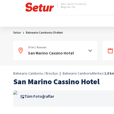
Setur Servis Turistik A.Ş.
Belge No: 728
Setur
Balneario Camboriu Otelleri
Otel / Konum
Balneario Camboriu / Brezilya
|
Balneario Camboriu
Merkez:
1.8
k
San Marino Cassino Hotel
Tüm Fotoğraflar