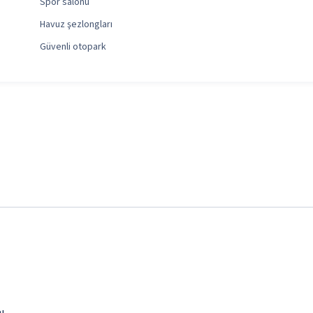
Spor salonu
Havuz şezlongları
Güvenli otopark