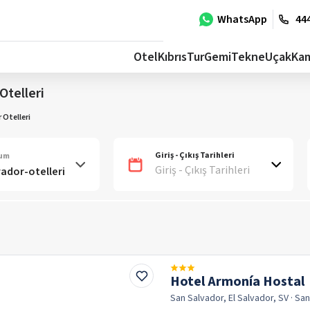
WhatsApp
444
Otel
Kıbrıs
Tur
Gemi
Tekne
Uçak
Ka
Otelleri
 Otelleri
Giriş - Çıkış Tarihleri
num
Giriş - Çıkış Tarihleri
Hotel Armonía Hostal
San Salvador, El Salvador, SV
· Sa