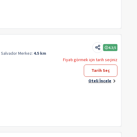
4.3
/5
n Salvador
Merkez:
4.5 km
Fiyatı görmek için tarih seçiniz
Tarih Seç
Oteli İncele