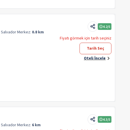
4.2
/5
n Salvador
Merkez:
0.8 km
Fiyatı görmek için tarih seçiniz
Tarih Seç
Oteli İncele
4.3
/5
n Salvador
Merkez:
6 km