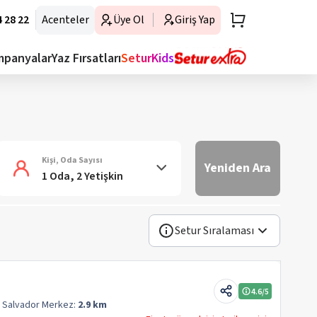
 28 22
Acenteler
Üye Ol
Giriş Yap
mpanyalar
Yaz Fırsatları
SeturKids
Kişi, Oda Sayısı
Yeniden Ara
1 Oda, 2 Yetişkin
Setur Sıralaması
4.6
/5
n Salvador
Merkez:
2.9 km