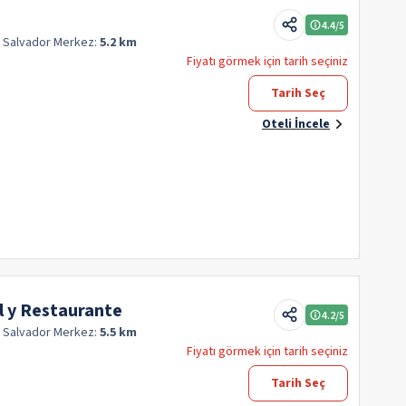
4.4
/5
n Salvador
Merkez:
5.2 km
Fiyatı görmek için tarih seçiniz
Tarih Seç
Oteli İncele
l y Restaurante
4.2
/5
n Salvador
Merkez:
5.5 km
Fiyatı görmek için tarih seçiniz
Tarih Seç