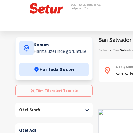
Setur Servis Turistik A.Ş.
Belge No: 728
San Salvador 
Konum
Setur
San Salvador
Harita üzerinde görüntüle
Otel / Ko
Haritada Göster
Tüm Filtreleri Temizle
Otel Sınıfı
Otel Adı