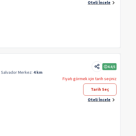
Oteli İncele
4.4
/5
n Salvador
Merkez:
4 km
Fiyatı görmek için tarih seçiniz
Tarih Seç
Oteli İncele