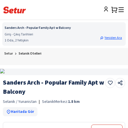
Sanders Arch - Popular Family Apt w Balcony
Giriş - Çıkış Tarihleri
Yeniden Ara
1 Oda, 2 Yetişkin
Setur
Selanik Otelleri
Sanders Arch - Popular Family Apt w
Balcony
Selanik / Yunanistan
|
Selanik
Merkez:
1.8
km
Haritada Gör