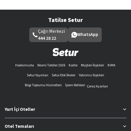
Tatilse Setur
Çağrı Merkezi
WhatsApp
444 28 22
Hakkımızda
Resmi Tatiller 2026
Kalite
Müşteri İlişkileri
KVKK
Setur Yayınları
Setur Etik İlkeler
Yatırımcı İlişkileri
Bilgi Toplumu Hizmetleri
İşlem Rehberi
Çerez Ayarları
Yurt İçi Oteller
Otel Temaları