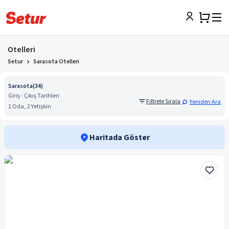
Otelleri
Setur
Sarasota Otelleri
Sarasota
(
34
)
Giriş - Çıkış Tarihleri
Filtrele Sırala
Yeniden Ara
1 Oda, 2 Yetişkin
Haritada Göster