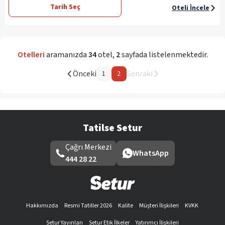
Tarih Seç
Oteli İncele
Otelleri
aramanızda
34
otel
,
2
sayfada listelenmektedir.
Önceki
Sonraki
1
2
Tatilse Setur
Çağrı Merkezi
WhatsApp
444 28 22
Hakkımızda
Resmi Tatiller 2026
Kalite
Müşteri İlişkileri
KVKK
Setur Yayınları
Setur Etik İlkeler
Yatırımcı İlişkileri