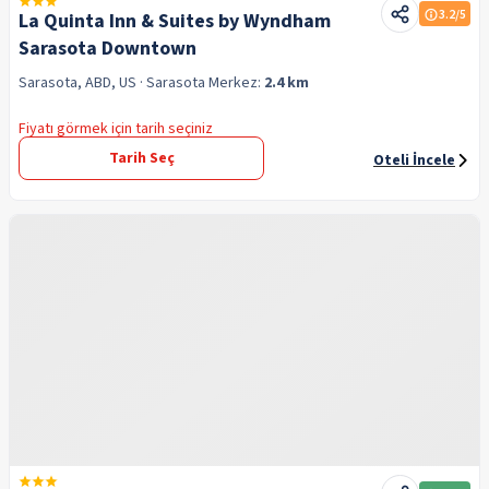
3.2
/5
La Quinta Inn & Suites by Wyndham
Sarasota Downtown
Sarasota, ABD, US
· Sarasota
Merkez:
2.4 km
Fiyatı görmek için tarih seçiniz
Tarih Seç
Oteli İncele