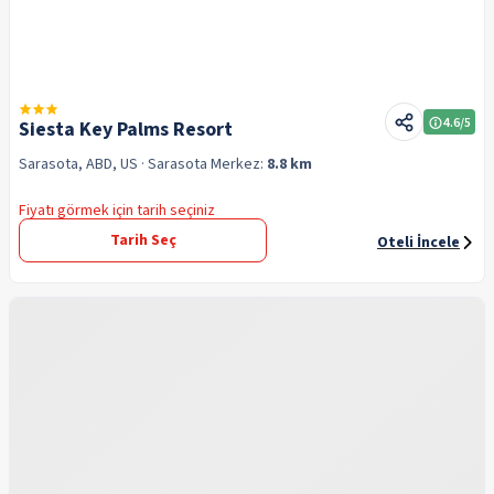
4.6
/5
Siesta Key Palms Resort
Sarasota, ABD, US
· Sarasota
Merkez:
8.8 km
Fiyatı görmek için tarih seçiniz
Tarih Seç
Oteli İncele