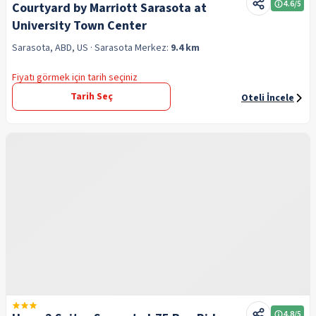
4.6
/5
Courtyard by Marriott Sarasota at
University Town Center
Sarasota, ABD, US
· Sarasota
Merkez:
9.4 km
Fiyatı görmek için tarih seçiniz
Tarih Seç
Oteli İncele
4.8
/5