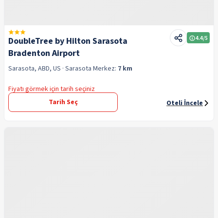
4.4
/5
DoubleTree by Hilton Sarasota
Bradenton Airport
Sarasota, ABD, US
· Sarasota
Merkez:
7 km
Fiyatı görmek için tarih seçiniz
Tarih Seç
Oteli İncele