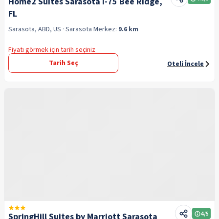
Home2 Suites Sarasota I-75 Bee Ridge,
FL
Sarasota, ABD, US
· Sarasota
Merkez:
9.6 km
Fiyatı görmek için tarih seçiniz
Tarih Seç
Oteli İncele
4
/5
SpringHill Suites by Marriott Sarasota