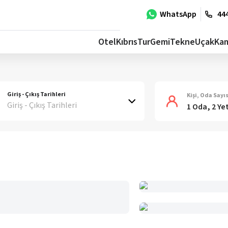
WhatsApp
444
Otel
Kıbrıs
Tur
Gemi
Tekne
Uçak
Ka
Giriş - Çıkış Tarihleri
Kişi, Oda Sayıs
Giriş - Çıkış Tarihleri
1 Oda, 2 Ye