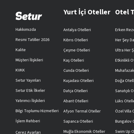
Yurt İçi Oteller
Otel 
Hakkımızda
Antalya Otelleri
Erken Reze
Resmi Tatiller 2026
Kıbrıs Otelleri
Her Şey Da
Kalite
Çeşme Otelleri
Ultra Her Ş
Müşteri İlişkileri
Kaş Otelleri
Etkinlikli O
KVKK
Cunda Otelleri
Muhafazak
Setur Yayınları
Kuşadası Otelleri
Doğa Otell
Setur Etik İlkeler
Datça Otelleri
Sanatçılı O
Yatırımcı İlişkileri
Abant Otelleri
Lüks Otell
Bilgi Toplumu Hizmetleri
Afyon Termal Oteller
Özel Villa
İşlem Rehberi
Sapanca Otelleri
Bungalov O
Muğla Ekonomik Oteller
Swim Up O
Çerez Ayarları