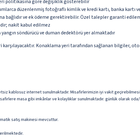
eri politikasına göre değişiklik gösterebilir
umlarca düzenlenmiş fotoğraflı kimlik ve kredi kartı, banka kartı v
na bağlıdır ve ek ödeme gerektirebilir. Özel talepler garanti edile
dir; nakit kabul edilmez
da yangın söndürücü ve duman dedektörü yer almaktadır
 karşılayacaktır. Konaklama yeri tarafından sağlanan bilgiler, otoma
tsiz kablosuz internet sunulmaktadır. Misafirlerimizin iyi vakit geçirebilmesi i
firlere masa gibi imkânlar ve kolaylıklar sunulmaktadır. günlük olarak oda/k
omatik satış makinesi mevcuttur.
erilmektedir.