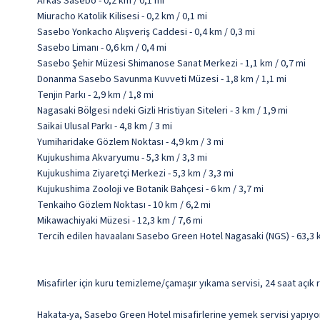
Arkas Sasebo - 0,2 km / 0,1 mi
Miuracho Katolik Kilisesi - 0,2 km / 0,1 mi
Sasebo Yonkacho Alışveriş Caddesi - 0,4 km / 0,3 mi
Sasebo Limanı - 0,6 km / 0,4 mi
Sasebo Şehir Müzesi Shimanose Sanat Merkezi - 1,1 km / 0,7 mi
Donanma Sasebo Savunma Kuvveti Müzesi - 1,8 km / 1,1 mi
Tenjin Parkı - 2,9 km / 1,8 mi
Nagasaki Bölgesi ndeki Gizli Hristiyan Siteleri - 3 km / 1,9 mi
Saikai Ulusal Parkı - 4,8 km / 3 mi
Yumiharidake Gözlem Noktası - 4,9 km / 3 mi
Kujukushima Akvaryumu - 5,3 km / 3,3 mi
Kujukushima Ziyaretçi Merkezi - 5,3 km / 3,3 mi
Kujukushima Zooloji ve Botanik Bahçesi - 6 km / 3,7 mi
Tenkaiho Gözlem Noktası - 10 km / 6,2 mi
Mikawachiyaki Müzesi - 12,3 km / 7,6 mi
Tercih edilen havaalanı Sasebo Green Hotel Nagasaki (NGS) - 63,3
Misafirler için kuru temizleme/çamaşır yıkama servisi, 24 saat açık 
Hakata-ya, Sasebo Green Hotel misafirlerine yemek servisi yapıyor. 