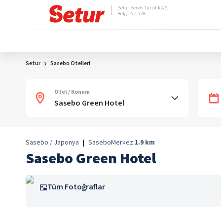
Setur Servis Turistik A.Ş.
Belge No: 728
Setur
Sasebo Otelleri
Otel / Konum
Sasebo / Japonya
|
Sasebo
Merkez:
1.9
km
Sasebo Green Hotel
Tüm Fotoğraflar