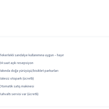
Tekerlekli sandalye kullanımına uygun – hayır
24 saat açık resepsiyon
Yakında doğa yürüyüşü/bisiklet parkurları
Valesiz otopark (ücretli)
Otomatik satış makinesi
Kahvaltı servisi var (ücretli)