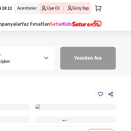
 28 22
Acenteler
Üye Ol
Giriş Yap
mpanyalar
Yaz Fırsatları
SeturKids
ı
Yeniden Ara
tişkin
Haritada Gör