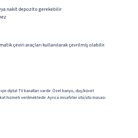
eya nakit depozito gerekebilir
mez
tik çeviri araçları kullanılarak çevrilmiş olabilir.
çin dijital TV kanalları vardır. Özel banyo, duş/küvet
at hizmeti verilmektedir. Ayrıca misafirler ütü/ütü masası