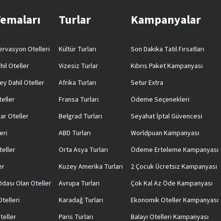
Temaları
Turlar
Kampanyalar
rvasyon Otelleri
Kültür Turları
Son Dakika Tatil Fırsatları
hil Oteller
Vizesiz Turlar
Kıbrıs Paket Kampanyası
ey Dahil Oteller
Afrika Turları
Setur Extra
teller
Fransa Turları
Ödeme Seçenekleri
ar Oteller
Belgrad Turları
Seyahat İptal Güvencesi
eri
ABD Turları
Worldpuan Kampanyası
teller
Orta Asya Turları
Ödeme Erteleme Kampanyası
er
Kuzey Amerika Turları
2 Çocuk Ücretsiz Kampanyası
 Odası Olan Oteller
Avrupa Turları
Çok Kal Az Öde Kampanyası
telleri
Karadağ Turları
Ekonomik Oteller Kampanyası
teller
Paris Turları
Balayı Otelleri Kampanyası