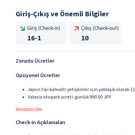
Giriş-Çıkış ve Önemli Bilgiler
Giriş (Check-in)
Çıkış (Check-out)
16
-
1
10
Zorunlu Ücretler
Opsiyonel Ücretler
Japon tipi kahvaltı yetişkinler için yaklaşık olarak 1
Valesiz otopark ücreti: günlük 990.00 JPY.
Devamını Oku
Check-in Açıklamaları