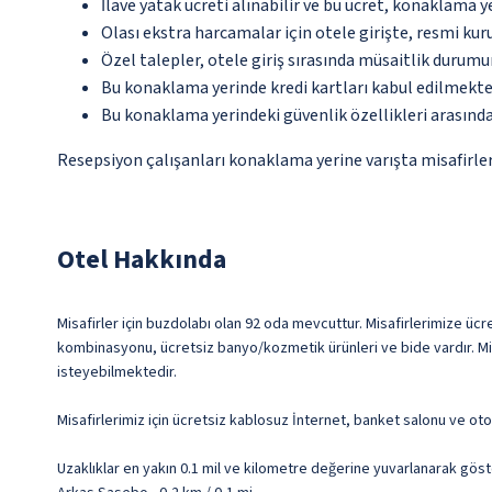
İlave yatak ücreti alınabilir ve bu ücret, konaklama y
Olası ekstra harcamalar için otele girişte, resmi kur
Özel talepler, otele giriş sırasında müsaitlik durumu
Bu konaklama yerinde kredi kartları kabul edilmekte
Bu konaklama yerindeki güvenlik özellikleri arasın
Resepsiyon çalışanları konaklama yerine varışta misafirleri
Otel Hakkında
Misafirler için buzdolabı olan 92 oda mevcuttur. Misafirlerimize ücre
kombinasyonu, ücretsiz banyo/kozmetik ürünleri ve bide vardır. Misa
isteyebilmektedir.
Misafirlerimiz için ücretsiz kablosuz İnternet, banket salonu ve ot
Uzaklıklar en yakın 0.1 mil ve kilometre değerine yuvarlanarak göst