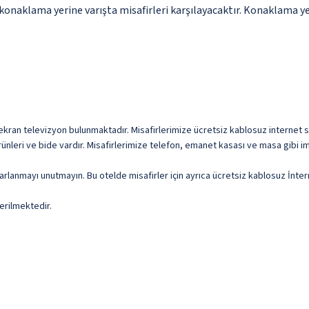
konaklama yerine varışta misafirleri karşılayacaktır. Konaklama yer
 ekran televizyon bulunmaktadır. Misafirlerimize ücretsiz kablosuz internet su
ünleri ve bide vardır. Misafirlerimize telefon, emanet kasası ve masa gibi im
lanmayı unutmayın. Bu otelde misafirler için ayrıca ücretsiz kablosuz İnterne
erilmektedir.