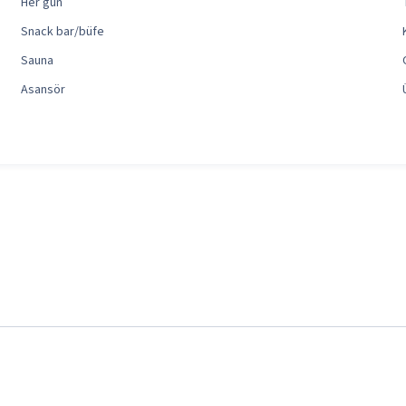
Her gün
Snack bar/büfe
Sauna
Asansör