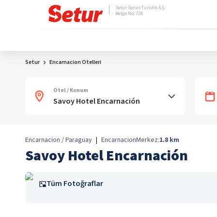
Setur Servis Turistik A.Ş.
Belge No: 728
Setur
Encarnacion Otelleri
Otel / Konum
Encarnacion / Paraguay
|
Encarnacion
Merkez:
1.8
km
Savoy Hotel Encarnación
Tüm Fotoğraflar