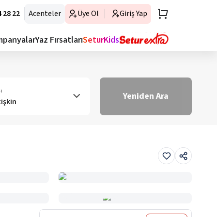
 28 22
Acenteler
Üye Ol
Giriş Yap
mpanyalar
Yaz Fırsatları
SeturKids
ı
Yeniden Ara
tişkin
Haritada Gör