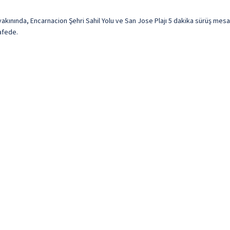
yakınında, Encarnacion Şehri Sahil Yolu ve San Jose Plajı 5 dakika sürüş me
afede.