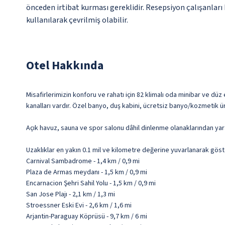
önceden irtibat kurması gereklidir. Resepsiyon çalışanları 
kullanılarak çevrilmiş olabilir.
Otel Hakkında
Misafirlerimizin konforu ve rahatı için 82 klimalı oda minibar ve düz
kanalları vardır. Özel banyo, duş kabini, ücretsiz banyo/kozmetik ür
Açık havuz, sauna ve spor salonu dâhil dinlenme olanaklarından yarar
Uzaklıklar en yakın 0.1 mil ve kilometre değerine yuvarlanarak göst
Carnival Sambadrome - 1,4 km / 0,9 mi
Plaza de Armas meydanı - 1,5 km / 0,9 mi
Encarnacion Şehri Sahil Yolu - 1,5 km / 0,9 mi
San Jose Plajı - 2,1 km / 1,3 mi
Stroessner Eski Evi - 2,6 km / 1,6 mi
Arjantin-Paraguay Köprüsü - 9,7 km / 6 mi