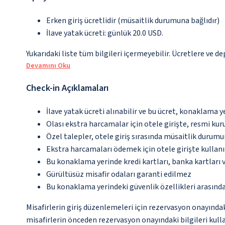
Erken giriş ücretlidir (müsaitlik durumuna bağlıdır)
İlave yatak ücreti: günlük 20.0 USD.
Yukarıdaki liste tüm bilgileri içermeyebilir. Ücretlere ve d
Devamını Oku
Check-in Açıklamaları
İlave yatak ücreti alınabilir ve bu ücret, konaklama y
Olası ekstra harcamalar için otele girişte, resmi kur
Özel talepler, otele giriş sırasında müsaitlik durumu
Ekstra harcamaları ödemek için otele girişte kullanıl
Bu konaklama yerinde kredi kartları, banka kartları 
Gürültüsüz misafir odaları garanti edilmez
Bu konaklama yerindeki güvenlik özellikleri arasın
Misafirlerin giriş düzenlemeleri için rezervasyon onayında
misafirlerin önceden rezervasyon onayındaki bilgileri kull