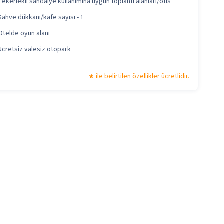
Tekerlekli sandalye kullanımına uygun toplantı alanları/ofis
Kahve dükkanı/kafe sayısı - 1
Otelde oyun alanı
Ücretsiz valesiz otopark
ile belirtilen özellikler ücretlidir.