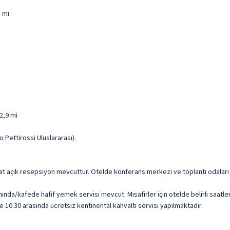
8 mi
2,9 mi
 Pettirossi Uluslararası).
aat açık resepsiyon mevcuttur. Otelde konferans merkezi ve toplantı odaları 
nında/kafede hafif yemek servisi mevcut. Misafirler için otelde belirli saat
e 10.30 arasında ücretsiz kontinental kahvaltı servisi yapılmaktadır.