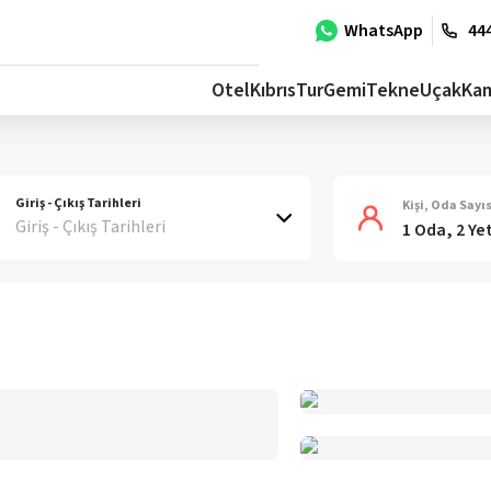
WhatsApp
444
Otel
Kıbrıs
Tur
Gemi
Tekne
Uçak
Ka
Giriş - Çıkış Tarihleri
Kişi, Oda Sayıs
Giriş - Çıkış Tarihleri
1 Oda, 2 Ye