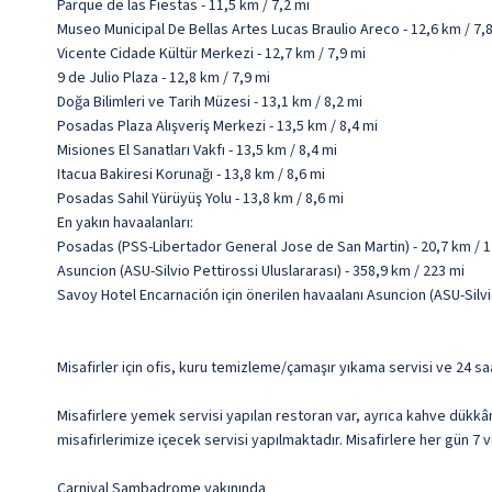
Parque de las Fiestas - 11,5 km / 7,2 mi
Museo Municipal De Bellas Artes Lucas Braulio Areco - 12,6 km / 7,
Vicente Cidade Kültür Merkezi - 12,7 km / 7,9 mi
9 de Julio Plaza - 12,8 km / 7,9 mi
Doğa Bilimleri ve Tarih Müzesi - 13,1 km / 8,2 mi
Posadas Plaza Alışveriş Merkezi - 13,5 km / 8,4 mi
Misiones El Sanatları Vakfı - 13,5 km / 8,4 mi
Itacua Bakiresi Korunağı - 13,8 km / 8,6 mi
Posadas Sahil Yürüyüş Yolu - 13,8 km / 8,6 mi
En yakın havaalanları:
Posadas (PSS-Libertador General Jose de San Martin) - 20,7 km / 1
Asuncion (ASU-Silvio Pettirossi Uluslararası) - 358,9 km / 223 mi
Savoy Hotel Encarnación için önerilen havaalanı Asuncion (ASU-Silvio
Misafirler için ofis, kuru temizleme/çamaşır yıkama servisi ve 24 s
Misafirlere yemek servisi yapılan restoran var, ayrıca kahve dükkâ
misafirlerimize içecek servisi yapılmaktadır. Misafirlere her gün 7 v
Carnival Sambadrome yakınında