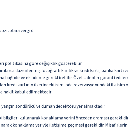
epozitolara vergi d
eri politikasına göre değişiklik gösterebilir
umlarca düzenlenmiş fotoğraflı kimlik ve kredi kartı, banka kartı v
na bağlıdır ve ek ödeme gerektirebilir. Özel talepler garanti edile
an kredi kartının üzerindeki isim, oda rezervasyonundaki ilk isim 
ve nakit kabul edilmektedir
da yangın söndürücü ve duman dedektörü yer almaktadır
ki bilgileri kullanarak konaklama yerini önceden araması gereklidi
anarak konaklama yeriyle iletişime geçmesi gereklidir. Misafirleri