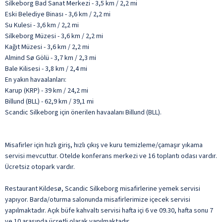
Silkeborg Bad Sanat Merkezi - 3,5 km / 2,2 mi
Eski Belediye Binası - 3,6 km / 2,2 mi
Su Kulesi - 3,6 km / 2,2 mi
Silkeborg Müzesi - 3,6 km / 2,2 mi
Kağıt Müzesi - 3,6 km / 2,2 mi
Almind Sø Gölü - 3,7 km / 2,3 mi
Bale Kilisesi - 3,8 km / 2,4 mi
En yakın havaalanları:
Karup (KRP) - 39 km / 24,2 mi
Billund (BLL) - 62,9 km / 39,1 mi
Scandic Silkeborg için önerilen havaalanı Billund (BLL).
Misafirler için hızlı giriş, hızlı çıkış ve kuru temizleme/çamaşır yıkama
servisi mevcuttur. Otelde konferans merkezi ve 16 toplantı odası vardır.
Ücretsiz otopark vardır.
Restaurant Kildesø, Scandic Silkeborg misafirlerine yemek servisi
yapıyor. Barda/oturma salonunda misafirlerimize içecek servisi
yapılmaktadır. Açık büfe kahvaltı servisi hafta içi 6 ve 09.30, hafta sonu 7
ve 10 arasında ücretli olarak yapılmaktadır.