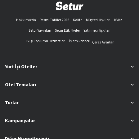
Hakkımızda
Resmi Tatiller 2026
Kalite
Müşteri İlişkileri
KVKK
Setur Yayınları
Setur Etik İlkeler
Yatırımcı İlişkileri
Bilgi Toplumu Hizmetleri
İşlem Rehberi
Çerez Ayarları
Yurt İçi Oteller
Otel Temaları
Turlar
Kampanyalar
Diğer Hizmetlerimiz