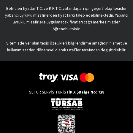
Belirtilen fiyatlar T.C. ve K.K.T.C. vatandaşları için geçerli olup tesisler
yabancı uyruklu misafirlerden fiyat farkı talep edebilmektedir. Yabancı
uyruklu misafirlere uygulanacak fiyatları çağrı merkezimizden
öğrenebilirsiniz.
Sitemizde yer alan tesis özellikleri bilgilendirme amaçlıdır, hizmet ve
kullanım saatleri dönemsel olarak Otel’ler tarafından değişitirilebilir.
SETUR SERVİS TURİSTİK A.Ş
Belge No: 728