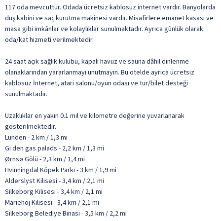
117 oda mevcuttur. Odada ücretsiz kablosuz internet vardır. Banyolarda
duş kabini ve saç kurutma makinesi vardır. Misafirlere emanet kasası ve
masa gibi imkânlar ve kolaylıklar sunulmaktadır. Ayrıca günlük olarak
oda/kat hizmeti verilmektedir.
24 saat açık sağlık kulübü, kapalı havuz ve sauna dâhil dinlenme
olanaklarından yararlanmayı unutmayın. Bu otelde ayrıca ücretsiz
kablosuz İnternet, atari salonu/oyun odası ve tur/bilet desteği
sunulmaktadır.
Uzaklıklar en yakın 0.1 mil ve kilometre değerine yuvarlanarak
gösterilmektedir.
Lunden - 2 km / 1,3 mi
Gi den gas palads - 2,2 km / 1,3 mi
Ørnsø Gölü - 2,3 km / 1,4 mi
Hvinningdal Köpek Parkı - 3 km / 1,9 mi
Alderslyst Kilisesi - 3,4 km / 2,1 mi
Silkeborg Kilisesi - 3,4 km / 2,1 mi
Mariehoj Kilisesi - 3,4 km / 2,1 mi
Silkeborg Belediye Binası - 3,5 km / 2,2 mi