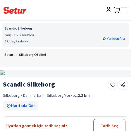
Scandic Silkeborg
Giriş - Çıkış Tarihleri
Yeniden Ara
1 Oda, 2 Yetişkin
Setur
Silkeborg Otelleri
Scandic Silkeborg
Silkeborg / Danimarka
|
Silkeborg
Merkez:
2.2
km
Haritada Gör
Fiyatları görmek için tarih seçiniz
Tarih Seç