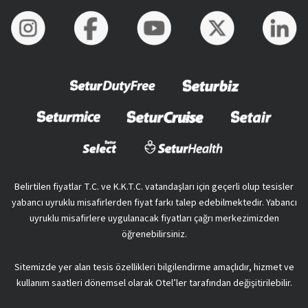
Belirtilen fiyatlar T.C. ve K.K.T.C. vatandaşları için geçerli olup tesisler
yabancı uyruklu misafirlerden fiyat farkı talep edebilmektedir. Yabancı
uyruklu misafirlere uygulanacak fiyatları çağrı merkezimizden
öğrenebilirsiniz.
Sitemizde yer alan tesis özellikleri bilgilendirme amaçlıdır, hizmet ve
kullanım saatleri dönemsel olarak Otel’ler tarafından değişitirilebilir.