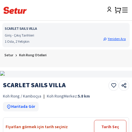
SCARLET SAILS VILLA
Giriş - Çıkış Tarihleri
Yeniden Ara
1 Oda, 2 Yetişkin
Setur
Koh Rong Otelleri
SCARLET SAILS VILLA
Koh Rong / Kamboçya
|
Koh Rong
Merkez:
5.8
km
Haritada Gör
Fiyatları görmek için tarih seçiniz
Tarih Seç