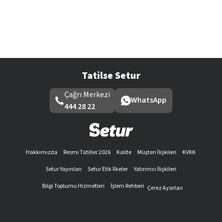
Tatilse Setur
Çağrı Merkezi
WhatsApp
444 28 22
Hakkımızda
Resmi Tatiller 2026
Kalite
Müşteri İlişkileri
KVKK
Setur Yayınları
Setur Etik İlkeler
Yatırımcı İlişkileri
Bilgi Toplumu Hizmetleri
İşlem Rehberi
Çerez Ayarları