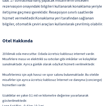
saat 17 sonrasında varış yapacak misafirlerin önceden
rezervasyon onayındaki bilgileri kullanarak konaklama yeriyle
iletişime geçmesi gereklidir. Resepsiyon sınırlı saatlerde
hizmet vermektedir.Konaklama yeri tarafından sağlanan
bilgiler, otomatik çeviri araçları kullanılarak çevrilmiş olabilir.
Otel Hakkında
20 klimalı oda mevcuttur. Odada ücretsiz kablosuz internet vardır.
Misafirlere masa ve elektrikli su ısıtıcıları gibi imkânlar ve kolaylıklar
sunulmaktadır. Ayrıca günlük olarak oda/kat hizmeti verilmektedir.
Misafirlerimiz için açık havuz ve spor salonu bulunmaktadır. Bu otelde
misafirler için ayrıca ücretsiz kablosuz İnternet ve danışma (concierge)
hizmetleri vardır.
Uzaklıklar en yakın 0.1 mil ve kilometre değerine yuvarlanarak
gösterilmektedir.
Long Set Plajı - 0,4 km / 0,2 mi