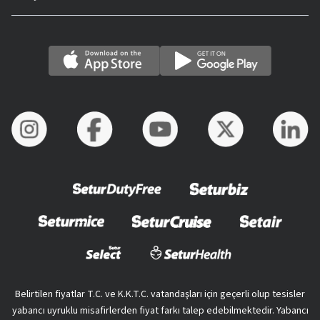
Belirtilen fiyatlar T.C. ve K.K.T.C. vatandaşları için geçerli olup tesisler
yabancı uyruklu misafirlerden fiyat farkı talep edebilmektedir. Yabancı