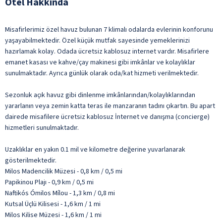
Otel Hakkında
Misafirlerimiz özel havuz bulunan 7 klimalı odalarda evlerinin konforunu
yaşayabilmektedir. Özel küçük mutfak sayesinde yemeklerinizi
hazırlamak kolay. Odada ücretsiz kablosuz internet vardır. Misafirlere
emanet kasası ve kahve/çay makinesi gibi imkânlar ve kolaylıklar
sunulmaktadır. Ayrıca günlük olarak oda/kat hizmeti verilmektedir.
Sezonluk açık havuz gibi dinlenme imkânlarından/kolaylıklarından
yararlanın veya zemin katta teras ile manzaranın tadını çıkartın. Bu apart
dairede misafilere ücretsiz kablosuz İnternet ve danışma (concierge)
hizmetleri sunulmaktadır.
Uzaklıklar en yakın 0.1 mil ve kilometre değerine yuvarlanarak
gösterilmektedir.
Milos Madencilik Müzesi - 0,8 km / 0,5 mi
Papikinou Plajı - 0,9 km / 0,5 mi
Naftikós Ómilos Mílou - 1,3 km / 0,8 mi
Kutsal Üçlü Kilisesi - 1,6 km / 1 mi
Milos Kilise Müzesi - 1,6 km / 1 mi