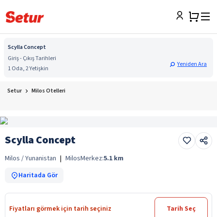
Scylla Concept
Giriş - Çıkış Tarihleri
Yeniden Ara
1 Oda, 2 Yetişkin
Setur
Milos Otelleri
Scylla Concept
Milos / Yunanistan
|
Milos
Merkez:
5.1
km
Haritada Gör
Fiyatları görmek için tarih seçiniz
Tarih Seç