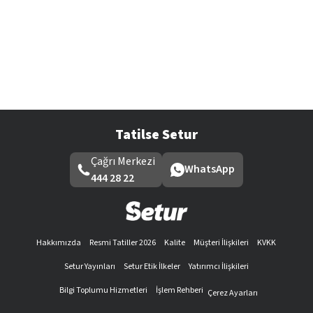
Tatilse Setur
Çağrı Merkezi
WhatsApp
444 28 22
Hakkımızda
Resmi Tatiller 2026
Kalite
Müşteri İlişkileri
KVKK
Setur Yayınları
Setur Etik İlkeler
Yatırımcı İlişkileri
Bilgi Toplumu Hizmetleri
İşlem Rehberi
Çerez Ayarları