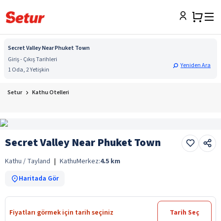
Secret Valley Near Phuket Town
Giriş - Çıkış Tarihleri
Yeniden Ara
1 Oda, 2 Yetişkin
Setur
Kathu Otelleri
Secret Valley Near Phuket Town
Kathu / Tayland
|
Kathu
Merkez:
4.5
km
Haritada Gör
Fiyatları görmek için tarih seçiniz
Tarih Seç