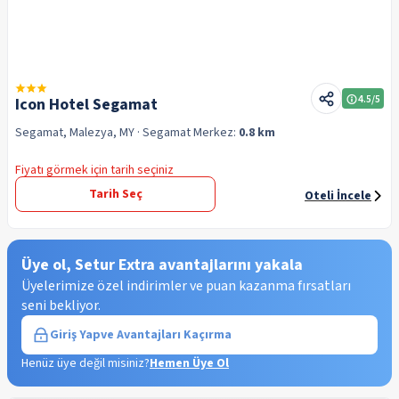
4.5
/5
Icon Hotel Segamat
Segamat, Malezya, MY
· Segamat
Merkez:
0.8 km
Fiyatı görmek için tarih seçiniz
Tarih Seç
Oteli İncele
Üye ol, Setur Extra avantajlarını yakala
Üyelerimize özel indirimler ve puan kazanma fırsatları
seni bekliyor.
Giriş Yap
ve Avantajları Kaçırma
Henüz üye değil misiniz?
Hemen Üye Ol