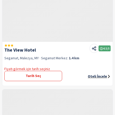
4.5
/5
The View Hotel
Segamat, Malezya, MY
· Segamat
Merkez:
1.4 km
Fiyatı görmek için tarih seçiniz
Tarih Seç
Oteli İncele