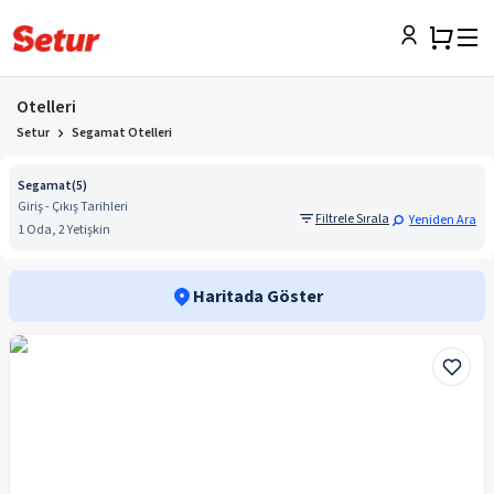
Otelleri
Setur
Segamat Otelleri
Segamat
(
5
)
Giriş - Çıkış Tarihleri
Filtrele Sırala
Yeniden Ara
1 Oda, 2 Yetişkin
Haritada Göster