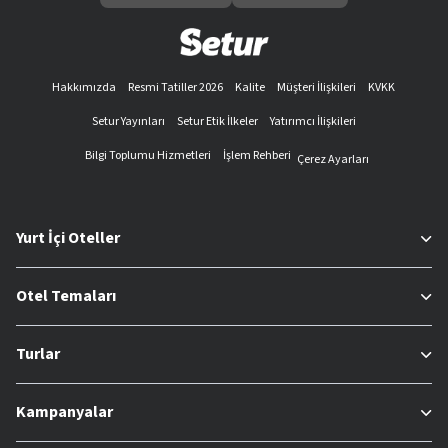
Hakkımızda
Resmi Tatiller 2026
Kalite
Müşteri İlişkileri
KVKK
Setur Yayınları
Setur Etik İlkeler
Yatırımcı İlişkileri
Bilgi Toplumu Hizmetleri
İşlem Rehberi
Çerez Ayarları
Yurt İçi Oteller
Otel Temaları
Turlar
Kampanyalar