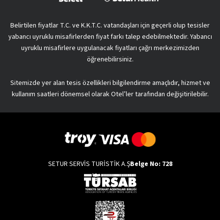
Belirtilen fiyatlar T.C. ve K.K.T.C. vatandaşları için geçerli olup tesisler
yabancı uyruklu misafirlerden fiyat farkı talep edebilmektedir. Yabancı
uyruklu misafirlere uygulanacak fiyatları çağrı merkezimizden
öğrenebilirsiniz.
Sitemizde yer alan tesis özellikleri bilgilendirme amaçlıdır, hizmet ve
kullanım saatleri dönemsel olarak Otel’ler tarafından değişitirilebilir.
SETUR SERVİS TURİSTİK A.Ş
Belge No: 728