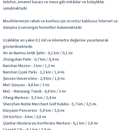
telefon, emanet kasası ve masa gibi imkânlar ve kolaylıklar
sunulmaktadır.
Misafirlerimizin rahatı ve konforu için ücretsiz kablosuz İnternet ve
danışma (concierge) hizmetleri bulunmaktadır.
Uzaklıklar en yakın 0.1 mil ve kilometre değerine yuvarlanarak
gösterilmektedir.
Xin an Nantou Antik Şehri - 0,1 km / 0,1 mi
Zhongshan Parkı - 0,7 km / 0,4 mi
Nanshan Müzesi - 2 km / 1,2 mi
Nanshan Çiçek Parkı - 2,2 km / 1,4 mi
Şenzen Üniversitesi - 2,9 km / 1,8 mi
MixC Dünyası - 4,8 km / 3 mi
MixC - Wanxiang Tiandi - 4,8 km / 3 mi
Yifang Merkezi - 5,5 km / 3,4 mi
Shenzhen Noble Merchant Golf Kulübü - 5,7 km / 3,5 mi
Dünyanın Penceresi - 5,8 km / 3,6 mi
OH Körfezi - 6 km / 3,8 mi
Qianhai Uluslararası Konferans Merkezi - 6,1 km / 3,8 mi
Coastal City - 6,1 km / 3,8 mi