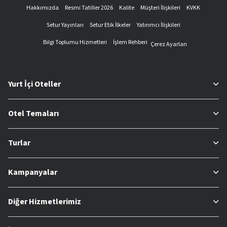
Hakkımızda
Resmi Tatiller 2026
Kalite
Müşteri İlişkileri
KVKK
Setur Yayınları
Setur Etik İlkeler
Yatırımcı İlişkileri
Bilgi Toplumu Hizmetleri
İşlem Rehberi
Çerez Ayarları
Yurt İçi Oteller
Otel Temaları
Turlar
Kampanyalar
Diğer Hizmetlerimiz