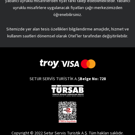
yabancı uyruklu misafirlerden fiyat farkı talep edebilmektedir. Yabancı
uyruklu misafirlere uygulanacak fiyatları çağrı merkezimizden
öğrenebilirsiniz.
Sitemizde yer alan tesis özellikleri bilgilendirme amaçlıdır, hizmet ve
kullanım saatleri dönemsel olarak Otel’ler tarafından değişitirilebilir.
SETUR SERVİS TURİSTİK A.Ş
Belge No: 728
Copyright © 2022 Setur Servis Turistik A.Ş. Tüm hakları saklıdır.