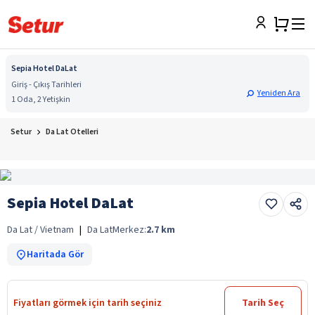
Sepia Hotel DaLat
Giriş - Çıkış Tarihleri
Yeniden Ara
1 Oda, 2 Yetişkin
Setur
Da Lat Otelleri
Sepia Hotel DaLat
Da Lat / Vietnam
|
Da Lat
Merkez:
2.7
km
Haritada Gör
Fiyatları görmek için tarih seçiniz
Tarih Seç