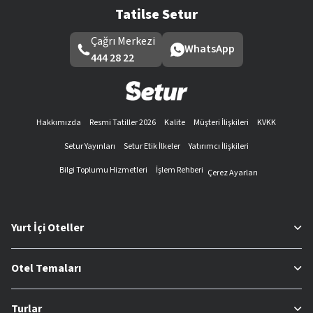
Tatilse Setur
Çağrı Merkezi
WhatsApp
444 28 22
Hakkımızda
Resmi Tatiller 2026
Kalite
Müşteri İlişkileri
KVKK
Setur Yayınları
Setur Etik İlkeler
Yatırımcı İlişkileri
Bilgi Toplumu Hizmetleri
İşlem Rehberi
Çerez Ayarları
Yurt İçi Oteller
Otel Temaları
Turlar