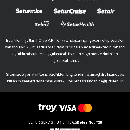
Belirtilen fiyatlar T.C. ve K.K.T.C. vatandaşları için geçerli olup tesisler
yabancı uyruklu misafirlerden fiyat farkı talep edebilmektedir. Yabancı
uyruklu misafirlere uygulanacak fiyatları çağrı merkezimizden
öğrenebilirsiniz.
Sitemizde yer alan tesis özellikleri bilgilendirme amaçlıdır, hizmet ve
kullanım saatleri dönemsel olarak Otel’ler tarafından değişitirilebilir.
SETUR SERVİS TURİSTİK A.Ş
Belge No: 728