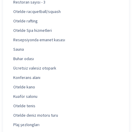
Restoran sayısı - 3
Otelde racquetball/squash
Otelde rafting
Otelde Spa hizmetleri
Resepsiyonda emanet kasası
Sauna
Buhar odası
Ücretsiz valesiz otopark
Konferans alanı
Otelde kano
Kuaför salonu
Otelde tenis
Otelde deniz motoru turu
Plaj şezlongları