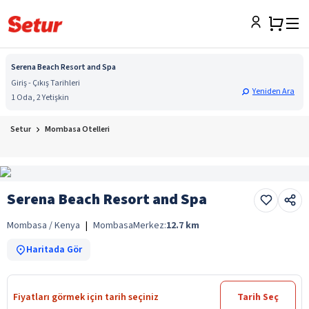
Serena Beach Resort and Spa
Giriş - Çıkış Tarihleri
Yeniden Ara
1 Oda, 2 Yetişkin
Setur
Mombasa Otelleri
Serena Beach Resort and Spa
Mombasa / Kenya
|
Mombasa
Merkez:
12.7
km
Haritada Gör
Fiyatları görmek için tarih seçiniz
Tarih Seç