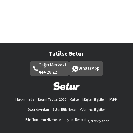
Tatilse Setur
Çağrı Merkezi
WhatsApp
444 28 22
Hakkımızda
Resmi Tatiller 2026
Kalite
Müşteri İlişkileri
KVKK
Setur Yayınları
Setur Etik İlkeler
Yatırımcı İlişkileri
Bilgi Toplumu Hizmetleri
İşlem Rehberi
Çerez Ayarları