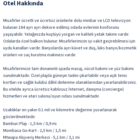
Otel Hakkında
Misafirler ücretli ve ücretsiz ürünlerle dolu minibar ve LCD televizyon
bulunan 164 ayrı ayrı dekore edilmiş odada evlerinin konforunu
yaşayabilir. Yatağınızda kuştüyü yorgan ve kaliteli yatak takımı vardır.
Odalarda özel balkon bulunur. Misafirlerimizin iyi vakit geçirebilmesi için
uydu kanalları vardır. Banyolarda ayrı küvet ve duş, lüks banyo/kozmetik
ürünleri ve saç kurutma makinesi vardır.
Misafirlerimize tam donanımlı spada masaj, vücut bakımı ve yüz bakımı
sunulmaktadır. Özel plajda güneşin tadını çıkartabilir veya açık tenis
kortları ve sağlık kulübü dâhil dinlenme olanaklarından yararlanabilirsiniz.
Bu otelde ayrıca ücretsiz kablosuz İnternet, danışma (concierge)
hizmetleri ve atari salonu/oyun odası sunulmaktadır.
Uzaklıklar en yakın 0.1 mil ve kilometre değerine yuvarlanarak
gösterilmektedir.
Bamburi Plajı - 1,5 km / 0,9 mi
Mombasa Go-Kart - 2,5 km / 1,5 mi
Mtwapa Alışveriş Merkezi - 5,1 km / 3,1 mi