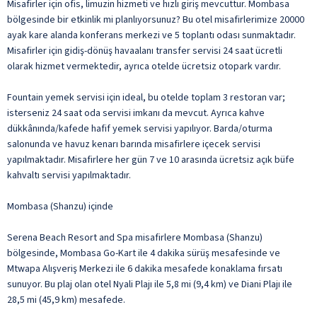
Misafirler için ofis, limuzin hizmeti ve hızlı giriş mevcuttur. Mombasa
bölgesinde bir etkinlik mi planlıyorsunuz? Bu otel misafirlerimize 20000
ayak kare alanda konferans merkezi ve 5 toplantı odası sunmaktadır.
Misafirler için gidiş-dönüş havaalanı transfer servisi 24 saat ücretli
olarak hizmet vermektedir, ayrıca otelde ücretsiz otopark vardır.
Fountain yemek servisi için ideal, bu otelde toplam 3 restoran var;
isterseniz 24 saat oda servisi imkanı da mevcut. Ayrıca kahve
dükkânında/kafede hafif yemek servisi yapılıyor. Barda/oturma
salonunda ve havuz kenarı barında misafirlere içecek servisi
yapılmaktadır. Misafirlere her gün 7 ve 10 arasında ücretsiz açık büfe
kahvaltı servisi yapılmaktadır.
Mombasa (Shanzu) içinde
Serena Beach Resort and Spa misafirlere Mombasa (Shanzu)
bölgesinde, Mombasa Go-Kart ile 4 dakika sürüş mesafesinde ve
Mtwapa Alışveriş Merkezi ile 6 dakika mesafede konaklama fırsatı
sunuyor. Bu plaj olan otel Nyali Plajı ile 5,8 mi (9,4 km) ve Diani Plajı ile
28,5 mi (45,9 km) mesafede.