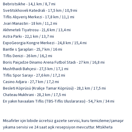
Bebristsikhe - 14,1 km / 8,7 mi
Svetitskhoveli Katedrali - 17,5 km / 10,9 mi
Tiflis Alışveriş Merkezi - 17,8 km / 11,1 mi
Jvari Manastırı - 18 km / 11,2 mi
Akhmeteli Tiyatrosu - 21,6 km / 13,4 mi
Astra Parkı - 22,1 km / 13,7 mi
ExpoGeorgia Kongre Merkezi - 24,8 km / 15,4 mi
Bantle s Şarapları - 25,7 km / 16 mi
Tiflis Denizi - 26 km / 16,2 mi
Boris Paiçadze Dinamo Arena Futbol Stadı - 27 km / 16,8 mi
Mushthaidi Bahçesi - 27,5 km / 17,1 mi
Tiflis Spor Sarayı - 27,6 km / 17,2 mi
Casino Adjara - 27,7 km / 17,2 mi
Besleti Köprüsü (Kraliçe Tamar Köprüsü) - 28,1 km / 17,5 mi
Chateau Mukhrani - 28,2 km / 17,5 mi
En yakın havaalanı Tiflis (TBS-Tiflis Uluslararası) - 54,7 km / 34 mi
Misafirler için lobide ücretsiz gazete servisi, kuru temizleme/çamaşır
yıkama servisi ve 24 saat açık resepsiyon mevcuttur. Mtskheta