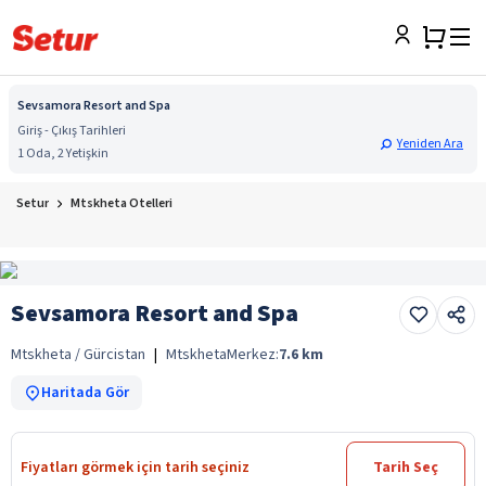
Sevsamora Resort and Spa
Giriş - Çıkış Tarihleri
Yeniden Ara
1 Oda, 2 Yetişkin
Setur
Mtskheta Otelleri
Sevsamora Resort and Spa
Mtskheta / Gürcistan
|
Mtskheta
Merkez:
7.6
km
Haritada Gör
Fiyatları görmek için tarih seçiniz
Tarih Seç