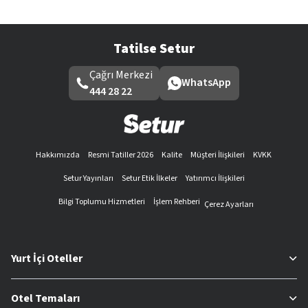
Tatilse Setur
Çağrı Merkezi
WhatsApp
444 28 22
Hakkımızda
Resmi Tatiller 2026
Kalite
Müşteri İlişkileri
KVKK
Setur Yayınları
Setur Etik İlkeler
Yatırımcı İlişkileri
Bilgi Toplumu Hizmetleri
İşlem Rehberi
Çerez Ayarları
Yurt İçi Oteller
Otel Temaları