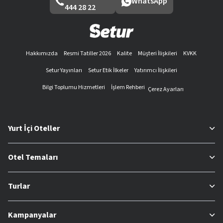
WhatsApp
444 28 22
Hakkımızda
Resmi Tatiller 2026
Kalite
Müşteri İlişkileri
KVKK
Setur Yayınları
Setur Etik İlkeler
Yatırımcı İlişkileri
Bilgi Toplumu Hizmetleri
İşlem Rehberi
Çerez Ayarları
Yurt İçi Oteller
Otel Temaları
Turlar
Kampanyalar