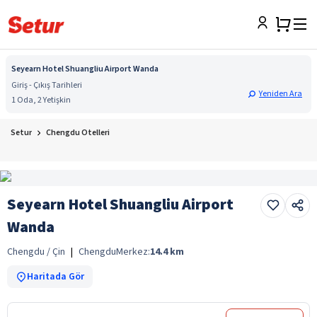
Seyearn Hotel Shuangliu Airport Wanda
Giriş - Çıkış Tarihleri
Yeniden Ara
1 Oda, 2 Yetişkin
Setur
Chengdu Otelleri
Seyearn Hotel Shuangliu Airport
Wanda
Chengdu / Çin
|
Chengdu
Merkez:
14.4
km
Haritada Gör