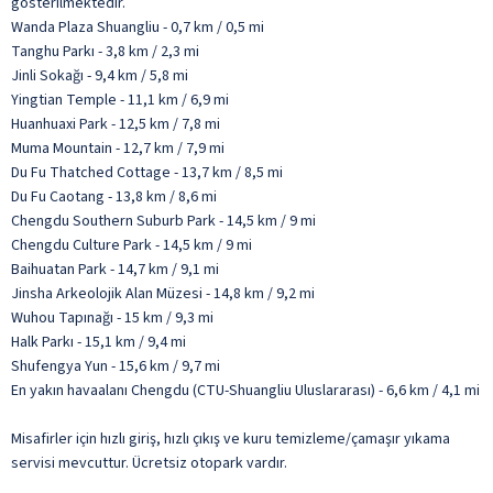
gösterilmektedir.
Wanda Plaza Shuangliu - 0,7 km / 0,5 mi
Tanghu Parkı - 3,8 km / 2,3 mi
Jinli Sokağı - 9,4 km / 5,8 mi
Yingtian Temple - 11,1 km / 6,9 mi
Huanhuaxi Park - 12,5 km / 7,8 mi
Muma Mountain - 12,7 km / 7,9 mi
Du Fu Thatched Cottage - 13,7 km / 8,5 mi
Du Fu Caotang - 13,8 km / 8,6 mi
Chengdu Southern Suburb Park - 14,5 km / 9 mi
Chengdu Culture Park - 14,5 km / 9 mi
Baihuatan Park - 14,7 km / 9,1 mi
Jinsha Arkeolojik Alan Müzesi - 14,8 km / 9,2 mi
Wuhou Tapınağı - 15 km / 9,3 mi
Halk Parkı - 15,1 km / 9,4 mi
Shufengya Yun - 15,6 km / 9,7 mi
En yakın havaalanı Chengdu (CTU-Shuangliu Uluslararası) - 6,6 km / 4,1 mi
Misafirler için hızlı giriş, hızlı çıkış ve kuru temizleme/çamaşır yıkama
servisi mevcuttur. Ücretsiz otopark vardır.