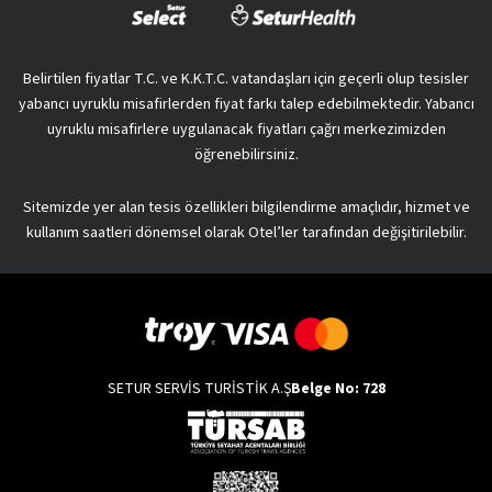
Belirtilen fiyatlar T.C. ve K.K.T.C. vatandaşları için geçerli olup tesisler
yabancı uyruklu misafirlerden fiyat farkı talep edebilmektedir. Yabancı
uyruklu misafirlere uygulanacak fiyatları çağrı merkezimizden
öğrenebilirsiniz.
Sitemizde yer alan tesis özellikleri bilgilendirme amaçlıdır, hizmet ve
kullanım saatleri dönemsel olarak Otel’ler tarafından değişitirilebilir.
SETUR SERVİS TURİSTİK A.Ş
Belge No: 728