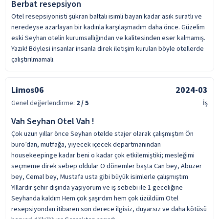
Berbat resepsiyon
Otel resepsiyonisti şükran baltalı isimli bayan kadar asık suratlı ve
neredeyse azarlayan bir kadınla karşılaşmadım daha önce. Güzelim
eski Seyhan otelin kurumsallığından ve kalitesinden eser kalmamış.
Yazık! Böylesi insanlar insanla direk iletişim kurulan böyle otellerde
çalıştırılmamalı.
Limos06
2024-03
Genel değerlendirme:
2
/ 5
İş
Vah Seyhan Otel Vah !
Çok uzun yıllar önce Seyhan otelde stajer olarak çalışmıştım Ön
büro’dan, mutfağa, yiyecek içecek departmanından
housekeepinge kadar beni o kadar çok etkilemiştiki; mesleğimi
seçmeme direk sebep oldular O dönemler başta Can bey, Abuzer
bey, Cemal bey, Mustafa usta gibi büyük isimlerle çalışmıştım
Yıllardır şehir dışında yaşıyorum ve iş sebebi ile 1 geceliğine
Seyhanda kaldım Hem çok şaşırdım hem çok üzüldüm Otel
resepsiyondan itibaren son derece ilgisiz, duyarsız ve daha kötüsü