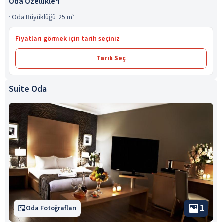
Oda Özellikleri
·
Oda Büyüklüğü: 25 m²
Fiyatları görmek için tarih seçiniz
Tarih Seç
Suite Oda
1
Oda Fotoğrafları