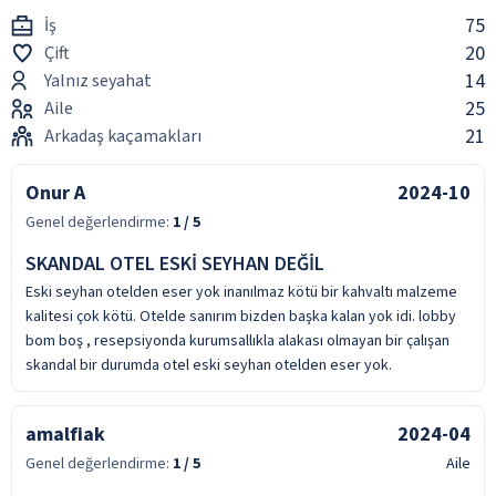
75
İş
20
Çift
14
Yalnız seyahat
25
Aile
21
Arkadaş kaçamakları
Onur A
2024-10
Genel değerlendirme:
1
/ 5
SKANDAL OTEL ESKİ SEYHAN DEĞİL
Eski seyhan otelden eser yok inanılmaz kötü bir kahvaltı malzeme
kalitesi çok kötü. Otelde sanırım bizden başka kalan yok idi. lobby
bom boş , resepsiyonda kurumsallıkla alakası olmayan bir çalışan
skandal bir durumda otel eski seyhan otelden eser yok.
amalfiak
2024-04
Genel değerlendirme:
1
/ 5
Aile