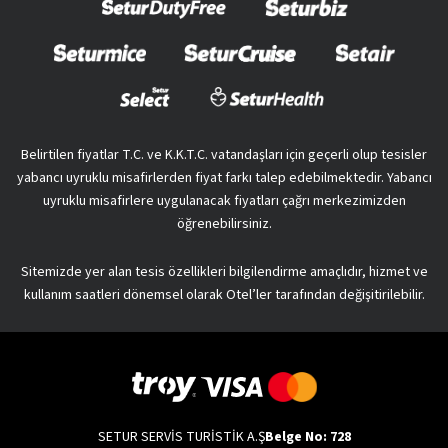
Belirtilen fiyatlar T.C. ve K.K.T.C. vatandaşları için geçerli olup tesisler
yabancı uyruklu misafirlerden fiyat farkı talep edebilmektedir. Yabancı
uyruklu misafirlere uygulanacak fiyatları çağrı merkezimizden
öğrenebilirsiniz.
Sitemizde yer alan tesis özellikleri bilgilendirme amaçlıdır, hizmet ve
kullanım saatleri dönemsel olarak Otel’ler tarafından değişitirilebilir.
SETUR SERVİS TURİSTİK A.Ş
Belge No: 728