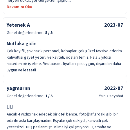
heryeri dökülüyor Gerçekten şaşırdı...
Devamını Oku
Yetenek A
2023-07
Genel değerlendirme:
5
/ 5
Mutlaka gidin
Çok keyifli, çok nazik personel, kebapları çok güzel tavsiye ederim.
Kahvaltısı gayet yeterli ve kaliteli, odaları temiz. Hala 5 yıldızı
hakeden bir işletme. Restaurant fiyatları çok uygun, dışarıdan daha
uygun ve lezzetli
yagmurnn
2022-07
Genel değerlendirme:
1
/ 5
Yalnız seyahat
👎🏻
Ancak 4 yıldızı hak edecek bir otel bence, fotoğraflardaki gibi bir
oda ile asla karşılaşmadım. Eşyalar çok eskiydi, kahvaltı çok
yetersizdi. Duş paslanmıştı. Klima iyi çalışmıyordu. Çarşafta ve