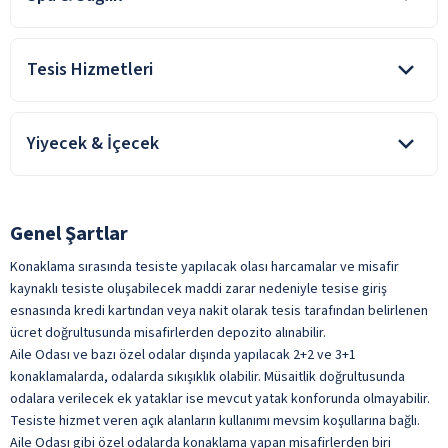
Covid-19 kapsamındaki genelge ve yasal düzenlemelere
göre, tesisin konsept dahilinde sunulan hizmetleri ve bazı
Tesis Hizmetleri
hizmet alanlarının kullanımı, konaklama süresince
kısıtlandırılmış, tamamen kaldırılmış ve/veya kapatılmış
Seyhan Hotel odalarına giriş 14:00 itibari ile gerçekleşir. Check –
olabilir.
out saati ise en geç 12:00’dir. Tesiste hizmet veren açık alan
Yiyecek & İçecek
Fitness Merkezi
kullanımları mevsim koşullarına bağlıdır.
Aile odaları ve bazı nitelikli odalar haricinde, Standar yapılı
Sauna
Covid-19 kapsamındaki genelge ve yasal düzenlemelere göre,
odalarda yapılacak 4 kişi ve üzeri konaklamalar, odalarda sıkışıklık
tesisin konsept dahilinde sunulan hizmetleri ve bazı hizmet
Türk Hamamı
yaratabilir ve verilen ek yataklar istenilen konforda olmayabilir.
alanlarının kullanımı, konaklama süresince kısıtlandırılmış,
ile belirtilen özellikler ücretlidir.
Genel Şartlar
tamamen kaldırılmış ve/veya kapatılmış olabilir.
24 Saat Resepsiyon Hizmeti
Konaklama sırasında tesiste yapılacak olası harcamalar ve misafir
Çamaşırhane
Oda Kahvaltı konaklamalarda; sabah kahvaltısı dışında, tesiste
kaynaklı tesiste oluşabilecek maddi zarar nedeniyle tesise giriş
alınan tüm yiyecek ve içecekler ücretlidir.
esnasında kredi kartından veya nakit olarak tesis tarafından belirlenen
Emanet Kasa
ücret doğrultusunda misafirlerden depozito alınabilir.
Açık Restoran
Genel Alan Wifi
Aile Odası ve bazı özel odalar dışında yapılacak 2+2 ve 3+1
konaklamalarda, odalarda sıkışıklık olabilir. Müsaitlik doğrultusunda
Kapalı Restoran
Günlük Temizlik Hizmeti
odalara verilecek ek yataklar ise mevcut yatak konforunda olmayabilir.
Şişeli İçecekler
Otopark
Tesiste hizmet veren açık alanların kullanımı mevsim koşullarına bağlı.
Taze Sıkılmış Meyve Suları
Aile Odası gibi özel odalarda konaklama yapan misafirlerden biri
Uyandırma Servisi