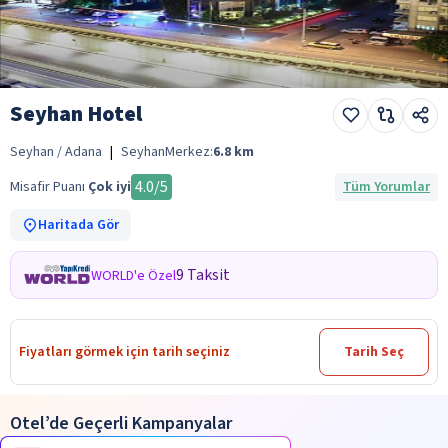
Seyhan Hotel
Seyhan / Adana
|
Seyhan
Merkez:
6.8
km
4.0
/5
Misafir Puanı
Çok iyi
Tüm Yorumlar
Haritada Gör
9 Taksit
WORLD'e Özel
Fiyatları görmek için tarih seçiniz
Tarih Seç
Otel’de Geçerli Kampanyalar