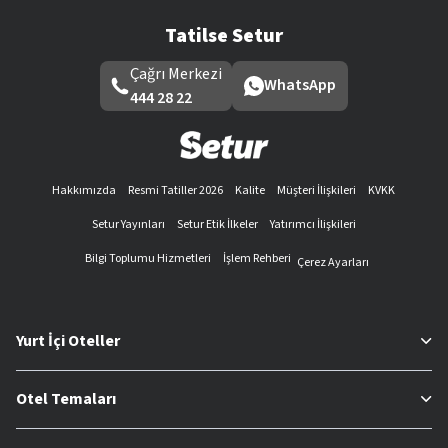
Tatilse Setur
Çağrı Merkezi
WhatsApp
444 28 22
Hakkımızda
Resmi Tatiller 2026
Kalite
Müşteri İlişkileri
KVKK
Setur Yayınları
Setur Etik İlkeler
Yatırımcı İlişkileri
Bilgi Toplumu Hizmetleri
İşlem Rehberi
Çerez Ayarları
Yurt İçi Oteller
Otel Temaları