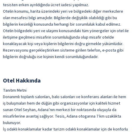
tesisten erken ayrıldığında ücret iadesi yapılmaz.
ile belirtilen özellikler ücretlidir.
Türk Kahvesi
Otelin konumu, harita üzerindeki yeri ve bölgedeki diğer merkezlere
Yabancı Alkollü İçecek
olan mesafesi bilgi amaçlıdır. Bilgilerde değişiklik olabildiği gibi bu
ile belirtilen özellikler ücretlidir.
bilgilerin kesinliği konusunda herhangi bir sorumluluk kabul edilmez.
Otelin bölgedeki yeri ve ulaşımı konusundaki tüm yönergeler için otel ile
iletişime geçilmesi misafirin sorumluluğunda olup misafir otelde
konaklayacak kişi veya kişilerin bilgilerini doğru girmekle yükümlüdür.
Rezervasyonu gerçekleştirirken sisteme girilen telefon, e-posta gibi
bilgilerin doğruluğu ise kişinin kendi sorumluluğundadır.
Otel Hakkında
Tanıtım Metni
Donanımlı toplantı salonları, balo salonları ve konferans alanları ile hem
iş buluşmaları hem de düğün gibi organizasyonlar için kaliteli hizmet
sunan Otel Seyhan, Adana’nın merkezi bir noktasında oluşuyla da
misafirlerine avantaj sağlıyor. Tesis, Adana otogarına 7 km uzaklıkta
bulunuyor.
İş odaklı konaklamalar kadar turizm odaklı konaklamalar için de konforlu