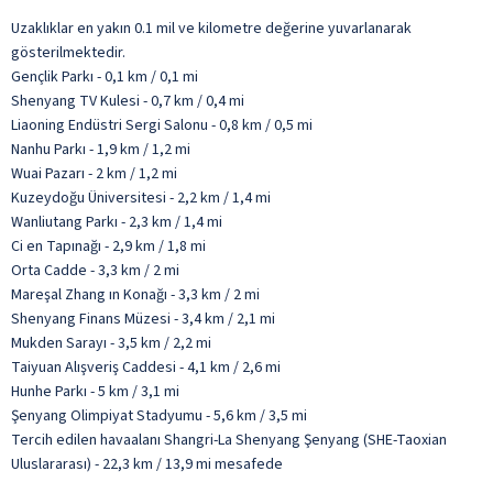
Uzaklıklar en yakın 0.1 mil ve kilometre değerine yuvarlanarak
gösterilmektedir.
Gençlik Parkı - 0,1 km / 0,1 mi
Shenyang TV Kulesi - 0,7 km / 0,4 mi
Liaoning Endüstri Sergi Salonu - 0,8 km / 0,5 mi
Nanhu Parkı - 1,9 km / 1,2 mi
Wuai Pazarı - 2 km / 1,2 mi
Kuzeydoğu Üniversitesi - 2,2 km / 1,4 mi
Wanliutang Parkı - 2,3 km / 1,4 mi
Ci en Tapınağı - 2,9 km / 1,8 mi
Orta Cadde - 3,3 km / 2 mi
Mareşal Zhang ın Konağı - 3,3 km / 2 mi
Shenyang Finans Müzesi - 3,4 km / 2,1 mi
Mukden Sarayı - 3,5 km / 2,2 mi
Taiyuan Alışveriş Caddesi - 4,1 km / 2,6 mi
Hunhe Parkı - 5 km / 3,1 mi
Şenyang Olimpiyat Stadyumu - 5,6 km / 3,5 mi
Tercih edilen havaalanı Shangri-La Shenyang Şenyang (SHE-Taoxian
Uluslararası) - 22,3 km / 13,9 mi mesafede