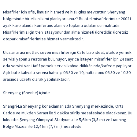
Misafirler için ofis, limuzin hizmeti ve hızlı çıkış mevcuttur. Shenyang
bölgesinde bir etkinlik mi planlıyorsunuz? Bu otel misafirlerimize 20021
ayak kare alanda konferans alanı ve toplantı odaları sunmaktadır.
Misafirlerimiz için tren istasyonundan alma hizmeti ücretlidir. ücretsiz
otopark misafirlerimize hizmet vermektedir.
Uluslar arası mutfak seven misafirler için Cafe Liao ideal; otelde yemek
servisi yapan 2 restoran bulunuyor, ayrıca isteyen misafirler için 24 saat
oda servisi var. Hafif yemek servisi kahve dükkânında/kafede yapılıyor.
Açık büfe kahvaltı servisi hafta içi 06.30 ve 10, hafta sonu 06.30 ve 10.30
arasında ücretli olarak yapılmaktadır.
Shenyang (Shenhe) içinde
Shangri-La Shenyang konaklamanızda Shenyang merkezinde, Orta
Cadde ve Mukden Sarayı ile 5 dakika sürüş mesafesinde olacaksınız. Bu
lüks otel Şenyang Olimpiyat Stadyumu ile 5,6 km (3,5 mi) ve Liaoning
Bölge Müzesi ile 12,4 km (7,7 mi) mesafede.