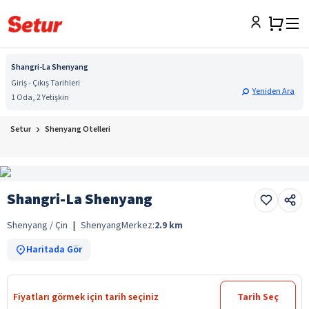
Shangri-La Shenyang
Giriş - Çıkış Tarihleri
Yeniden Ara
1 Oda, 2 Yetişkin
Setur
Shenyang Otelleri
Shangri-La Shenyang
Shenyang / Çin
|
Shenyang
Merkez:
2.9
km
Haritada Gör
Fiyatları görmek için tarih seçiniz
Tarih Seç