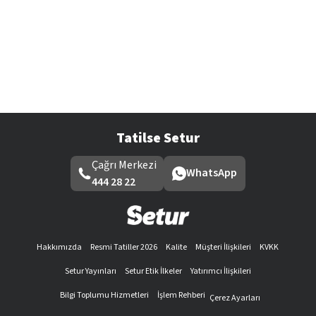
Tatilse Setur
Çağrı Merkezi
WhatsApp
444 28 22
Hakkımızda
Resmi Tatiller 2026
Kalite
Müşteri İlişkileri
KVKK
Setur Yayınları
Setur Etik İlkeler
Yatırımcı İlişkileri
Bilgi Toplumu Hizmetleri
İşlem Rehberi
Çerez Ayarları