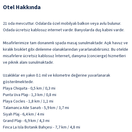
Otel Hakkında
21 oda mevcuttur. Odalarda özel mobilyalı balkon veya avlu bulunur.
Odada ücretsiz kablosuz internet vardır. Banyolarda duş kabini vardır.
Misafirlerimize tam donanımlı spada masaj sunulmaktadır. Açık havuz ve
kiralık bisiklet gibi dinlenme olanaklarından yararlanabilirsiniz. Bu otelde
misafirlere ücretsiz kablosuz İnternet, danışma (concierge) hizmetleri
ve piknik alanı sunulmaktadır.
Uzaklıklar en yakın 0.1 mil ve kilometre değerine yuvarlanarak
gösterilmektedir.
Playa Chiquita - 0,5 km / 0,3 mi
Punta Uva Plajı - 1,3 km / 0,8 mi
Playa Cocles - 1,8 km / 1,1 mi
Talamanca Aile Sanatı - 5,9 km / 3,7 mi
Siyah Plaj - 6,4 km / 4 mi
Grand Plajı - 6,9 km / 4,3 mi
Finca La Isla Botanik Bahçesi - 7,7 km / 4,8 mi