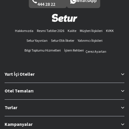
WhatsApp
444 28 22
Hakkımızda
Resmi Tatiller 2026
Kalite
Müşteri İlişkileri
KVKK
Setur Yayınları
Setur Etik İlkeler
Yatırımcı İlişkileri
Bilgi Toplumu Hizmetleri
İşlem Rehberi
Çerez Ayarları
Yurt İçi Oteller
Otel Temaları
Turlar
Kampanyalar