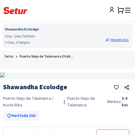
Shawandha Ecolodge
Giriş - Çıkış Tarihleri
Yeniden Ara
1 Oda, 2 Yetişkin
Setur
Puerto Viejo de Talamanca Otelleri
Shawandha Ecolodge
Puerto Viejo de Talamanca /
Puerto Viejo de
5.4
|
Merkez:
Kosta Rika
Talamanca
km
Haritada Gör