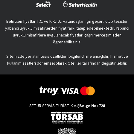
Belirtilen fiyatlar T.C. ve K.K.T.C. vatandaşları için geçerli olup tesisler
yabancı uyruklu misafirlerden fiyat farkı talep edebilmektedir. Yabancı
uyruklu misafirlere uygulanacak fiyatları çağrı merkezimizden
öğrenebilirsiniz.
Sitemizde yer alan tesis özellikleri bilgilendirme amaçlıdır, hizmet ve
kullanım saatleri dönemsel olarak Otel’ler tarafından değişitirilebilir.
SETUR SERVİS TURİSTİK A.Ş
Belge No: 728