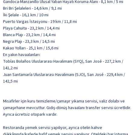
Gandoca-Manzanillo Ulusal Yaban Hayatı Koruma Alanı - 8,1 km / 5 mi
Bri Bri Şelaleleri - 14,6 km / 9,1 mi
İki Şelale - 16,1 km / 10 mi
Puerto Vargas İstasyonu - 19 km / 11,8 mi
Playa Cahuita - 23,2 km / 14,4 mi
Blanca Plajı - 23,2 km / 14,4 mi
Negra Plajı - 23,3 km / 14,5 mi
Kakao Yolları - 25,1 km / 15,6 mi
En yakın havaalanları:
Tobías Bolaños Uluslararası Havalimanı (SYQ), San José - 227,2 km /
141,2 mi
Juan Santamaría Uluslararası Havalimanı (SJO), San José - 229,4 km /
142,5 mi
Misafirler için kuru temizleme/çamaşır yıkama servisi, valiz dolabı ve
çamaşırhane mevcuttur. Gidiş-dönüş havaalanı transfer servisi ücretlidir.
Ayrıca ücretsiz otopark vardır.
Restoranda yemek servisi yapılıyor, ayrıca otelin kahve
dükkânında/kafede hafif yemek servisi yapılıyor. Oteldeki bar/oturma