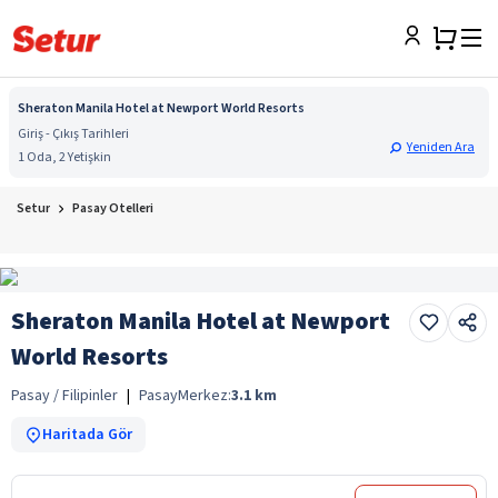
Sheraton Manila Hotel at Newport World Resorts
Giriş - Çıkış Tarihleri
Yeniden Ara
1 Oda, 2 Yetişkin
Setur
Pasay Otelleri
Sheraton Manila Hotel at Newport
World Resorts
Pasay / Filipinler
|
Pasay
Merkez:
3.1
km
Haritada Gör