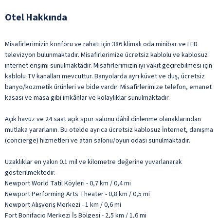
Otel Hakkında
Misafirlerimizin konforu ve rahatı için 386 klimalı oda minibar ve LED
televizyon bulunmaktadır. Misafirlerimize ücretsiz kablolu ve kablosuz
internet erişimi sunulmaktadır. Misafirlerimizin iyi vakit geçirebilmesi için
kablolu TV kanalları mevcuttur. Banyolarda ayrı küvet ve duş, ücretsiz
banyo/kozmetik ürünleri ve bide vardır. Misafirlerimize telefon, emanet
kasası ve masa gibi imkânlar ve kolaylıklar sunulmaktadır.
Açık havuz ve 24 saat açık spor salonu dâhil dinlenme olanaklarından
mutlaka yararlanın. Bu otelde ayrıca ücretsiz kablosuz İnternet, danışma
(concierge) hizmetleri ve atari salonu/oyun odası sunulmaktadır.
Uzaklıklar en yakın 0.1 mil ve kilometre değerine yuvarlanarak
gösterilmektedir.
Newport World Tatil Köyleri - 0,7 km / 0,4 mi
Newport Performing Arts Theater - 0,8 km / 0,5 mi
Newport Alışveriş Merkezi - 1 km / 0,6 mi
Fort Bonifacio Merkezi İş Bölgesi - 2,5 km / 1,6 mi