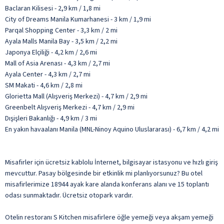
Baclaran Kilisesi - 2,9 km / 1,8 mi
City of Dreams Manila Kumarhanesi - 3 km / 1,9 mi
Parqal Shopping Center - 3,3 km / 2 mi
Ayala Malls Manila Bay - 3,5 km / 2,2 mi
Japonya Elçiliği - 4,2 km / 2,6 mi
Mall of Asia Arenası - 4,3 km / 2,7 mi
Ayala Center - 4,3 km / 2,7 mi
SM Makati - 4,6 km / 2,8 mi
Glorietta Mall (Alışveriş Merkezi) - 4,7 km / 2,9 mi
Greenbelt Alışveriş Merkezi - 4,7 km / 2,9 mi
Dışişleri Bakanlığı - 4,9 km / 3 mi
En yakın havaalanı Manila (MNL-Ninoy Aquino Uluslararası) - 6,7 km / 4,2 mi
Misafirler için ücretsiz kablolu İnternet, bilgisayar istasyonu ve hızlı giriş
mevcuttur. Pasay bölgesinde bir etkinlik mi planlıyorsunuz? Bu otel
misafirlerimize 18944 ayak kare alanda konferans alanı ve 15 toplantı
odası sunmaktadır. Ücretsiz otopark vardır.
Otelin restoranı S Kitchen misafirlere öğle yemeği veya akşam yemeği