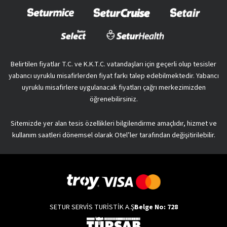
Belirtilen fiyatlar T.C. ve K.K.T.C. vatandaşları için geçerli olup tesisler
yabancı uyruklu misafirlerden fiyat farkı talep edebilmektedir. Yabancı
uyruklu misafirlere uygulanacak fiyatları çağrı merkezimizden
öğrenebilirsiniz.
Sitemizde yer alan tesis özellikleri bilgilendirme amaçlıdır, hizmet ve
kullanım saatleri dönemsel olarak Otel’ler tarafından değişitirilebilir.
SETUR SERVİS TURİSTİK A.Ş
Belge No: 728