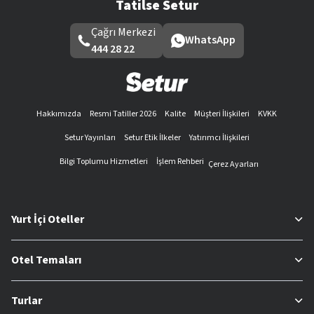
Tatilse Setur
Çağrı Merkezi
WhatsApp
444 28 22
Hakkımızda
Resmi Tatiller 2026
Kalite
Müşteri İlişkileri
KVKK
Setur Yayınları
Setur Etik İlkeler
Yatırımcı İlişkileri
Bilgi Toplumu Hizmetleri
İşlem Rehberi
Çerez Ayarları
Yurt İçi Oteller
Otel Temaları
Turlar