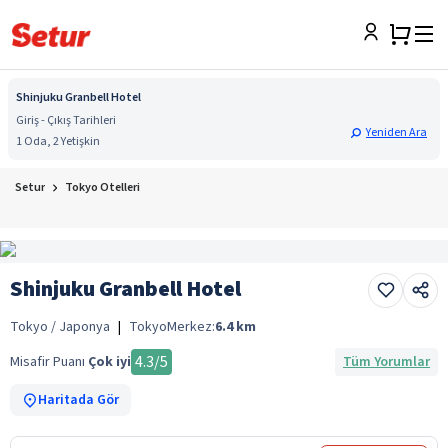
Shinjuku Granbell Hotel
Giriş - Çıkış Tarihleri
Yeniden Ara
1 Oda, 2 Yetişkin
Setur
Tokyo Otelleri
Shinjuku Granbell Hotel
Tokyo / Japonya
|
Tokyo
Merkez:
6.4
km
4.3
/5
Misafir Puanı
Çok iyi
Tüm Yorumlar
Haritada Gör