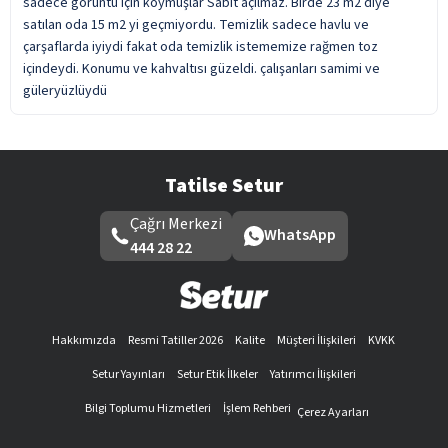
sadece görüntü için koymuşlar Sabit açılmaz. Birde 23 m2 diye
satılan oda 15 m2 yi geçmiyordu. Temizlik sadece havlu ve
çarşaflarda iyiydi fakat oda temizlik istememize rağmen toz
içindeydi. Konumu ve kahvaltısı güzeldi. çalışanları samimi ve
güleryüzlüydü
Tatilse Setur
Çağrı Merkezi
WhatsApp
444 28 22
Hakkımızda
Resmi Tatiller 2026
Kalite
Müşteri İlişkileri
KVKK
Setur Yayınları
Setur Etik İlkeler
Yatırımcı İlişkileri
Bilgi Toplumu Hizmetleri
İşlem Rehberi
Çerez Ayarları