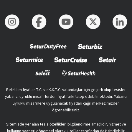
Belirtilen fiyatlar T.C. ve K.K.T.C. vatandaşları için geçerli olup tesisler
yabancı uyruklu misafirlerden fiyat farkı talep edebilmektedir. Yabancı
uyruklu misafirlere uygulanacak fiyatları çağrı merkezimizden
öğrenebilirsiniz.
Sitemizde yer alan tesis özellikleri bilgilendirme amaçlıdır, hizmet ve
kullanım saatleri dönemsel olarak Otel’ler tarafından değişitirilebilir.