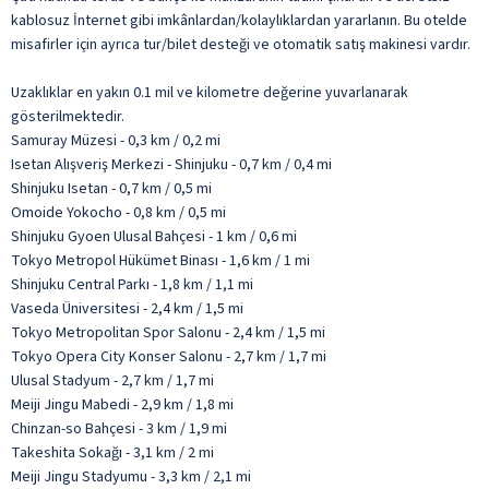
kablosuz İnternet gibi imkânlardan/kolaylıklardan yararlanın. Bu otelde
misafirler için ayrıca tur/bilet desteği ve otomatik satış makinesi vardır.
Uzaklıklar en yakın 0.1 mil ve kilometre değerine yuvarlanarak
gösterilmektedir.
Samuray Müzesi - 0,3 km / 0,2 mi
Isetan Alışveriş Merkezi - Shinjuku - 0,7 km / 0,4 mi
Shinjuku Isetan - 0,7 km / 0,5 mi
Omoide Yokocho - 0,8 km / 0,5 mi
Shinjuku Gyoen Ulusal Bahçesi - 1 km / 0,6 mi
Tokyo Metropol Hükümet Binası - 1,6 km / 1 mi
Shinjuku Central Parkı - 1,8 km / 1,1 mi
Vaseda Üniversitesi - 2,4 km / 1,5 mi
Tokyo Metropolitan Spor Salonu - 2,4 km / 1,5 mi
Tokyo Opera City Konser Salonu - 2,7 km / 1,7 mi
Ulusal Stadyum - 2,7 km / 1,7 mi
Meiji Jingu Mabedi - 2,9 km / 1,8 mi
Chinzan-so Bahçesi - 3 km / 1,9 mi
Takeshita Sokağı - 3,1 km / 2 mi
Meiji Jingu Stadyumu - 3,3 km / 2,1 mi