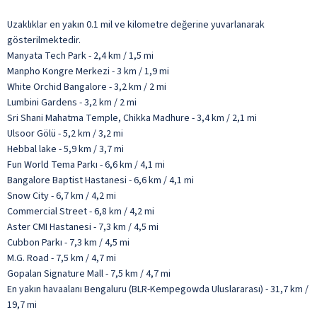
Uzaklıklar en yakın 0.1 mil ve kilometre değerine yuvarlanarak
gösterilmektedir.
Manyata Tech Park - 2,4 km / 1,5 mi
Manpho Kongre Merkezi - 3 km / 1,9 mi
White Orchid Bangalore - 3,2 km / 2 mi
Lumbini Gardens - 3,2 km / 2 mi
Sri Shani Mahatma Temple, Chikka Madhure - 3,4 km / 2,1 mi
Ulsoor Gölü - 5,2 km / 3,2 mi
Hebbal lake - 5,9 km / 3,7 mi
Fun World Tema Parkı - 6,6 km / 4,1 mi
Bangalore Baptist Hastanesi - 6,6 km / 4,1 mi
Snow City - 6,7 km / 4,2 mi
Commercial Street - 6,8 km / 4,2 mi
Aster CMI Hastanesi - 7,3 km / 4,5 mi
Cubbon Parkı - 7,3 km / 4,5 mi
M.G. Road - 7,5 km / 4,7 mi
Gopalan Signature Mall - 7,5 km / 4,7 mi
En yakın havaalanı Bengaluru (BLR-Kempegowda Uluslararası) - 31,7 km /
19,7 mi