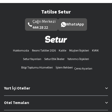
Tatilse Setur
Çağrı Merkezi
WhatsApp
444 28 22
Hakkımızda
Resmi Tatiller 2026
Kalite
Müşteri İlişkileri
KVKK
Setur Yayınları
Setur Etik İlkeler
Yatırımcı İlişkileri
Bilgi Toplumu Hizmetleri
İşlem Rehberi
Çerez Ayarları
Yurt İçi Oteller
Otel Temaları