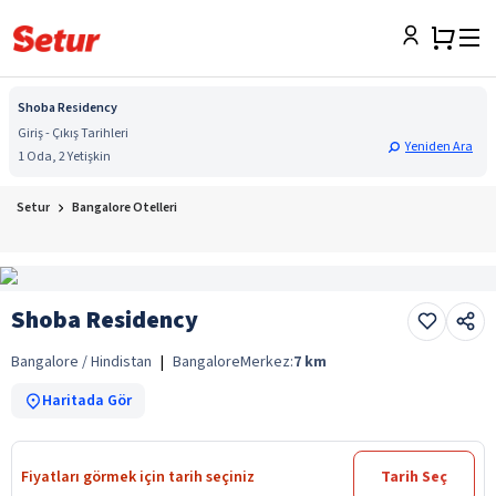
Shoba Residency
Giriş - Çıkış Tarihleri
Yeniden Ara
1 Oda, 2 Yetişkin
Setur
Bangalore Otelleri
Shoba Residency
Bangalore / Hindistan
|
Bangalore
Merkez:
7
km
Haritada Gör
Fiyatları görmek için tarih seçiniz
Tarih Seç