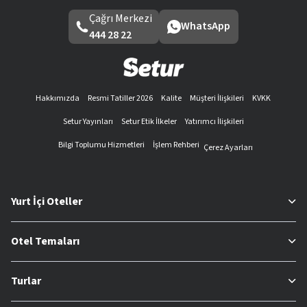
Çağrı Merkezi
WhatsApp
444 28 22
Hakkımızda
Resmi Tatiller 2026
Kalite
Müşteri İlişkileri
KVKK
Setur Yayınları
Setur Etik İlkeler
Yatırımcı İlişkileri
Bilgi Toplumu Hizmetleri
İşlem Rehberi
Çerez Ayarları
Yurt İçi Oteller
Otel Temaları
Turlar