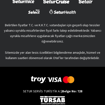
Belirtilen fiyatlar T.C. ve K.K.T.C. vatandaşları için geçerli olup tesisler
yabancı uyruklu misafirlerden fiyat farkı talep edebilmektedir. Yabancı
uyruklu misafirlere uygulanacak fiyatları çağrı merkezimizden
öğrenebilirsiniz.
Sitemizde yer alan tesis özellikleri bilgilendirme amaçlıdır, hizmet ve
kullanım saatleri dönemsel olarak Otel’ler tarafından değişitirilebilir.
SETUR SERVİS TURİSTİK A.Ş
Belge No: 728