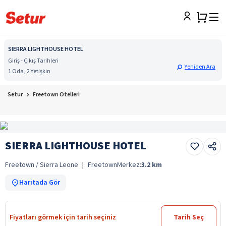
SIERRA LIGHTHOUSE HOTEL
Giriş - Çıkış Tarihleri
Yeniden Ara
1 Oda, 2 Yetişkin
Setur
Freetown Otelleri
SIERRA LIGHTHOUSE HOTEL
Freetown / Sierra Leone
|
Freetown
Merkez:
3.2
km
Haritada Gör
Fiyatları görmek için tarih seçiniz
Tarih Seç