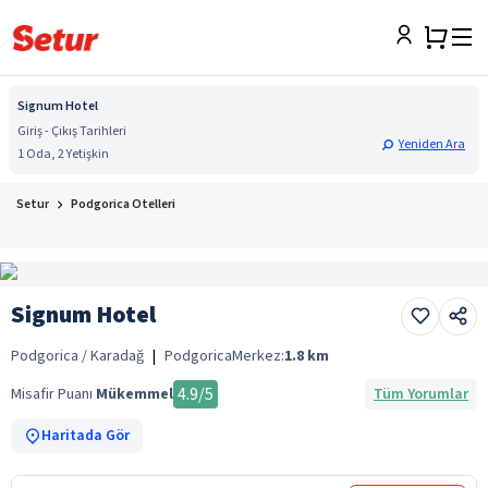
Signum Hotel
Giriş - Çıkış Tarihleri
Yeniden Ara
1 Oda, 2 Yetişkin
Setur
Podgorica Otelleri
Signum Hotel
Podgorica / Karadağ
|
Podgorica
Merkez:
1.8
km
4.9
/5
Misafir Puanı
Mükemmel
Tüm Yorumlar
Haritada Gör