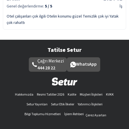
Genel değerlendirme:
5
/ 5
İş
Otel çalışanları çok ilgili Otelin konumu güzel Temizlik çok iyi Yatak
çok rahattı
Tatilse Setur
Çağrı Merkezi
WhatsApp
444 28 22
Hakkımızda
Resmi Tatiller 2026
Kalite
Müşteri İlişkileri
KVKK
Setur Yayınları
Setur Etik İlkeler
Yatırımcı İlişkileri
Bilgi Toplumu Hizmetleri
İşlem Rehberi
Çerez Ayarları