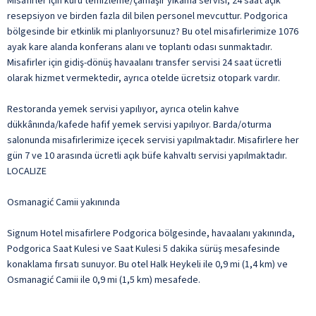
Misafirler için kuru temizleme/çamaşır yıkama servisi, 24 saat açık
resepsiyon ve birden fazla dil bilen personel mevcuttur. Podgorica
bölgesinde bir etkinlik mi planlıyorsunuz? Bu otel misafirlerimize 1076
ayak kare alanda konferans alanı ve toplantı odası sunmaktadır.
Misafirler için gidiş-dönüş havaalanı transfer servisi 24 saat ücretli
olarak hizmet vermektedir, ayrıca otelde ücretsiz otopark vardır.
Restoranda yemek servisi yapılıyor, ayrıca otelin kahve
dükkânında/kafede hafif yemek servisi yapılıyor. Barda/oturma
salonunda misafirlerimize içecek servisi yapılmaktadır. Misafirlere her
gün 7 ve 10 arasında ücretli açık büfe kahvaltı servisi yapılmaktadır.
LOCALIZE
Osmanagić Camii yakınında
Signum Hotel misafirlere Podgorica bölgesinde, havaalanı yakınında,
Podgorica Saat Kulesi ve Saat Kulesi 5 dakika sürüş mesafesinde
konaklama fırsatı sunuyor. Bu otel Halk Heykeli ile 0,9 mi (1,4 km) ve
Osmanagić Camii ile 0,9 mi (1,5 km) mesafede.