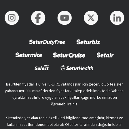
Belirtilen fiyatlar T.C. ve K.K.T.C. vatandaşları için geçerli olup tesisler
yabancı uyruklu misafirlerden fiyat farkı talep edebilmektedir. Yabancı
uyruklu misafirlere uygulanacak fiyatları çağrı merkezimizden
öğrenebilirsiniz.
Sitemizde yer alan tesis özellikleri bilgilendirme amaçlıdır, hizmet ve
kullanım saatleri dönemsel olarak Otel’ler tarafından değişitirilebilir.