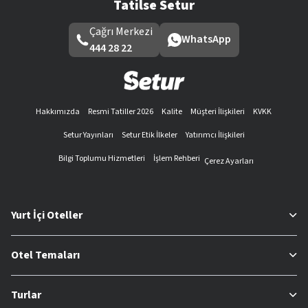
Tatilse Setur
Çağrı Merkezi
WhatsApp
444 28 22
Hakkımızda
Resmi Tatiller 2026
Kalite
Müşteri İlişkileri
KVKK
Setur Yayınları
Setur Etik İlkeler
Yatırımcı İlişkileri
Bilgi Toplumu Hizmetleri
İşlem Rehberi
Çerez Ayarları
Yurt İçi Oteller
Otel Temaları
Turlar