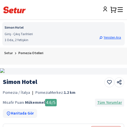
Simon Hotel
Giriş - Çıkış Tarihleri
Yeniden Ara
1 Oda, 2 Yetişkin
Setur
Pomezia Otelleri
Simon Hotel
Pomezia / İtalya
|
Pomezia
Merkez:
1.2
km
4.6
/5
Misafir Puanı
Mükemmel
Tüm Yorumlar
Haritada Gör