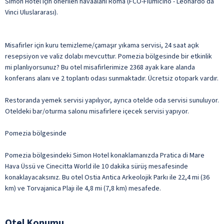
Simon Hotel için önerilen havaalanı Roma (FCO-Fiumicino - Leonardo da
Vinci Uluslararası).
Misafirler için kuru temizleme/çamaşır yıkama servisi, 24 saat açık
resepsiyon ve valiz dolabı mevcuttur. Pomezia bölgesinde bir etkinlik
mi planlıyorsunuz? Bu otel misafirlerimize 2368 ayak kare alanda
konferans alanı ve 2 toplantı odası sunmaktadır. Ücretsiz otopark vardır.
Restoranda yemek servisi yapılıyor, ayrıca otelde oda servisi sunuluyor.
Oteldeki bar/oturma salonu misafirlere içecek servisi yapıyor.
Pomezia bölgesinde
Pomezia bölgesindeki Simon Hotel konaklamanızda Pratica di Mare
Hava Üssü ve Cinecitta World ile 10 dakika sürüş mesafesinde
konaklayacaksınız. Bu otel Ostia Antica Arkeolojik Parkı ile 22,4 mi (36
km) ve Torvajanica Plajı ile 4,8 mi (7,8 km) mesafede.
Otel Konumu