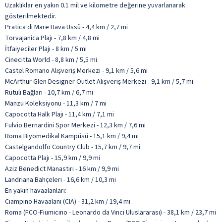
Uzaklıklar en yakın 0.1 mil ve kilometre değerine yuvarlanarak
gösterilmektedir.
Pratica di Mare Hava Üssü - 4,4 km / 2,7 mi
Torvajanica Plajı - 7,8 km / 4,8 mi
İtfaiyeciler Plajı - 8 km / 5 mi
Cinecitta World - 8,8 km / 5,5 mi
Castel Romano Alışveriş Merkezi - 9,1 km / 5,6 mi
McArthur Glen Designer Outlet Alışveriş Merkezi - 9,1 km / 5,7 mi
Rutuli Bağları - 10,7 km / 6,7 mi
Manzu Koleksiyonu - 11,3 km / 7 mi
Capocotta Halk Plajı - 11,4 km / 7,1 mi
Fulvio Bernardini Spor Merkezi - 12,3 km / 7,6 mi
Roma Biyomedikal Kampüsü - 15,1 km / 9,4 mi
Castelgandolfo Country Club - 15,7 km / 9,7 mi
Capocotta Plajı - 15,9 km / 9,9 mi
Aziz Benedict Manastırı - 16 km / 9,9 mi
Landriana Bahçeleri - 16,6 km / 10,3 mi
En yakın havaalanları:
Ciampino Havaalanı (CIA) - 31,2 km / 19,4 mi
Roma (FCO-Fiumicino - Leonardo da Vinci Uluslararası) - 38,1 km / 23,7 mi