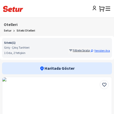
Otelleri
Setur
Siteki Otelleri
Siteki
(
1
)
Giriş - Çıkış Tarihleri
Filtrele Sırala
Yeniden Ara
1 Oda, 2 Yetişkin
Haritada Göster