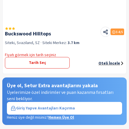
3.4
/5
Buckswood Hilltops
Siteki, Svaziland, SZ
· Siteki
Merkez:
3.7 km
Fiyatı görmek için tarih seçiniz
Tarih Seç
Oteli İncele
Üye ol, Setur Extra avantajlarını yakala
Üyelerimize özel indirimler ve puan kazanma fırsatları
seni bekliyor.
Giriş Yap
ve Avantajları Kaçırma
Henüz üye değil misiniz?
Hemen Üye Ol