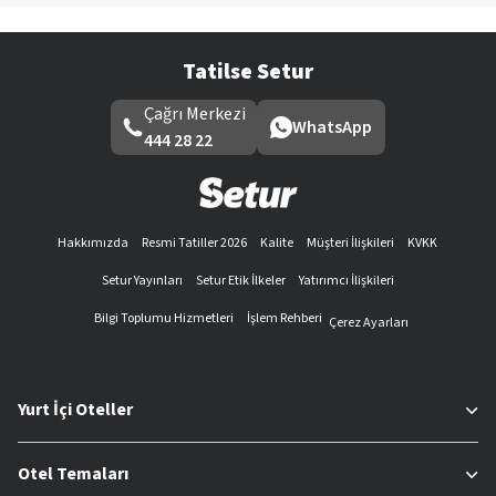
Tatilse Setur
Çağrı Merkezi
WhatsApp
444 28 22
Hakkımızda
Resmi Tatiller 2026
Kalite
Müşteri İlişkileri
KVKK
Setur Yayınları
Setur Etik İlkeler
Yatırımcı İlişkileri
Bilgi Toplumu Hizmetleri
İşlem Rehberi
Çerez Ayarları
Yurt İçi Oteller
Otel Temaları