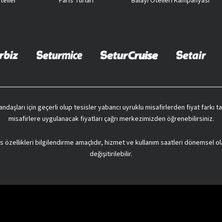
teller
Paris Turları
Balayı Otelleri Kampanyası
vatandaşları için geçerli olup tesisler yabancı uyruklu misafirlerden fiyat farkı
misafirlere uygulanacak fiyatları çağrı merkezimizden öğrenebilirsiniz.
s özellikleri bilgilendirme amaçlıdır, hizmet ve kullanım saatleri dönemsel ol
değişitirilebilir.