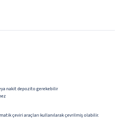
eya nakit depozito gerekebilir
mez
tik çeviri araçları kullanılarak çevrilmiş olabilir.