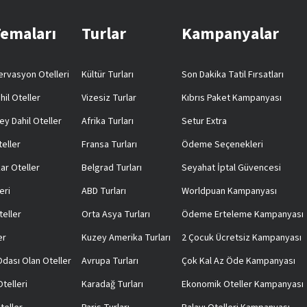
Temaları
Turlar
Kampanyalar
rvasyon Otelleri
Kültür Turları
Son Dakika Tatil Fırsatları
hil Oteller
Vizesiz Turlar
Kıbrıs Paket Kampanyası
ey Dahil Oteller
Afrika Turları
Setur Extra
teller
Fransa Turları
Ödeme Seçenekleri
ar Oteller
Belgrad Turları
Seyahat İptal Güvencesi
eri
ABD Turları
Worldpuan Kampanyası
teller
Orta Asya Turları
Ödeme Erteleme Kampanyası
er
Kuzey Amerika Turları
2 Çocuk Ücretsiz Kampanyası
 Odası Olan Oteller
Avrupa Turları
Çok Kal Az Öde Kampanyası
telleri
Karadağ Turları
Ekonomik Oteller Kampanyası