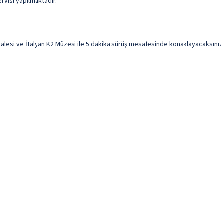
ervisi yapılmaktadır.
si ve İtalyan K2 Müzesi ile 5 dakika sürüş mesafesinde konaklayacaksınız. Bu