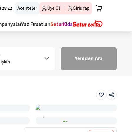
 28 22
Acenteler
Üye Ol
Giriş Yap
mpanyalar
Yaz Fırsatları
SeturKids
ı
Yeniden Ara
tişkin
Haritada Gör