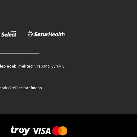
 talep edebilmektedir. Yabancı uyruklu
arak Otel’ler tarafından