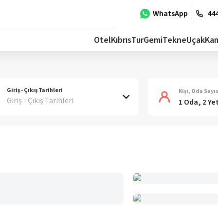
WhatsApp
444
Otel
Kıbrıs
Tur
Gemi
Tekne
Uçak
Ka
Giriş - Çıkış Tarihleri
Kişi, Oda Sayıs
Giriş - Çıkış Tarihleri
1 Oda, 2 Ye