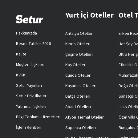
Yurt İçi Oteller
Otel 
Hakkımızda
Antalya Otelleri
Erken Reze
Resmi Tatiller 2026
Kıbrıs Otelleri
Her Şey Da
Kalite
Çeşme Otelleri
Ultra Her Ş
Müşteri İlişkileri
Kaş Otelleri
Etkinlikli O
KVKK
Cunda Otelleri
Muhafazak
Setur Yayınları
Kuşadası Otelleri
Doğa Otell
Setur Etik İlkeler
Datça Otelleri
Sanatçılı O
Yatırımcı İlişkileri
Abant Otelleri
Lüks Otell
Bilgi Toplumu Hizmetleri
Afyon Termal Oteller
Özel Villa
İşlem Rehberi
Sapanca Otelleri
Bungalov O