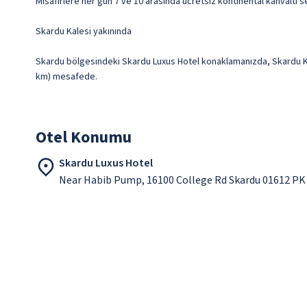
Misafirlere her gün 7 ve 10 arasında ücretsiz kontinental kahvaltı s
Skardu Kalesi yakınında
Skardu bölgesindeki Skardu Luxus Hotel konaklamanızda, Skardu Kale
km) mesafede.
Otel Konumu
Skardu Luxus Hotel
Near Habib Pump, 16100 College Rd Skardu 01612 PK