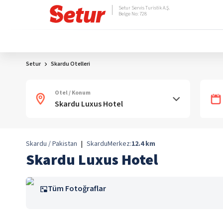
Setur Servis Turistik A.Ş.
Belge No: 728
Setur
Skardu Otelleri
Otel / Konum
Skardu / Pakistan
|
Skardu
Merkez:
12.4
km
Skardu Luxus Hotel
Tüm Fotoğraflar