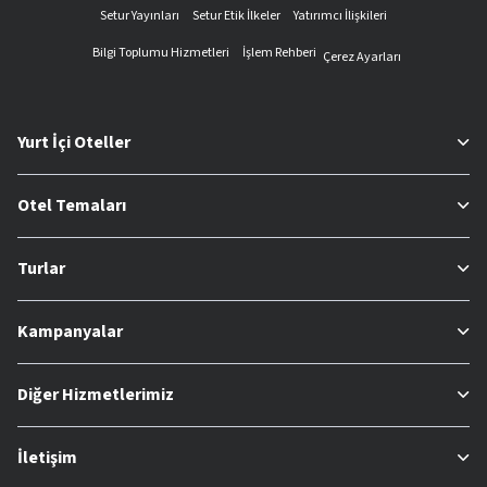
Setur Yayınları
Setur Etik İlkeler
Yatırımcı İlişkileri
Bilgi Toplumu Hizmetleri
İşlem Rehberi
Çerez Ayarları
Yurt İçi Oteller
Otel Temaları
Turlar
Kampanyalar
Diğer Hizmetlerimiz
İletişim