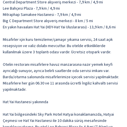
Central Department Store alışveriş merkezi - 7,9 km / 4,9 mi
Lee Bahçesi Plaza - 7,9 km / 4,9 mi
Mitraphap Samakee Hastanesi - 7,9 km / 4,9 mi
Big C Department Store alışveriş merkezi - 8 km / 5 mi
En yakın havaalanı Hat Yai (HDY-Hat Yai Uluslararası) - 13,9 km / 8,6 mi
Misafirler için kuru temizleme/çamaşır yıkama servisi, 24 saat açık
resepsiyon ve valiz dolabı mevcuttur. Bu otelde etkinliklerde
kullanılmak üzere 3 toplantı odası vardır. Ücretsiz otopark vardır.
Otelin restoranı misafirlere havuz manzarasına nazır yemek keyfi
ayrıcalığı sunuyor, ayrıca belirli saatlerde oda servisi imkanı var.
Barda/oturma salonunda misafirlerimize içecek servisi yapılmaktadır.
Misafirlere her gün 06.30 ve 11 arasında ücretli İngiliz kahvaltı servisi
yapılmaktadır.
Hat Yai Hastanesi yakınında
Hat Yai bölgesindeki Sky Park Hotel Hatyai konaklamanızda, Hatyai
Çeşmesi ve Hat Yai Hastanesi ile 10 dakika sürüş mesafesinde
konaklayacaksınız. Bu otel Lee Bahçesi Plaza ile 4,9 mi (7,9 km) ve