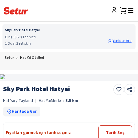
Sky Park Hotel Hatyai
Giriş - Çıkış Tarihleri
Yeniden Ara
1 Oda, 2 Yetişkin
Setur
Hat Yai Otelleri
Sky Park Hotel Hatyai
Hat Yai / Tayland
|
Hat Yai
Merkez:
3.5
km
Haritada Gör
Fiyatları görmek için tarih seçiniz
Tarih Seç