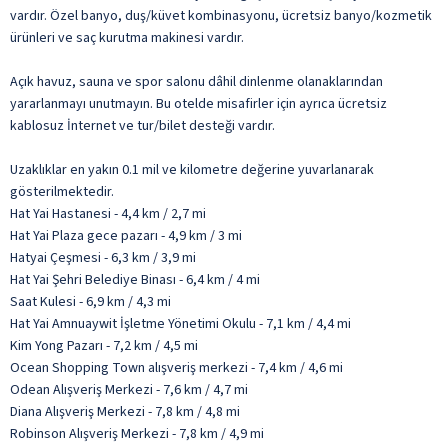
vardır. Özel banyo, duş/küvet kombinasyonu, ücretsiz banyo/kozmetik
ürünleri ve saç kurutma makinesi vardır.
Açık havuz, sauna ve spor salonu dâhil dinlenme olanaklarından
yararlanmayı unutmayın. Bu otelde misafirler için ayrıca ücretsiz
kablosuz İnternet ve tur/bilet desteği vardır.
Uzaklıklar en yakın 0.1 mil ve kilometre değerine yuvarlanarak
gösterilmektedir.
Hat Yai Hastanesi - 4,4 km / 2,7 mi
Hat Yai Plaza gece pazarı - 4,9 km / 3 mi
Hatyai Çeşmesi - 6,3 km / 3,9 mi
Hat Yai Şehri Belediye Binası - 6,4 km / 4 mi
Saat Kulesi - 6,9 km / 4,3 mi
Hat Yai Amnuaywit İşletme Yönetimi Okulu - 7,1 km / 4,4 mi
Kim Yong Pazarı - 7,2 km / 4,5 mi
Ocean Shopping Town alışveriş merkezi - 7,4 km / 4,6 mi
Odean Alışveriş Merkezi - 7,6 km / 4,7 mi
Diana Alışveriş Merkezi - 7,8 km / 4,8 mi
Robinson Alışveriş Merkezi - 7,8 km / 4,9 mi