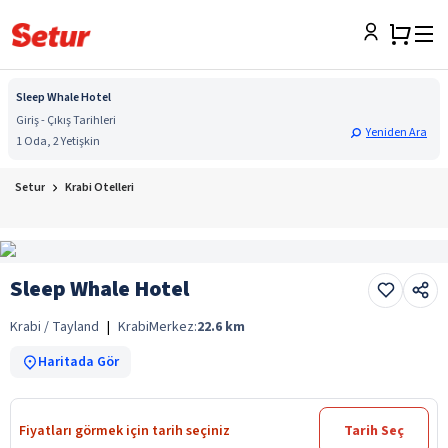
Sleep Whale Hotel
Giriş - Çıkış Tarihleri
Yeniden Ara
1 Oda, 2 Yetişkin
Setur
Krabi Otelleri
Sleep Whale Hotel
Krabi / Tayland
|
Krabi
Merkez:
22.6
km
Haritada Gör
Fiyatları görmek için tarih seçiniz
Tarih Seç