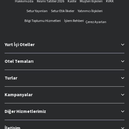
Hakkımızda
Resmi Tatiller 2026
Kalite
Müşteri İlişkileri
KVKK
Setur Yayınları
Setur Etik İlkeler
Yatırımcı İlişkileri
Bilgi Toplumu Hizmetleri
İşlem Rehberi
Çerez Ayarları
Yurt İçi Oteller
Otel Temaları
Turlar
Kampanyalar
Diğer Hizmetlerimiz
İletişim