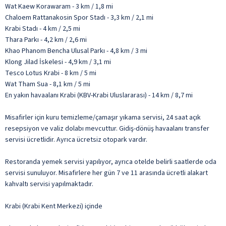
Wat Kaew Korawaram - 3 km / 1,8 mi
Chaloem Rattanakosin Spor Stadı - 3,3 km / 2,1 mi
Krabi Stadı - 4 km / 2,5 mi
Thara Parkı - 4,2 km / 2,6 mi
Khao Phanom Bencha Ulusal Parkı - 4,8 km / 3 mi
Klong Jilad İskelesi - 4,9 km / 3,1 mi
Tesco Lotus Krabi - 8 km / 5 mi
Wat Tham Sua - 8,1 km / 5 mi
En yakın havaalanı Krabi (KBV-Krabi Uluslararası) - 14 km / 8,7 mi
Misafirler için kuru temizleme/çamaşır yıkama servisi, 24 saat açık
resepsiyon ve valiz dolabı mevcuttur. Gidiş-dönüş havaalanı transfer
servisi ücretlidir. Ayrıca ücretsiz otopark vardır.
Restoranda yemek servisi yapılıyor, ayrıca otelde belirli saatlerde oda
servisi sunuluyor. Misafirlere her gün 7 ve 11 arasında ücretli alakart
kahvaltı servisi yapılmaktadır.
Krabi (Krabi Kent Merkezi) içinde