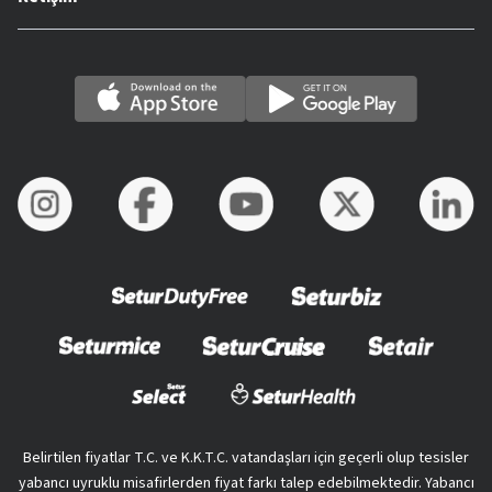
Belirtilen fiyatlar T.C. ve K.K.T.C. vatandaşları için geçerli olup tesisler
yabancı uyruklu misafirlerden fiyat farkı talep edebilmektedir. Yabancı