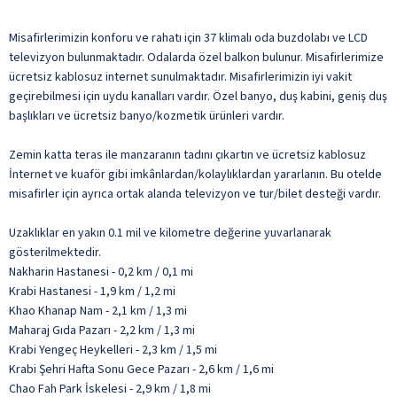
Misafirlerimizin konforu ve rahatı için 37 klimalı oda buzdolabı ve LCD
televizyon bulunmaktadır. Odalarda özel balkon bulunur. Misafirlerimize
ücretsiz kablosuz internet sunulmaktadır. Misafirlerimizin iyi vakit
geçirebilmesi için uydu kanalları vardır. Özel banyo, duş kabini, geniş duş
başlıkları ve ücretsiz banyo/kozmetik ürünleri vardır.
Zemin katta teras ile manzaranın tadını çıkartın ve ücretsiz kablosuz
İnternet ve kuaför gibi imkânlardan/kolaylıklardan yararlanın. Bu otelde
misafirler için ayrıca ortak alanda televizyon ve tur/bilet desteği vardır.
Uzaklıklar en yakın 0.1 mil ve kilometre değerine yuvarlanarak
gösterilmektedir.
Nakharin Hastanesi - 0,2 km / 0,1 mi
Krabi Hastanesi - 1,9 km / 1,2 mi
Khao Khanap Nam - 2,1 km / 1,3 mi
Maharaj Gıda Pazarı - 2,2 km / 1,3 mi
Krabi Yengeç Heykelleri - 2,3 km / 1,5 mi
Krabi Şehri Hafta Sonu Gece Pazarı - 2,6 km / 1,6 mi
Chao Fah Park İskelesi - 2,9 km / 1,8 mi