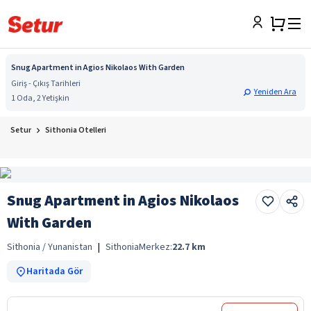
Snug Apartment in Agios Nikolaos With Garden
Giriş - Çıkış Tarihleri
Yeniden Ara
1 Oda, 2 Yetişkin
Setur
Sithonia Otelleri
Snug Apartment in Agios Nikolaos
With Garden
Sithonia / Yunanistan
|
Sithonia
Merkez:
22.7
km
Haritada Gör