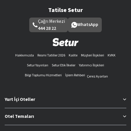
Tatilse Setur
Çağrı Merkezi
WhatsApp
444 28 22
Hakkımızda
Resmi Tatiller 2026
Kalite
Müşteri İlişkileri
KVKK
Setur Yayınları
Setur Etik İlkeler
Yatırımcı İlişkileri
Bilgi Toplumu Hizmetleri
İşlem Rehberi
Çerez Ayarları
Yurt İçi Oteller
Otel Temaları