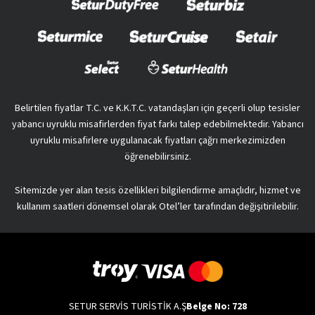
Belirtilen fiyatlar T.C. ve K.K.T.C. vatandaşları için geçerli olup tesisler
yabancı uyruklu misafirlerden fiyat farkı talep edebilmektedir. Yabancı
uyruklu misafirlere uygulanacak fiyatları çağrı merkezimizden
öğrenebilirsiniz.
Sitemizde yer alan tesis özellikleri bilgilendirme amaçlıdır, hizmet ve
kullanım saatleri dönemsel olarak Otel’ler tarafından değişitirilebilir.
SETUR SERVİS TURİSTİK A.Ş
Belge No: 728