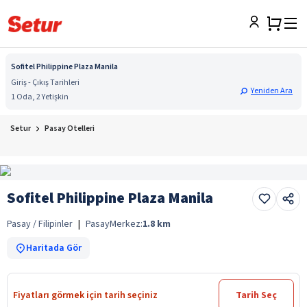
Sofitel Philippine Plaza Manila
Giriş - Çıkış Tarihleri
Yeniden Ara
1 Oda, 2 Yetişkin
Setur
Pasay Otelleri
Sofitel Philippine Plaza Manila
Pasay / Filipinler
|
Pasay
Merkez:
1.8
km
Haritada Gör
Fiyatları görmek için tarih seçiniz
Tarih Seç