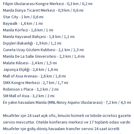
Filipin Uluslararası Kongre Merkezi - 0,3 km / 0,2 mi
Manila Dünya Ticaret Merkezi - 0,9 km / 0,6 mi
Star City - 1 km / 0,6 mi
Baywalk - 1,6 km / 1 mi
Manila Körfezi - 1,6 km / 1 mi
Manila Hayvanat Bahçesi - 1,8 km / 1,1 mi
Dışişleri Bakanlığı - 1,9 km / 1,2 mi
Cuneta Uzay Gözlem Kubbesi - 2,1 km / 1,3 mi
Manila De La Salle Üniversitesi - 2,3 km / 1,4 mi
Malate Kilisesi - 2,4 km / 1,5 mi
Japonya Elçiliği - 2,6 km / 1,6 mi
Mall of Asia Arenası - 2,6 km / 1,6 mi
SMX Kongre Merkezi - 2,7 km / 1,7 mi
Robinson s Place - 3,2 km / 2 mi
SM Mall of Asia - 3,2 km / 2 mi
En yakın havaalanı Manila (MNL-Ninoy Aquino Uluslararası) - 7,2 km / 4,5 mi
Misafirler için 24 saat açık ofis, limuzin hizmeti ve lobide ücretsiz gazete
servisi mevcuttur. Otelde konferans merkezi ve 17 toplantı odası vardır.
Misafirler için gidiş-dönüş havaalanı transfer servisi 24 saat ücretli