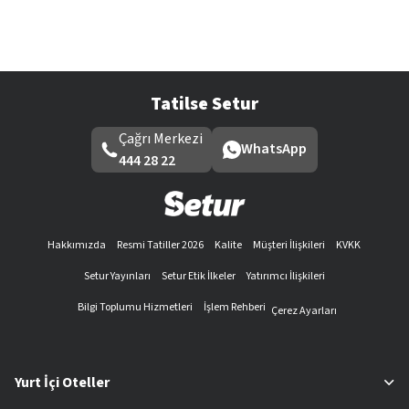
Tatilse Setur
Çağrı Merkezi
WhatsApp
444 28 22
Hakkımızda
Resmi Tatiller 2026
Kalite
Müşteri İlişkileri
KVKK
Setur Yayınları
Setur Etik İlkeler
Yatırımcı İlişkileri
Bilgi Toplumu Hizmetleri
İşlem Rehberi
Çerez Ayarları
Yurt İçi Oteller