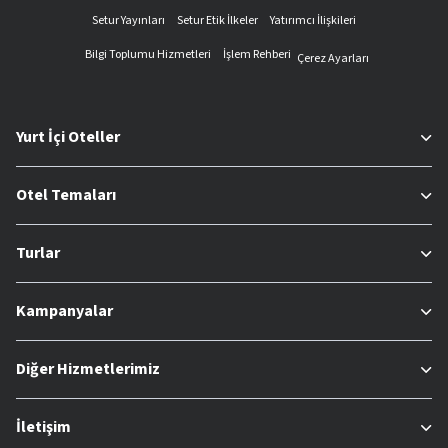
Setur Yayınları
Setur Etik İlkeler
Yatırımcı İlişkileri
Bilgi Toplumu Hizmetleri
İşlem Rehberi
Çerez Ayarları
Yurt İçi Oteller
Otel Temaları
Turlar
Kampanyalar
Diğer Hizmetlerimiz
İletişim