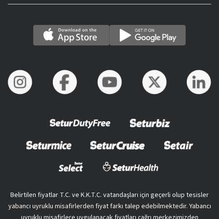
Belirtilen fiyatlar T.C. ve K.K.T.C. vatandaşları için geçerli olup tesisler
yabancı uyruklu misafirlerden fiyat farkı talep edebilmektedir. Yabancı
uyruklu misafirlere uygulanacak fiyatları çağrı merkezimizden