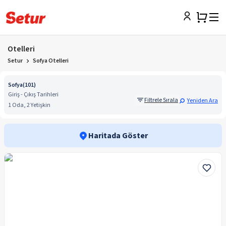
Otelleri
Setur
Sofya Otelleri
Sofya
(
101
)
Giriş - Çıkış Tarihleri
Filtrele Sırala
Yeniden Ara
1 Oda, 2 Yetişkin
Haritada Göster