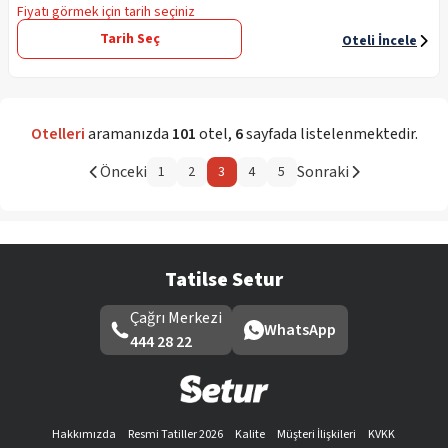
Fiyatı görmek için tarih seçiniz
Tarih Seç
Oteli İncele
Otelleri
aramanızda
101
otel
,
6
sayfada listelenmektedir.
Önceki
Sonraki
1
2
3
4
5
Tatilse Setur
Çağrı Merkezi
WhatsApp
444 28 22
Hakkımızda
Resmi Tatiller 2026
Kalite
Müşteri İlişkileri
KVKK