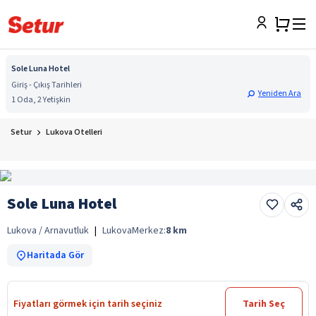
Sole Luna Hotel
Giriş - Çıkış Tarihleri
Yeniden Ara
1 Oda, 2 Yetişkin
Setur
Lukova Otelleri
Sole Luna Hotel
Lukova / Arnavutluk
|
Lukova
Merkez:
8
km
Haritada Gör
Fiyatları görmek için tarih seçiniz
Tarih Seç