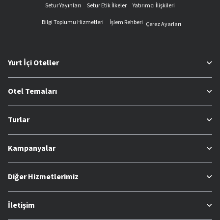
Setur Yayınları
Setur Etik İlkeler
Yatırımcı İlişkileri
Bilgi Toplumu Hizmetleri
İşlem Rehberi
Çerez Ayarları
Yurt İçi Oteller
Otel Temaları
Turlar
Kampanyalar
Diğer Hizmetlerimiz
İletişim