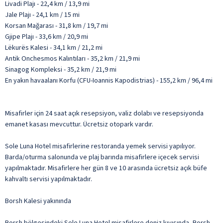
Livadi Plajı - 22,4 km / 13,9 mi
Jale Plajı - 24,1 km / 15 mi
Korsan Mağarası - 31,8 km / 19,7 mi
Gjipe Plajı - 33,6 km / 20,9 mi
Lëkurës Kalesi - 34,1 km / 21,2 mi
Antik Onchesmos Kalıntıları - 35,2 km / 21,9 mi
Sinagog Kompleksi - 35,2 km / 21,9 mi
En yakın havaalanı Korfu (CFU-Ioannis Kapodistrias) - 155,2 km / 96,4 mi
Misafirler için 24 saat açık resepsiyon, valiz dolabı ve resepsiyonda
emanet kasası mevcuttur. Ücretsiz otopark vardır.
Sole Luna Hotel misafirlerine restoranda yemek servisi yapılıyor.
Barda/oturma salonunda ve plaj barında misafirlere içecek servisi
yapılmaktadır. Misafirlere her gün 8 ve 10 arasında ücretsiz açık büfe
kahvaltı servisi yapılmaktadır.
Borsh Kalesi yakınında
Borsh bölgesindeki Sole Luna Hotel misafirlere deniz kıyısında, Borsh