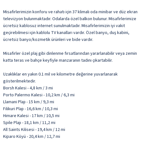
Misafirlerimizin konforu ve rahatı için 37 klimalı oda minibar ve düz ekran
televizyon bulunmaktadır. Odalarda özel balkon bulunur. Misafirlerimize
ücretsiz kablosuz internet sunulmaktadır. Misafirlerimizin iyi vakit
geçirebilmesi için kablolu TV kanalları vardır. Özel banyo, duş kabini,
ücretsiz banyo/kozmetik ürünleri ve bide vardır.
Misafirler özel plaj gibi dinlenme fırsatlarından yararlanabilir veya zemin
katta teras ve bahçe keyfiyle manzaranın tadını çıkartabilir.
Uzaklıklar en yakın 0.1 mil ve kilometre değerine yuvarlanarak
gösterilmektedir.
Borsh Kalesi - 4,8 km / 3 mi
Porto Palermo Kalesi - 10,2 km / 6,3 mi
Llamani Plajı - 15 km / 9,3 mi
Filikuri Plajı - 16,6 km / 10,3 mi
Himare Kalesi - 17 km / 10,5 mi
Spile Plajı - 18,1 km / 11,2 mi
All Saints Kilisesi - 19,4 km / 12 mi
Kiparo Köyü - 20,4 km / 12,7 mi