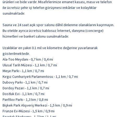
ürünleri ve bide vardır. Misafirlerimize emanet kasası, masa ve telefon
ile ücretsiz şehir içi telefon görüşmesi imkânlar ve kolaylıklar
sunulmaktadır.
Sauna ve 24 saat açık spor salonu dâhil dinlenme olanaklarını kaçırmayın.
Bu otelde ayrıca ücretsiz kablosuz İnternet, danışma (concierge)
hizmetleri ve banket salonu sunulmaktadır.
Uzaklıklar en yakın 0.1 mil ve kilometre değerine yuvarlanarak
gösterilmektedir.
Ala-Too Meydanı - 0,7 km / 0,4 mi
Ulusal Tarih Müzesi - 1,1 km / 0,7 mi
Meşe Parkı - 1,1 km / 0,7 mi
Kırgız Cumhuriyeti Parlamentosu - 1,1 km / 0,7 mi
Dubovy Parkı - 1,1 km / 0,7 mi
Dordoy Pazarı - 1,1 km / 0,7 mi
Dostluk Evi - 1,1 km / 0,7 mi
Panfilov Parkı - 1,3 km / 0,8 mi
Bişkek Park Alışveriş Merkezi - 1,5 km / 0,9 mi
Frunze Ev-Müzesi - 1,5 km / 0,9 mi
Spartak Stadyumu - 1,7 km / 1,1 mi