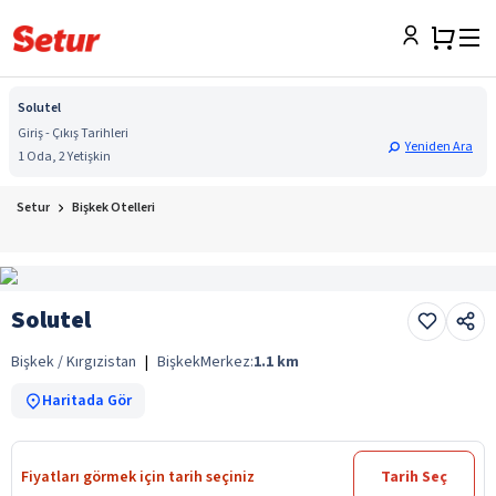
Solutel
Giriş - Çıkış Tarihleri
Yeniden Ara
1 Oda, 2 Yetişkin
Setur
Bişkek Otelleri
Solutel
Bişkek / Kırgızistan
|
Bişkek
Merkez:
1.1
km
Haritada Gör
Fiyatları görmek için tarih seçiniz
Tarih Seç