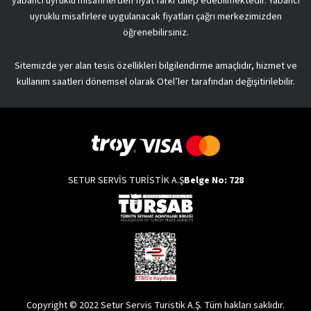
yabancı uyruklu misafirlerden fiyat farkı talep edebilmektedir. Yabancı
uyruklu misafirlere uygulanacak fiyatları çağrı merkezimizden
öğrenebilirsiniz.
Sitemizde yer alan tesis özellikleri bilgilendirme amaçlıdır, hizmet ve
kullanım saatleri dönemsel olarak Otel’ler tarafından değişitirilebilir.
SETUR SERVİS TURİSTİK A.Ş
Belge No: 728
Copyright © 2022 Setur Servis Turistik A.Ş. Tüm hakları saklıdır.