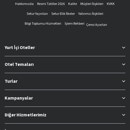
Hakkımızda
Resmi Tatiller 2026
Kalite
Müşteri İlişkileri
KVKK
Setur Yayınları
Setur Etik İlkeler
Yatırımcı İlişkileri
Bilgi Toplumu Hizmetleri
İşlem Rehberi
Çerez Ayarları
Yurt İçi Oteller
Otel Temaları
Turlar
Kampanyalar
Diğer Hizmetlerimiz