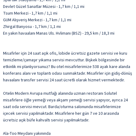
Devlet Güzel Sanatlar Müzesi - 1,7 km / 1,1 mi
Tsum Merkezi - 1,7 km / 1,1 mi
GUM Alışveriş Merkezi - 1,7 km / 1,1 mi
Zhirgal Banyosu - 1,7 km / 1,1 mi
En yakın havaalanı Manas Uls. Hvlimanı (BSZ) - 29,5 km / 18,3 mi
Misafirler için 24 saat açık ofis, lobide ücretsiz gazete servisi ve kuru
temizleme/çamaşır yıkama servisi mevcuttur. Bişkek bölgesinde bir
etkinlik mi planlıyorsunuz? Bu otel misafirlerimize 538 ayak kare alanda
konferans alanı ve toplantı odası sunmaktadır. Misafirler için gidiş-dönüş
havaalanı transfer servisi 24 saat ücretli olarak hizmet vermektedir.
Otelin Modern Avrupa mutfağı alanında uzman restoranı Solutel
misafirlere öğle yemeği veya akşam yemeği servisi yapıyor, ayrıca 24
saat oda servisi mevcut. Barda/oturma salonunda misafirlerimize
içecek servisi yapılmaktadır. Misafirlere her gün 7 ve 10 arasında
ücretsiz açık büfe kahvaltı servisi yapılmaktadır.
Ala-Too Meydanı yakınında