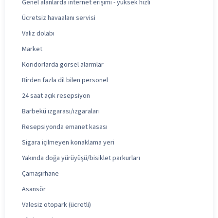
Genel alanlarda internet erişimi - yüksek hızlı
Ücretsiz havaalanı servisi
Valiz dolabı
Market
Koridorlarda görsel alarmlar
Birden fazla dil bilen personel
24 saat açık resepsiyon
Barbekü ızgarası/ızgaraları
Resepsiyonda emanet kasası
Sigara içilmeyen konaklama yeri
Yakında doğa yürüyüşü/bisiklet parkurları
Çamaşırhane
Asansör
Valesiz otopark (ücretli)