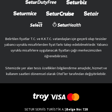
Belirtilen fiyatlar T.C. ve K.K.T.C. vatandaşları için geçerli olup tesisler
yabancı uyruklu misafirlerden fiyat farkı talep edebilmektedir. Yabancı
uyruklu misafirlere uygulanacak fiyatları çağrı merkezimizden
öğrenebilirsiniz.
Sitemizde yer alan tesis özellikleri bilgilendirme amaçlıdır, hizmet ve
kullanım saatleri dönemsel olarak Otel’ler tarafından değişitirilebilir.
SETUR SERVİS TURİSTİK A.Ş
Belge No: 728