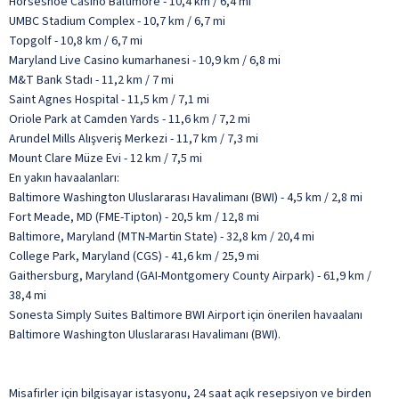
Horseshoe Casino Baltimore - 10,4 km / 6,4 mi
UMBC Stadium Complex - 10,7 km / 6,7 mi
Topgolf - 10,8 km / 6,7 mi
Maryland Live Casino kumarhanesi - 10,9 km / 6,8 mi
M&T Bank Stadı - 11,2 km / 7 mi
Saint Agnes Hospital - 11,5 km / 7,1 mi
Oriole Park at Camden Yards - 11,6 km / 7,2 mi
Arundel Mills Alışveriş Merkezi - 11,7 km / 7,3 mi
Mount Clare Müze Evi - 12 km / 7,5 mi
En yakın havaalanları:
Baltimore Washington Uluslararası Havalimanı (BWI) - 4,5 km / 2,8 mi
Fort Meade, MD (FME-Tipton) - 20,5 km / 12,8 mi
Baltimore, Maryland (MTN-Martin State) - 32,8 km / 20,4 mi
College Park, Maryland (CGS) - 41,6 km / 25,9 mi
Gaithersburg, Maryland (GAI-Montgomery County Airpark) - 61,9 km /
38,4 mi
Sonesta Simply Suites Baltimore BWI Airport için önerilen havaalanı
Baltimore Washington Uluslararası Havalimanı (BWI).
Misafirler için bilgisayar istasyonu, 24 saat açık resepsiyon ve birden