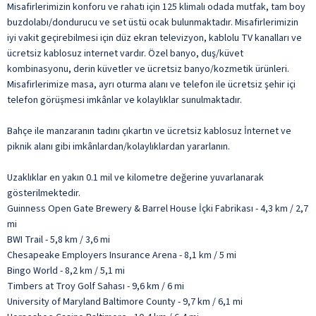
Misafirlerimizin konforu ve rahatı için 125 klimalı odada mutfak, tam boy
buzdolabı/dondurucu ve set üstü ocak bulunmaktadır. Misafirlerimizin
iyi vakit geçirebilmesi için düz ekran televizyon, kablolu TV kanalları ve
ücretsiz kablosuz internet vardır. Özel banyo, duş/küvet
kombinasyonu, derin küvetler ve ücretsiz banyo/kozmetik ürünleri.
Misafirlerimize masa, ayrı oturma alanı ve telefon ile ücretsiz şehir içi
telefon görüşmesi imkânlar ve kolaylıklar sunulmaktadır.
Bahçe ile manzaranın tadını çıkartın ve ücretsiz kablosuz İnternet ve
piknik alanı gibi imkânlardan/kolaylıklardan yararlanın.
Uzaklıklar en yakın 0.1 mil ve kilometre değerine yuvarlanarak
gösterilmektedir.
Guinness Open Gate Brewery & Barrel House İçki Fabrikası - 4,3 km / 2,7
mi
BWI Trail - 5,8 km / 3,6 mi
Chesapeake Employers Insurance Arena - 8,1 km / 5 mi
Bingo World - 8,2 km / 5,1 mi
Timbers at Troy Golf Sahası - 9,6 km / 6 mi
University of Maryland Baltimore County - 9,7 km / 6,1 mi