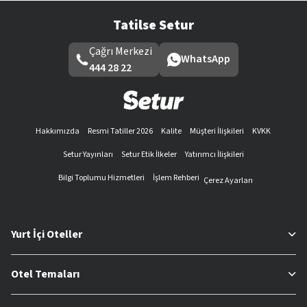
Tatilse Setur
Çağrı Merkezi
WhatsApp
444 28 22
Hakkımızda
Resmi Tatiller 2026
Kalite
Müşteri İlişkileri
KVKK
Setur Yayınları
Setur Etik İlkeler
Yatırımcı İlişkileri
Bilgi Toplumu Hizmetleri
İşlem Rehberi
Çerez Ayarları
Yurt İçi Oteller
Otel Temaları