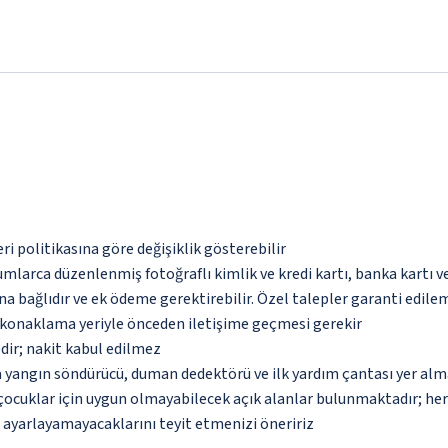
eri politikasına göre değişiklik gösterebilir
umlarca düzenlenmiş fotoğraflı kimlik ve kredi kartı, banka kartı v
na bağlıdır ve ek ödeme gerektirebilir. Özel talepler garanti edile
u konaklama yeriyle önceden iletişime geçmesi gerekir
dir; nakit kabul edilmez
a yangın söndürücü, duman dedektörü ve ilk yardım çantası yer alm
çocuklar için uygun olmayabilecek açık alanlar bulunmaktadır; he
p ayarlayamayacaklarını teyit etmenizi öneririz