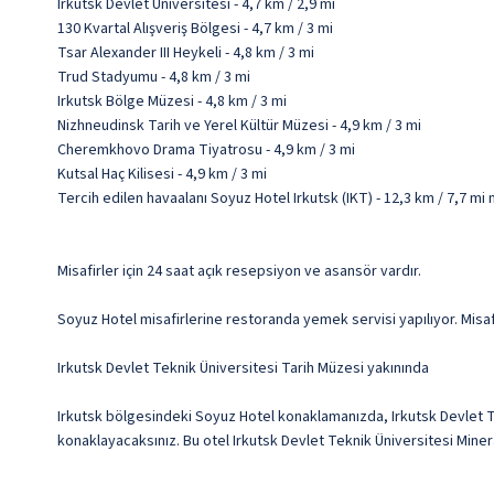
Irkutsk Devlet Üniversitesi - 4,7 km / 2,9 mi
130 Kvartal Alışveriş Bölgesi - 4,7 km / 3 mi
Tsar Alexander III Heykeli - 4,8 km / 3 mi
Trud Stadyumu - 4,8 km / 3 mi
Irkutsk Bölge Müzesi - 4,8 km / 3 mi
Nizhneudinsk Tarih ve Yerel Kültür Müzesi - 4,9 km / 3 mi
Cheremkhovo Drama Tiyatrosu - 4,9 km / 3 mi
Kutsal Haç Kilisesi - 4,9 km / 3 mi
Tercih edilen havaalanı Soyuz Hotel Irkutsk (IKT) - 12,3 km / 7,7 m
Misafirler için 24 saat açık resepsiyon ve asansör vardır.
Soyuz Hotel misafirlerine restoranda yemek servisi yapılıyor. Misafi
Irkutsk Devlet Teknik Üniversitesi Tarih Müzesi yakınında
Irkutsk bölgesindeki Soyuz Hotel konaklamanızda, Irkutsk Devlet Te
konaklayacaksınız. Bu otel Irkutsk Devlet Teknik Üniversitesi Minera