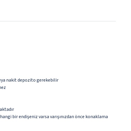
eya nakit depozito gerekebilir
mez
aktadır
rhangi bir endişeniz varsa varışınızdan önce konaklama