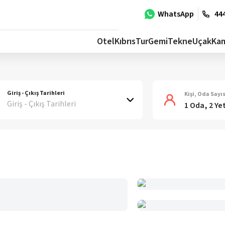
WhatsApp
444
Otel
Kıbrıs
Tur
Gemi
Tekne
Uçak
Ka
Giriş - Çıkış Tarihleri
Kişi, Oda Sayıs
Giriş - Çıkış Tarihleri
1 Oda, 2 Ye