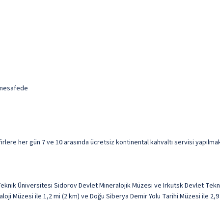
i mesafede
rlere her gün 7 ve 10 arasında ücretsiz kontinental kahvaltı servisi yapılmak
knik Üniversitesi Sidorov Devlet Mineralojik Müzesi ve Irkutsk Devlet Tekn
loji Müzesi ile 1,2 mi (2 km) ve Doğu Siberya Demir Yolu Tarihi Müzesi ile 2,