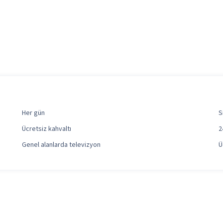
Her gün
S
Ücretsiz kahvaltı
2
Genel alanlarda televizyon
Ü