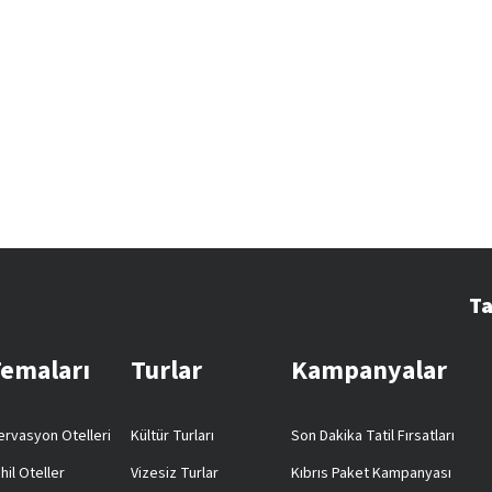
Ta
Temaları
Turlar
Kampanyalar
rvasyon Otelleri
Kültür Turları
Son Dakika Tatil Fırsatları
hil Oteller
Vizesiz Turlar
Kıbrıs Paket Kampanyası