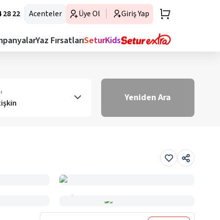
 28 22
Acenteler
Üye Ol
Giriş Yap
mpanyalar
Yaz Fırsatları
SeturKids
ı
Yeniden Ara
tişkin
Haritada Gör