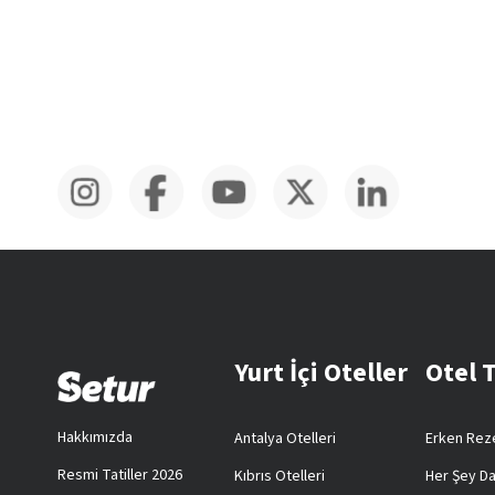
Yurt İçi Oteller
Otel 
Hakkımızda
Antalya Otelleri
Erken Reze
Resmi Tatiller 2026
Kıbrıs Otelleri
Her Şey Da