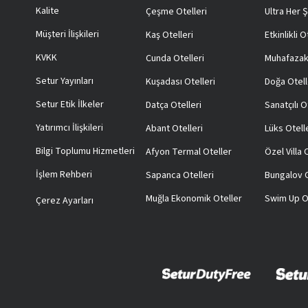
Kalite
Çeşme Otelleri
Ultra Her Ş
Müşteri İlişkileri
Kaş Otelleri
Etkinlikli O
KVKK
Cunda Otelleri
Muhafazak
Setur Yayınları
Kuşadası Otelleri
Doğa Otell
Setur Etik İlkeler
Datça Otelleri
Sanatçılı O
Yatırımcı İlişkileri
Abant Otelleri
Lüks Otell
Bilgi Toplumu Hizmetleri
Afyon Termal Oteller
Özel Villa
İşlem Rehberi
Sapanca Otelleri
Bungalov O
Muğla Ekonomik Oteller
Swim Up O
Çerez Ayarları