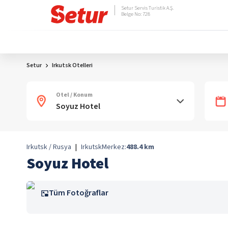
Setur Servis Turistik A.Ş.
Belge No: 728
Setur
Irkutsk Otelleri
Otel / Konum
Irkutsk / Rusya
|
Irkutsk
Merkez:
488.4
km
Soyuz Hotel
Tüm Fotoğraflar