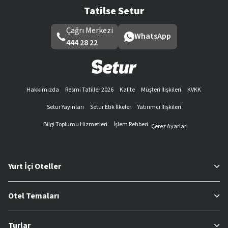
Tatilse Setur
Çağrı Merkezi
WhatsApp
444 28 22
Hakkımızda
Resmi Tatiller 2026
Kalite
Müşteri İlişkileri
KVKK
Setur Yayınları
Setur Etik İlkeler
Yatırımcı İlişkileri
Bilgi Toplumu Hizmetleri
İşlem Rehberi
Çerez Ayarları
Yurt İçi Oteller
Otel Temaları
Turlar