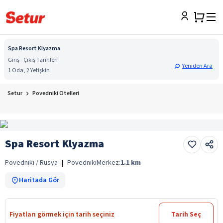
Spa Resort Klyazma
Giriş - Çıkış Tarihleri
Yeniden Ara
1 Oda, 2 Yetişkin
Setur
Povedniki Otelleri
Spa Resort Klyazma
Povedniki / Rusya
|
Povedniki
Merkez:
1.1
km
Haritada Gör
Fiyatları görmek için tarih seçiniz
Tarih Seç