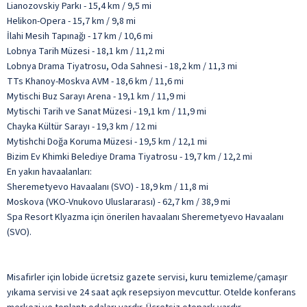
Lianozovskiy Parkı - 15,4 km / 9,5 mi
Helikon-Opera - 15,7 km / 9,8 mi
İlahi Mesih Tapınağı - 17 km / 10,6 mi
Lobnya Tarih Müzesi - 18,1 km / 11,2 mi
Lobnya Drama Tiyatrosu, Oda Sahnesi - 18,2 km / 11,3 mi
TTs Khanoy-Moskva AVM - 18,6 km / 11,6 mi
Mytischi Buz Sarayı Arena - 19,1 km / 11,9 mi
Mytischi Tarih ve Sanat Müzesi - 19,1 km / 11,9 mi
Chayka Kültür Sarayı - 19,3 km / 12 mi
Mytishchi Doğa Koruma Müzesi - 19,5 km / 12,1 mi
Bizim Ev Khimki Belediye Drama Tiyatrosu - 19,7 km / 12,2 mi
En yakın havaalanları:
Sheremetyevo Havaalanı (SVO) - 18,9 km / 11,8 mi
Moskova (VKO-Vnukovo Uluslararası) - 62,7 km / 38,9 mi
Spa Resort Klyazma için önerilen havaalanı Sheremetyevo Havaalanı
(SVO).
Misafirler için lobide ücretsiz gazete servisi, kuru temizleme/çamaşır
yıkama servisi ve 24 saat açık resepsiyon mevcuttur. Otelde konferans