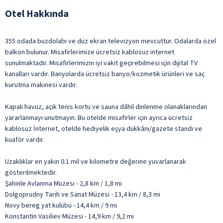
Otel Hakkında
355 odada buzdolabı ve düz ekran televizyon mevcuttur. Odalarda özel
balkon bulunur. Misafirlerimize ücretsiz kablosuz internet
sunulmaktadır. Misafirlerimizin iyi vakit geçirebilmesi için dijital TV
kanalları vardır. Banyolarda ücretsiz banyo/kozmetik ürünleri ve saç
kurutma makinesi vardır.
Kapalı havuz, açık tenis kortu ve sauna dâhil dinlenme olanaklarından
yararlanmayı unutmayın. Bu otelde misafirler için ayrıca ücretsiz
kablosuz İnternet, otelde hediyelik eşya dükkânı/gazete standı ve
kuaför vardır.
Uzaklıklar en yakın 0.1 mil ve kilometre değerine yuvarlanarak
gösterilmektedir.
Şahinle Avlanma Müzesi - 2,8 km / 1,8 mi
Dolgoprudny Tarih ve Sanat Müzesi - 13,4 km / 8,3 mi
Novy bereg yat kulübü - 14,4 km / 9 mi
Konstantin Vasiliev Müzesi - 14,9 km / 9,2 mi