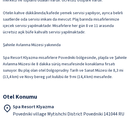
merkezi ve toplantı odaları vardır. Ücretsiz otopark vardır.
Otelin kahve dükkânında/kafede yemek servisi yapılıyor, ayrıca belirli
saatlerde oda servisi imkanı da mevcut. Plaj barında misafirlerimize
içecek servisi yapılmaktadır. Misafirlere her gün 8 ve 11 arasında
ücretsiz açık büfe kahvaltı servisi yapılmaktadır.
Şahinle Avlanma Müzesi yakınında
Spa Resort Klyazma misafirlere Povedniki bölgesinde, plajda ve Şahinle
Avlanma Müzesi ile 8 dakika sürüş mesafesinde konaklama fırsatı
sunuyor. Bu plaj olan otel Dolgoprudny Tarih ve Sanat Müzesi ile 8,3 mi
(13,4 km) ve Novy bereg yat kulübü ile 9 mi (14,4 km) mesafede.
Otel Konumu
Spa Resort Klyazma
Povedniki village Mytishchi District Povedniki 141044 RU