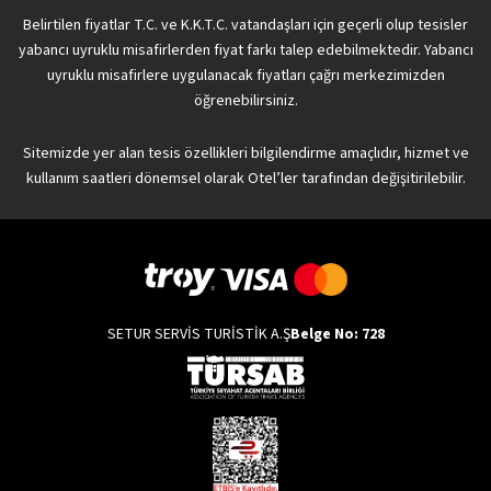
Belirtilen fiyatlar T.C. ve K.K.T.C. vatandaşları için geçerli olup tesisler
yabancı uyruklu misafirlerden fiyat farkı talep edebilmektedir. Yabancı
uyruklu misafirlere uygulanacak fiyatları çağrı merkezimizden
öğrenebilirsiniz.
Sitemizde yer alan tesis özellikleri bilgilendirme amaçlıdır, hizmet ve
kullanım saatleri dönemsel olarak Otel’ler tarafından değişitirilebilir.
SETUR SERVİS TURİSTİK A.Ş
Belge No: 728