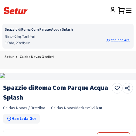
Spazzio diRoma Com Parque Acqua Splash
Giriş - Çıkış Tarihleri
Yeniden Ara
1 Oda, 2 Yetişkin
Setur
Caldas Novas Otelleri
Spazzio diRoma Com Parque Acqua
Splash
Caldas Novas / Brezilya
|
Caldas Novas
Merkez:
1.9
km
Haritada Gör