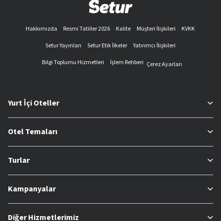
Hakkımızda
Resmi Tatiller 2026
Kalite
Müşteri İlişkileri
KVKK
Setur Yayınları
Setur Etik İlkeler
Yatırımcı İlişkileri
Bilgi Toplumu Hizmetleri
İşlem Rehberi
Çerez Ayarları
Yurt İçi Oteller
Otel Temaları
Turlar
Kampanyalar
Diğer Hizmetlerimiz