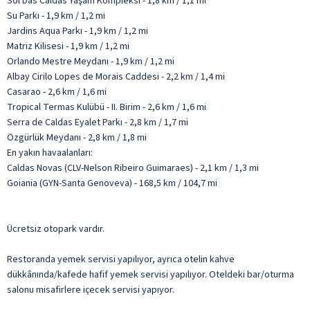
Sol Das Caldas Yaşam Kompleksi - 1,8 km / 1,1 mi
Su Parkı - 1,9 km / 1,2 mi
Jardins Aqua Parkı - 1,9 km / 1,2 mi
Matriz Kilisesi - 1,9 km / 1,2 mi
Orlando Mestre Meydanı - 1,9 km / 1,2 mi
Albay Cirilo Lopes de Morais Caddesi - 2,2 km / 1,4 mi
Casarao - 2,6 km / 1,6 mi
Tropical Termas Kulübü - II. Birim - 2,6 km / 1,6 mi
Serra de Caldas Eyalet Parkı - 2,8 km / 1,7 mi
Özgürlük Meydanı - 2,8 km / 1,8 mi
En yakın havaalanları:
Caldas Novas (CLV-Nelson Ribeiro Guimaraes) - 2,1 km / 1,3 mi
Goiania (GYN-Santa Genoveva) - 168,5 km / 104,7 mi
Ücretsiz otopark vardır.
Restoranda yemek servisi yapılıyor, ayrıca otelin kahve
dükkânında/kafede hafif yemek servisi yapılıyor. Oteldeki bar/oturma
salonu misafirlere içecek servisi yapıyor.